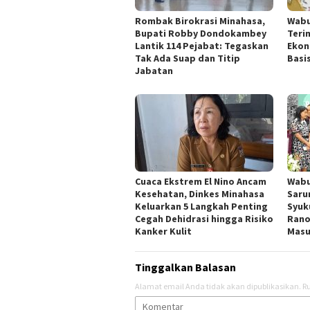
Rombak Birokrasi Minahasa,
Wabu
Bupati Robby Dondokambey
Teri
Lantik 114 Pejabat: Tegaskan
Ekon
Tak Ada Suap dan Titip
Basi
Jabatan
Cuaca Ekstrem El Nino Ancam
Wabu
Kesehatan, Dinkes Minahasa
Saru
Keluarkan 5 Langkah Penting
Syuk
Cegah Dehidrasi hingga Risiko
Rano
Kanker Kulit
Masuk
Tinggalkan Balasan
Alamat email Anda tidak akan dipublikasikan.
Ru