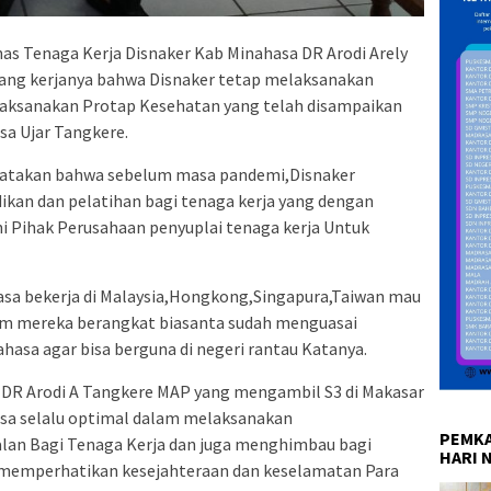
nas Tenaga Kerja Disnaker Kab Minahasa DR Arodi Arely
ruang kerjanya bahwa Disnaker tetap melaksanakan
elaksanakan Protap Kesehatan yang telah disampaikan
sa Ujar Tangkere.
atakan bahwa sebelum masa pandemi,Disnaker
ikan dan pelatihan bagi tenaga kerja yang dengan
ni Pihak Perusahaan penyuplai tenaga kerja Untuk
asa bekerja di Malaysia,Hongkong,Singapura,Taiwan mau
um mereka berangkat biasanta sudah menguasai
asa agar bisa berguna di negeri rantau Katanya.
 DR Arodi A Tangkere MAP yang mengambil S3 di Makasar
a selalu optimal dalam melaksanakan
PEMKA
an Bagi Tenaga Kerja dan juga menghimbau bagi
HARI 
 memperhatikan kesejahteraan dan keselamatan Para