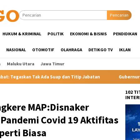
Pencarian
HUKUM & KRIMINAL
POLITIK
EKONOMI & BISNIS
PENDIDIKAN
NASIONAL
OTOMOTIF
OLAHRAGA
DETIKGO TV
IKLAN
a
Maluku Utara
Jawa Timur
ap dan Titip Jabatan
Gubernur YSK Rotasi Tiga Pejabat E
102 T
INTER
angkere MAP:Disnaker
Pandemi Covid 19 Aktifitas
perti Biasa