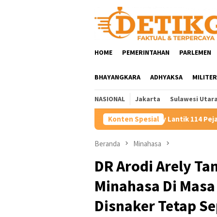
Loncat
ke
konten
HOME
PEMERINTAHAN
PARLEMEN
BHAYANGKARA
ADHYAKSA
MILITER
NASIONAL
Jakarta
Sulawesi Utar
ati Robby Dondokambey Lantik 114 Pejabat: Tegaskan Tak Ada Su
Konten Spesial
Beranda
Minahasa
DR Arodi Arely T
Minahasa Di Masa 
Disnaker Tetap Se