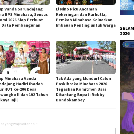
p Vanda Sarundajang
El Nino Picu Ancaman
ma BPS Minahasa, Sensus
Kekeringan dan Karhutla,
omi 2026 Siap Perkuat
Pemkab Minahasa Keluarkan
s Data Pembangunan
Imbauan Penting untuk Warga
SELAM
2026
p Minahasa Vanda
Tak Ada yang Mundur! Calon
ndajang Hadiri Ibadah
Paskibraka Minahasa 2026
ur HUT ke-206 Desa
Tegaskan Komitmen Usai
wangko II dan 192 Tahun
Ditantang Bupati Robby
nya Injil
Dondokambey
as yang wajib ditandai
*