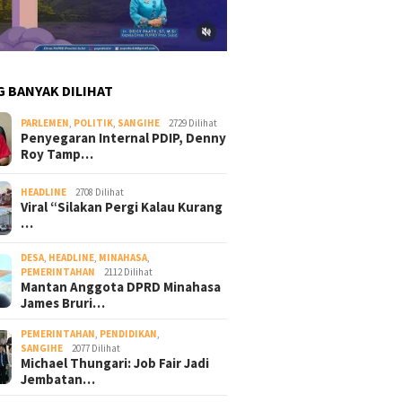
G BANYAK DILIHAT
PARLEMEN
,
POLITIK
,
SANGIHE
2729 Dilihat
Penyegaran Internal PDIP, Denny
Roy Tamp…
HEADLINE
2708 Dilihat
Viral “Silakan Pergi Kalau Kurang
…
DESA
,
HEADLINE
,
MINAHASA
,
PEMERINTAHAN
2112 Dilihat
Mantan Anggota DPRD Minahasa
James Bruri…
PEMERINTAHAN
,
PENDIDIKAN
,
SANGIHE
2077 Dilihat
Michael Thungari: Job Fair Jadi
Jembatan…