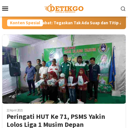
Loncat
Menu
ke
Mobile
konten
jabat: Tegaskan Tak Ada Suap dan Titip Jabatan
Konten Spesial
Gubernu
22 April 2021
Peringati HUT Ke 71, PSMS Yakin
Lolos Liga 1 Musim Depan