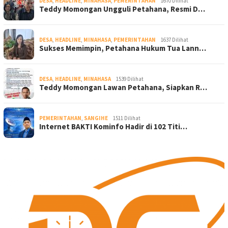
DESA
,
HEADLINE
,
MINAHASA
,
PEMERINTAHAN
1670 Dilihat
Teddy Momongan Ungguli Petahana, Resmi D…
DESA
,
HEADLINE
,
MINAHASA
,
PEMERINTAHAN
1637 Dilihat
Sukses Memimpin, Petahana Hukum Tua Lann…
DESA
,
HEADLINE
,
MINAHASA
1539 Dilihat
Teddy Momongan Lawan Petahana, Siapkan R…
PEMERINTAHAN
,
SANGIHE
1511 Dilihat
Internet BAKTI Kominfo Hadir di 102 Titi…