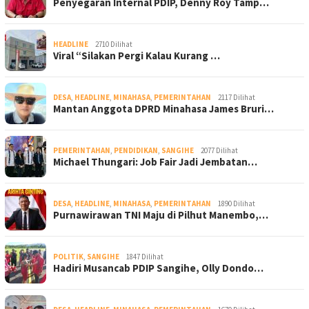
Penyegaran Internal PDIP, Denny Roy Tamp…
HEADLINE
2710 Dilihat
Viral “Silakan Pergi Kalau Kurang …
DESA
,
HEADLINE
,
MINAHASA
,
PEMERINTAHAN
2117 Dilihat
Mantan Anggota DPRD Minahasa James Bruri…
PEMERINTAHAN
,
PENDIDIKAN
,
SANGIHE
2077 Dilihat
Michael Thungari: Job Fair Jadi Jembatan…
DESA
,
HEADLINE
,
MINAHASA
,
PEMERINTAHAN
1890 Dilihat
Purnawirawan TNI Maju di Pilhut Manembo,…
POLITIK
,
SANGIHE
1847 Dilihat
Hadiri Musancab PDIP Sangihe, Olly Dondo…