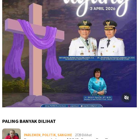
PALING BANYAK DILIHAT
PARLEMEN
,
POLITIK
,
SANGIHE
2729 Dilihat