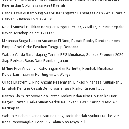
Kinerja dan Optimalisasi Aset Daerah
Canda Tawa di Kampung Sesor: Kehangatan Dansatgas dan Ketua Persit
Cairkan Suasana TMMD Ke 129
Kejati Sumsel Pulihkan Kerugian Negara Rp127,27 Miliar, PT SMB Sepakat
Bayar Bertahap dalam 12 Bulan
Minahasa Siaga Hadapi Ancaman El Nino, Bupati Robby Dondokambey
Pimpin Apel Gelar Pasukan Tanggap Bencana
Wabup Vanda Sarundajang Terima BPS Minahasa, Sensus Ekonomi 2026
Siap Perkuat Basis Data Pembangunan
El Nino Picu Ancaman Kekeringan dan Karhutla, Pemkab Minahasa
Keluarkan Imbauan Penting untuk Warga
Cuaca Ekstrem El Nino Ancam Kesehatan, Dinkes Minahasa Keluarkan 5
Langkah Penting Cegah Dehidrasi hingga Risiko Kanker Kulit
Bantah Klaim Prabowo Soal Petani Makmur dan Bisa Liburan ke Luar
Negeri, Petani Perkebunan Seribu Keluhkan Sawah Kering Meski Air
Berlimpah
Wabup Minahasa Vanda Sarundajang Hadiri Ibadah Syukur HUT ke-206
Desa Ranowangko II dan 192 Tahun Masuknya Injil