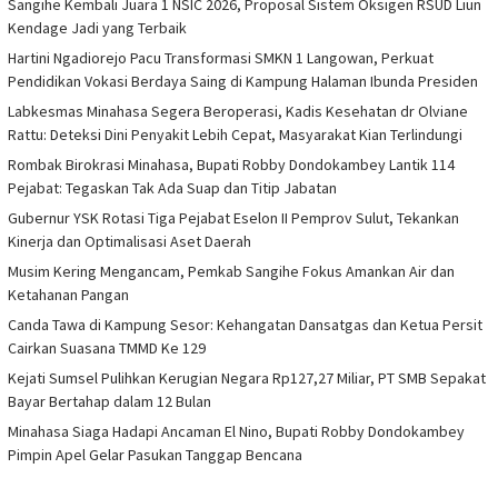
Sangihe Kembali Juara 1 NSIC 2026, Proposal Sistem Oksigen RSUD Liun
Kendage Jadi yang Terbaik
Hartini Ngadiorejo Pacu Transformasi SMKN 1 Langowan, Perkuat
Pendidikan Vokasi Berdaya Saing di Kampung Halaman Ibunda Presiden
Labkesmas Minahasa Segera Beroperasi, Kadis Kesehatan dr Olviane
Rattu: Deteksi Dini Penyakit Lebih Cepat, Masyarakat Kian Terlindungi
Rombak Birokrasi Minahasa, Bupati Robby Dondokambey Lantik 114
Pejabat: Tegaskan Tak Ada Suap dan Titip Jabatan
Gubernur YSK Rotasi Tiga Pejabat Eselon II Pemprov Sulut, Tekankan
Kinerja dan Optimalisasi Aset Daerah
Musim Kering Mengancam, Pemkab Sangihe Fokus Amankan Air dan
Ketahanan Pangan
Canda Tawa di Kampung Sesor: Kehangatan Dansatgas dan Ketua Persit
Cairkan Suasana TMMD Ke 129
Kejati Sumsel Pulihkan Kerugian Negara Rp127,27 Miliar, PT SMB Sepakat
Bayar Bertahap dalam 12 Bulan
Minahasa Siaga Hadapi Ancaman El Nino, Bupati Robby Dondokambey
Pimpin Apel Gelar Pasukan Tanggap Bencana