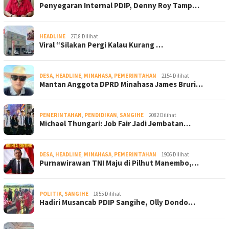
Penyegaran Internal PDIP, Denny Roy Tamp…
HEADLINE
2718 Dilihat
Viral “Silakan Pergi Kalau Kurang …
DESA
,
HEADLINE
,
MINAHASA
,
PEMERINTAHAN
2154 Dilihat
Mantan Anggota DPRD Minahasa James Bruri…
PEMERINTAHAN
,
PENDIDIKAN
,
SANGIHE
2082 Dilihat
Michael Thungari: Job Fair Jadi Jembatan…
DESA
,
HEADLINE
,
MINAHASA
,
PEMERINTAHAN
1906 Dilihat
Purnawirawan TNI Maju di Pilhut Manembo,…
POLITIK
,
SANGIHE
1855 Dilihat
Hadiri Musancab PDIP Sangihe, Olly Dondo…