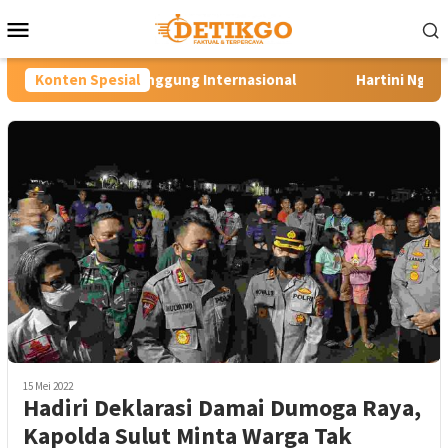
Loncat
Menu
ke
Mobile
konten
ggung Internasional
Konten Spesial
Hartini Ngadiorejo Pacu Transform
15 Mei 2022
Hadiri Deklarasi Damai Dumoga Raya,
Kapolda Sulut Minta Warga Tak