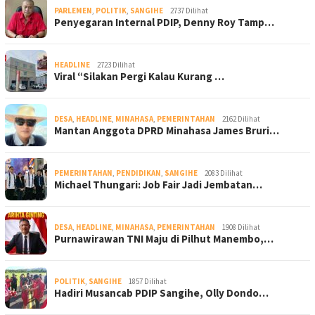
PARLEMEN
,
POLITIK
,
SANGIHE
2737 Dilihat
Penyegaran Internal PDIP, Denny Roy Tamp…
HEADLINE
2723 Dilihat
Viral “Silakan Pergi Kalau Kurang …
DESA
,
HEADLINE
,
MINAHASA
,
PEMERINTAHAN
2162 Dilihat
Mantan Anggota DPRD Minahasa James Bruri…
PEMERINTAHAN
,
PENDIDIKAN
,
SANGIHE
2083 Dilihat
Michael Thungari: Job Fair Jadi Jembatan…
DESA
,
HEADLINE
,
MINAHASA
,
PEMERINTAHAN
1908 Dilihat
Purnawirawan TNI Maju di Pilhut Manembo,…
POLITIK
,
SANGIHE
1857 Dilihat
Hadiri Musancab PDIP Sangihe, Olly Dondo…