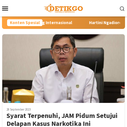
Loncat
Menu
ke
Mobile
konten
g Internasional
Konten Spesial
Hartini Ngadiorejo Pacu Transformasi S
28 September 2023
Syarat Terpenuhi, JAM Pidum Setujui
Delapan Kasus Narkotika Ini