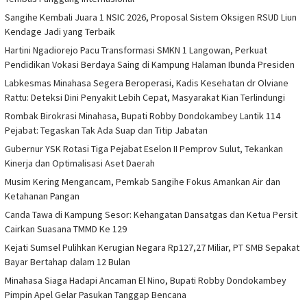
Sangihe Kembali Juara 1 NSIC 2026, Proposal Sistem Oksigen RSUD Liun
Kendage Jadi yang Terbaik
Hartini Ngadiorejo Pacu Transformasi SMKN 1 Langowan, Perkuat
Pendidikan Vokasi Berdaya Saing di Kampung Halaman Ibunda Presiden
Labkesmas Minahasa Segera Beroperasi, Kadis Kesehatan dr Olviane
Rattu: Deteksi Dini Penyakit Lebih Cepat, Masyarakat Kian Terlindungi
Rombak Birokrasi Minahasa, Bupati Robby Dondokambey Lantik 114
Pejabat: Tegaskan Tak Ada Suap dan Titip Jabatan
Gubernur YSK Rotasi Tiga Pejabat Eselon II Pemprov Sulut, Tekankan
Kinerja dan Optimalisasi Aset Daerah
Musim Kering Mengancam, Pemkab Sangihe Fokus Amankan Air dan
Ketahanan Pangan
Canda Tawa di Kampung Sesor: Kehangatan Dansatgas dan Ketua Persit
Cairkan Suasana TMMD Ke 129
Kejati Sumsel Pulihkan Kerugian Negara Rp127,27 Miliar, PT SMB Sepakat
Bayar Bertahap dalam 12 Bulan
Minahasa Siaga Hadapi Ancaman El Nino, Bupati Robby Dondokambey
Pimpin Apel Gelar Pasukan Tanggap Bencana