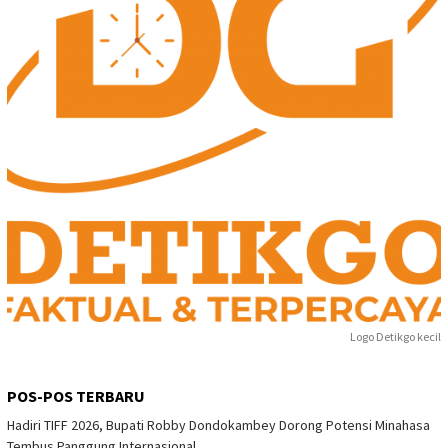
Logo Detikgo kecil
POS-POS TERBARU
Hadiri TIFF 2026, Bupati Robby Dondokambey Dorong Potensi Minahasa
Tembus Panggung Internasional