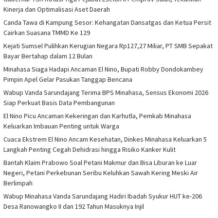
Kinerja dan Optimalisasi Aset Daerah
Canda Tawa di Kampung Sesor: Kehangatan Dansatgas dan Ketua Persit
Cairkan Suasana TMMD Ke 129
Kejati Sumsel Pulihkan Kerugian Negara Rp127,27 Miliar, PT SMB Sepakat
Bayar Bertahap dalam 12 Bulan
Minahasa Siaga Hadapi Ancaman El Nino, Bupati Robby Dondokambey
Pimpin Apel Gelar Pasukan Tanggap Bencana
Wabup Vanda Sarundajang Terima BPS Minahasa, Sensus Ekonomi 2026
Siap Perkuat Basis Data Pembangunan
El Nino Picu Ancaman Kekeringan dan Karhutla, Pemkab Minahasa
Keluarkan Imbauan Penting untuk Warga
Cuaca Ekstrem El Nino Ancam Kesehatan, Dinkes Minahasa Keluarkan 5
Langkah Penting Cegah Dehidrasi hingga Risiko Kanker Kulit
Bantah Klaim Prabowo Soal Petani Makmur dan Bisa Liburan ke Luar
Negeri, Petani Perkebunan Seribu Keluhkan Sawah Kering Meski Air
Berlimpah
Wabup Minahasa Vanda Sarundajang Hadiri Ibadah Syukur HUT ke-206
Desa Ranowangko II dan 192 Tahun Masuknya Injil