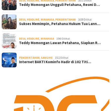
DESA
,
HEADLINE
,
MINAHASA
,
PEMERINTAHAN
1671 Dilihat
Teddy Momongan Ungguli Petahana, Resmi D…
DESA
,
HEADLINE
,
MINAHASA
,
PEMERINTAHAN
1639 Dilihat
Sukses Memimpin, Petahana Hukum Tua Lann…
DESA
,
HEADLINE
,
MINAHASA
1540 Dilihat
Teddy Momongan Lawan Petahana, Siapkan R…
PEMERINTAHAN
,
SANGIHE
1512 Dilihat
Internet BAKTI Kominfo Hadir di 102 Titi…