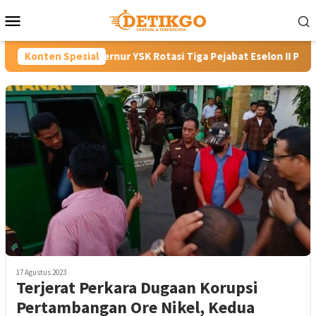
Loncat
Menu
ke
Mobile
konten
bernur YSK Rotasi Tiga Pejabat Eselon II Pemprov Sulut, Tekanka
Konten Spesial
17 Agustus 2023
Terjerat Perkara Dugaan Korupsi
Pertambangan Ore Nikel, Kedua