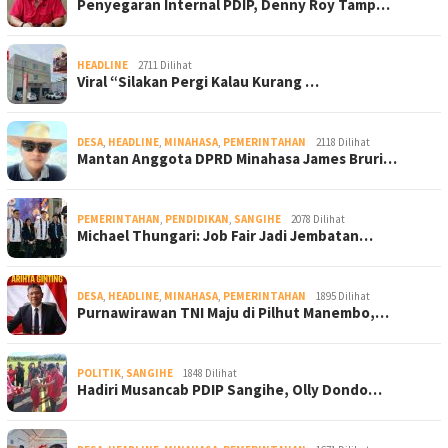
Penyegaran Internal PDIP, Denny Roy Tamp…
HEADLINE
2711 Dilihat
Viral “Silakan Pergi Kalau Kurang …
DESA
,
HEADLINE
,
MINAHASA
,
PEMERINTAHAN
2118 Dilihat
Mantan Anggota DPRD Minahasa James Bruri…
PEMERINTAHAN
,
PENDIDIKAN
,
SANGIHE
2078 Dilihat
Michael Thungari: Job Fair Jadi Jembatan…
DESA
,
HEADLINE
,
MINAHASA
,
PEMERINTAHAN
1895 Dilihat
Purnawirawan TNI Maju di Pilhut Manembo,…
POLITIK
,
SANGIHE
1848 Dilihat
Hadiri Musancab PDIP Sangihe, Olly Dondo…