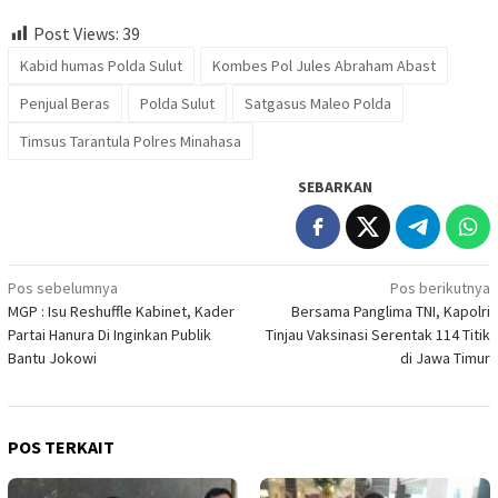
Post Views:
39
Kabid humas Polda Sulut
Kombes Pol Jules Abraham Abast
Penjual Beras
Polda Sulut
Satgasus Maleo Polda
Timsus Tarantula Polres Minahasa
SEBARKAN
Navigasi
Pos sebelumnya
Pos berikutnya
MGP : Isu Reshuffle Kabinet, Kader
Bersama Panglima TNI, Kapolri
pos
Partai Hanura Di Inginkan Publik
Tinjau Vaksinasi Serentak 114 Titik
Bantu Jokowi
di Jawa Timur
POS TERKAIT