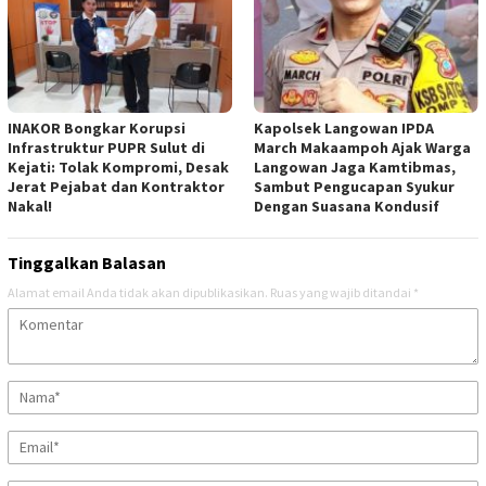
INAKOR Bongkar Korupsi
Kapolsek Langowan IPDA
Infrastruktur PUPR Sulut di
March Makaampoh Ajak Warga
Kejati: Tolak Kompromi, Desak
Langowan Jaga Kamtibmas,
Jerat Pejabat dan Kontraktor
Sambut Pengucapan Syukur
Nakal!
Dengan Suasana Kondusif
Tinggalkan Balasan
Alamat email Anda tidak akan dipublikasikan.
Ruas yang wajib ditandai
*