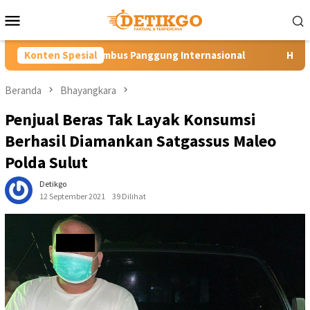
Loncat
Menu
ke
Mobile
konten
s Panggung Internasional
Konten Spesial
Hartini Ngadiorejo Pacu Trans
Beranda
Bhayangkara
Penjual Beras Tak Layak Konsumsi
Berhasil Diamankan Satgassus Maleo
Polda Sulut
Detikgo
12 September 2021
39 Dilihat