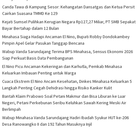
Canda Tawa di Kampung Sesor: Kehangatan Dansatgas dan Ketua Persit
Cairkan Suasana TMMD Ke 129
Kejati Sumsel Pulihkan Kerugian Negara Rp127,27 Miliar, PT SMB Sepakat
Bayar Bertahap dalam 12 Bulan
Minahasa Siaga Hadapi Ancaman El Nino, Bupati Robby Dondokambey
Pimpin Apel Gelar Pasukan Tanggap Bencana
Wabup Vanda Sarundajang Terima BPS Minahasa, Sensus Ekonomi 2026
Siap Perkuat Basis Data Pembangunan
El Nino Picu Ancaman Kekeringan dan Karhutla, Pemkab Minahasa
Keluarkan Imbauan Penting untuk Warga
Cuaca Ekstrem El Nino Ancam Kesehatan, Dinkes Minahasa Keluarkan 5
Langkah Penting Cegah Dehidrasi hingga Risiko Kanker Kulit
Bantah Klaim Prabowo Soal Petani Makmur dan Bisa Liburan ke Luar
Negeri, Petani Perkebunan Seribu Keluhkan Sawah Kering Meski Air
Berlimpah
Wabup Minahasa Vanda Sarundajang Hadiri Ibadah Syukur HUT ke-206
Desa Ranowangko II dan 192 Tahun Masuknya Injil