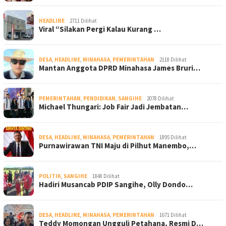
HEADLINE
2711 Dilihat
Viral “Silakan Pergi Kalau Kurang …
DESA
,
HEADLINE
,
MINAHASA
,
PEMERINTAHAN
2118 Dilihat
Mantan Anggota DPRD Minahasa James Bruri…
PEMERINTAHAN
,
PENDIDIKAN
,
SANGIHE
2078 Dilihat
Michael Thungari: Job Fair Jadi Jembatan…
DESA
,
HEADLINE
,
MINAHASA
,
PEMERINTAHAN
1895 Dilihat
Purnawirawan TNI Maju di Pilhut Manembo,…
POLITIK
,
SANGIHE
1848 Dilihat
Hadiri Musancab PDIP Sangihe, Olly Dondo…
DESA
,
HEADLINE
,
MINAHASA
,
PEMERINTAHAN
1671 Dilihat
Teddy Momongan Ungguli Petahana, Resmi D…