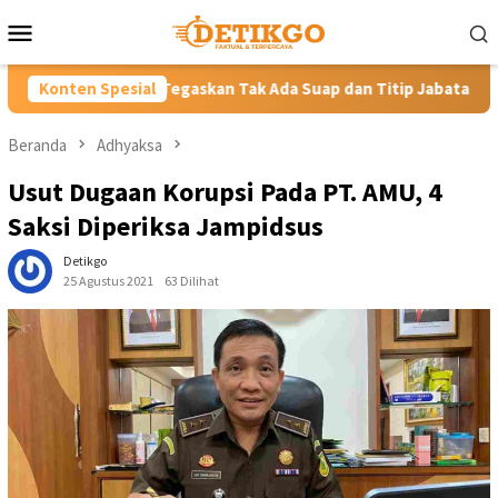
Loncat
Menu
ke
Mobile
konten
askan Tak Ada Suap dan Titip Jabatan
Konten Spesial
Gubernur YSK Rota
Beranda
Adhyaksa
Usut Dugaan Korupsi Pada PT. AMU, 4
Saksi Diperiksa Jampidsus
Detikgo
25 Agustus 2021
63 Dilihat