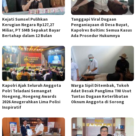
Kejati Sumsel Pulihkan
Tanggapi Viral Dugaan
Kerugian Negara Rp127,27
Penganiayaan di Desa Buyat,
Miliar, PT SMB Sepakat Bayar
Kapolres Boltim: Semua Kasus
Bertahap dalam 12 Bulan
Ada Prosedur Hukumnya
Kapolri Ajak Seluruh Anggota
Warga Sipil Ditembak, Tokoh
Polri Teladani Semangat
Adat Desak Panglima TNI Usut
Hoegeng, Hoegeng Awards
Tuntas Dugaan Keterlibatan
2026 Anugerahkan Lima Polisi
Oknum Anggota di Sorong
Inspiratif