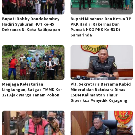
Bupati Robby Dondokambey
Bupati Minahasa Dan Ketua TP-
Hadiri Syukuran HUT ke-45
PKK Hadiri Rakernas Dan
Dekranas Di Kota Balikpapan
Puncak HKG PKK Ke-53 Di
Samarinda
Menjaga Kelestarian
Plt. Sekretaris Bersama Kabid
Lingkungan, Satgas TMMD Ke-
Mineral dan Batubara Dinas
121 Ajak Warga Tanam Pohon
ESDM Kalimantan Timur
Diperiksa Penyidik Kejagung