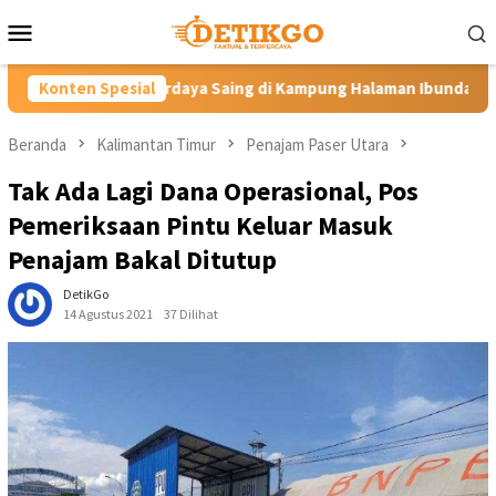
Loncat
Menu
ke
Mobile
konten
a Saing di Kampung Halaman Ibunda Presiden
Konten Spesial
Labkesmas M
Beranda
Kalimantan Timur
Penajam Paser Utara
Tak Ada Lagi Dana Operasional, Pos
Pemeriksaan Pintu Keluar Masuk
Penajam Bakal Ditutup
DetikGo
14 Agustus 2021
37 Dilihat