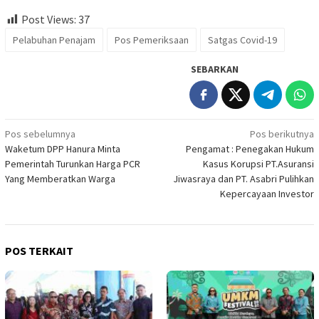
Post Views:
37
Pelabuhan Penajam
Pos Pemeriksaan
Satgas Covid-19
SEBARKAN
Navigasi
Pos sebelumnya
Pos berikutnya
Waketum DPP Hanura Minta
Pengamat : Penegakan Hukum
pos
Pemerintah Turunkan Harga PCR
Kasus Korupsi PT.Asuransi
Yang Memberatkan Warga
Jiwasraya dan PT. Asabri Pulihkan
Kepercayaan Investor
POS TERKAIT