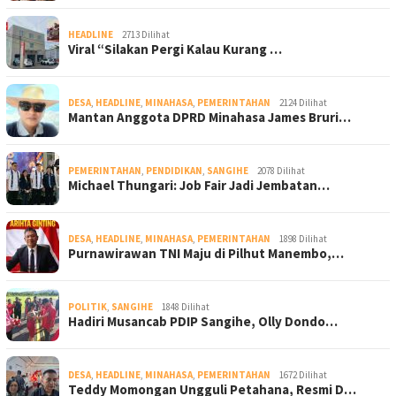
HEADLINE
2713 Dilihat
Viral “Silakan Pergi Kalau Kurang …
DESA
,
HEADLINE
,
MINAHASA
,
PEMERINTAHAN
2124 Dilihat
Mantan Anggota DPRD Minahasa James Bruri…
PEMERINTAHAN
,
PENDIDIKAN
,
SANGIHE
2078 Dilihat
Michael Thungari: Job Fair Jadi Jembatan…
DESA
,
HEADLINE
,
MINAHASA
,
PEMERINTAHAN
1898 Dilihat
Purnawirawan TNI Maju di Pilhut Manembo,…
POLITIK
,
SANGIHE
1848 Dilihat
Hadiri Musancab PDIP Sangihe, Olly Dondo…
DESA
,
HEADLINE
,
MINAHASA
,
PEMERINTAHAN
1672 Dilihat
Teddy Momongan Ungguli Petahana, Resmi D…