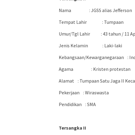
Nama
: JGSS alias Jefferson
Tempat Lahir
: Tumpaan
Umur/Tgl Lahir
: 43 tahun / 11 A
Jenis Kelamin
: Laki-laki
Kebangsaan/Kewarganegaraan
: I
Agama
: Kristen protestan
Alamat
: Tumpaan Satu Jaga II Ke
Pekerjaan
: Wiraswasta
Pendidikan
: SMA
Tersangka II