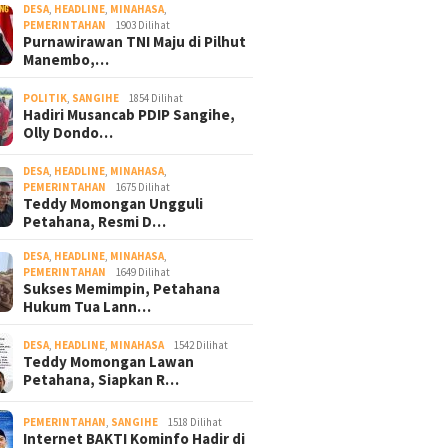
DESA
,
HEADLINE
,
MINAHASA
,
PEMERINTAHAN
1903 Dilihat
Purnawirawan TNI Maju di Pilhut
Manembo,…
POLITIK
,
SANGIHE
1854 Dilihat
Hadiri Musancab PDIP Sangihe,
Olly Dondo…
DESA
,
HEADLINE
,
MINAHASA
,
PEMERINTAHAN
1675 Dilihat
Teddy Momongan Ungguli
Petahana, Resmi D…
DESA
,
HEADLINE
,
MINAHASA
,
PEMERINTAHAN
1649 Dilihat
Sukses Memimpin, Petahana
Hukum Tua Lann…
DESA
,
HEADLINE
,
MINAHASA
1542 Dilihat
Teddy Momongan Lawan
Petahana, Siapkan R…
PEMERINTAHAN
,
SANGIHE
1518 Dilihat
Internet BAKTI Kominfo Hadir di