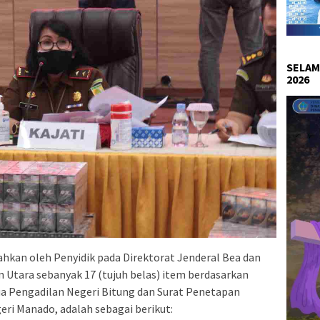
SELAM
2026
hkan oleh Penyidik pada Direktorat Jenderal Bea dan
n Utara sebanyak 17 (tujuh belas) item berdasarkan
ua Pengadilan Negeri Bitung dan Surat Penetapan
eri Manado, adalah sebagai berikut: