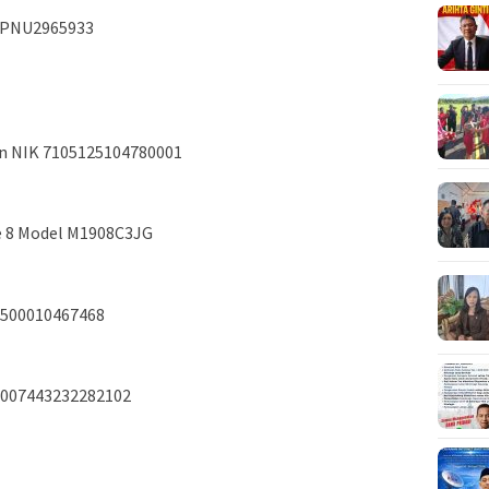
 SPNU2965933
en NIK 7105125104780001
 8 Model M1908C3JG
2500010467468
1007443232282102