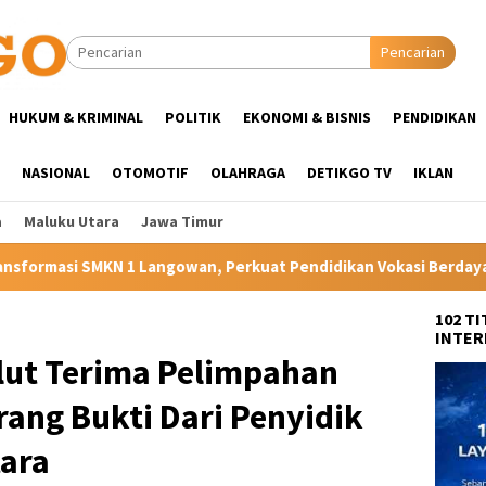
Pencarian
HUKUM & KRIMINAL
POLITIK
EKONOMI & BISNIS
PENDIDIKAN
NASIONAL
OTOMOTIF
OLAHRAGA
DETIKGO TV
IKLAN
a
Maluku Utara
Jawa Timur
 Perkuat Pendidikan Vokasi Berdaya Saing di Kampung Halaman I
102 T
INTER
Sulut Terima Pelimpahan
ang Bukti Dari Penyidik
tara