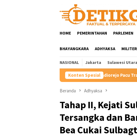
Loncat
ke
konten
HOME
PEMERINTAHAN
PARLEMEN
BHAYANGKARA
ADHYAKSA
MILITER
NASIONAL
Jakarta
Sulawesi Utar
Hartini Ngadiorejo Pacu Transformasi SMKN 1 Langowan,
Konten Spesial
Beranda
Adhyaksa
Tahap II, Kejati 
Tersangka dan Bar
Bea Cukai Sulbag