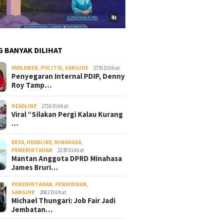
G BANYAK DILIHAT
PARLEMEN
,
POLITIK
,
SANGIHE
2735 Dilihat
Penyegaran Internal PDIP, Denny
Roy Tamp…
HEADLINE
2716 Dilihat
Viral “Silakan Pergi Kalau Kurang
…
DESA
,
HEADLINE
,
MINAHASA
,
PEMERINTAHAN
2139 Dilihat
Mantan Anggota DPRD Minahasa
James Bruri…
PEMERINTAHAN
,
PENDIDIKAN
,
SANGIHE
2082 Dilihat
Michael Thungari: Job Fair Jadi
Jembatan…