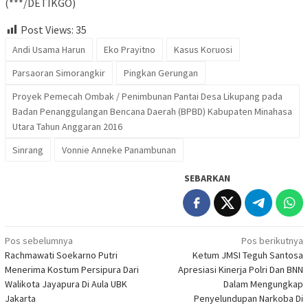
(***/DETIKGO)
Post Views:
35
Andi Usama Harun
Eko Prayitno
Kasus Koruosi
Parsaoran Simorangkir
Pingkan Gerungan
Proyek Pemecah Ombak / Penimbunan Pantai Desa Likupang pada
Badan Penanggulangan Bencana Daerah (BPBD) Kabupaten Minahasa
Utara Tahun Anggaran 2016
Sinrang
Vonnie Anneke Panambunan
SEBARKAN
Navigasi
Pos sebelumnya
Pos berikutnya
Rachmawati Soekarno Putri
Ketum JMSI Teguh Santosa
pos
Menerima Kostum Persipura Dari
Apresiasi Kinerja Polri Dan BNN
Walikota Jayapura Di Aula UBK
Dalam Mengungkap
Jakarta
Penyelundupan Narkoba Di