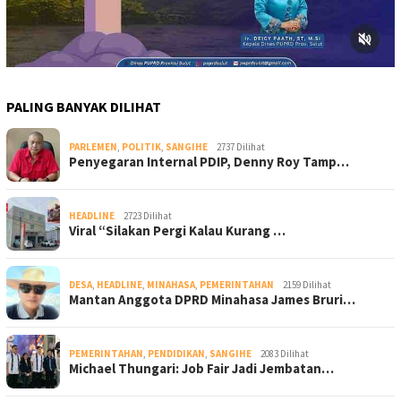
PALING BANYAK DILIHAT
PARLEMEN
,
POLITIK
,
SANGIHE
2737 Dilihat
Penyegaran Internal PDIP, Denny Roy Tamp…
HEADLINE
2723 Dilihat
Viral “Silakan Pergi Kalau Kurang …
DESA
,
HEADLINE
,
MINAHASA
,
PEMERINTAHAN
2159 Dilihat
Mantan Anggota DPRD Minahasa James Bruri…
PEMERINTAHAN
,
PENDIDIKAN
,
SANGIHE
2083 Dilihat
Michael Thungari: Job Fair Jadi Jembatan…