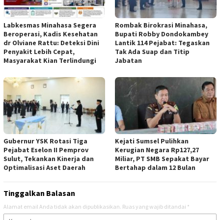
Labkesmas Minahasa Segera
Rombak Birokrasi Minahasa,
Beroperasi, Kadis Kesehatan
Bupati Robby Dondokambey
dr Olviane Rattu: Deteksi Dini
Lantik 114 Pejabat: Tegaskan
Penyakit Lebih Cepat,
Tak Ada Suap dan Titip
Masyarakat Kian Terlindungi
Jabatan
Gubernur YSK Rotasi Tiga
Kejati Sumsel Pulihkan
Pejabat Eselon II Pemprov
Kerugian Negara Rp127,27
Sulut, Tekankan Kinerja dan
Miliar, PT SMB Sepakat Bayar
Optimalisasi Aset Daerah
Bertahap dalam 12 Bulan
Tinggalkan Balasan
Alamat email Anda tidak akan dipublikasikan.
Ruas yang wajib ditandai
*