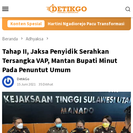
Loncat
Menu
ke
Mobile
konten
rtini Ngadiorejo Pacu Transformasi SMKN 1 Langowan, Perkuat P
Konten Spesial
Beranda
Adhyaksa
Tahap II, Jaksa Penyidik Serahkan
Tersangka VAP, Mantan Bupati Minut
Pada Penuntut Umum
DetikGo
15 Juni 2021
35 Dilihat