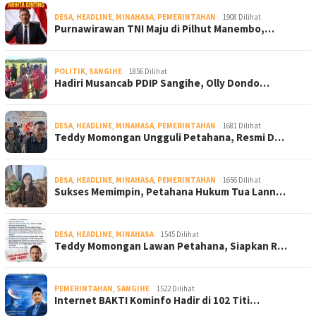
DESA
,
HEADLINE
,
MINAHASA
,
PEMERINTAHAN
1908 Dilihat
Purnawirawan TNI Maju di Pilhut Manembo,…
POLITIK
,
SANGIHE
1856 Dilihat
Hadiri Musancab PDIP Sangihe, Olly Dondo…
DESA
,
HEADLINE
,
MINAHASA
,
PEMERINTAHAN
1681 Dilihat
Teddy Momongan Ungguli Petahana, Resmi D…
DESA
,
HEADLINE
,
MINAHASA
,
PEMERINTAHAN
1656 Dilihat
Sukses Memimpin, Petahana Hukum Tua Lann…
DESA
,
HEADLINE
,
MINAHASA
1545 Dilihat
Teddy Momongan Lawan Petahana, Siapkan R…
PEMERINTAHAN
,
SANGIHE
1522 Dilihat
Internet BAKTI Kominfo Hadir di 102 Titi…