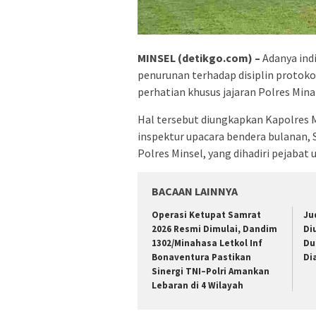
MINSEL (detikgo.com) –
Adanya ind
penurunan terhadap disiplin protok
perhatian khusus jajaran Polres Mina
Hal tersebut diungkapkan Kapolres M
inspektur upacara bendera bulanan, 
Polres Minsel, yang dihadiri pejabat 
BACAAN LAINNYA
Operasi Ketupat Samrat
Ju
2026 Resmi Dimulai, Dandim
Di
1302/Minahasa Letkol Inf
Du
Bonaventura Pastikan
Di
Sinergi TNI–Polri Amankan
Lebaran di 4 Wilayah