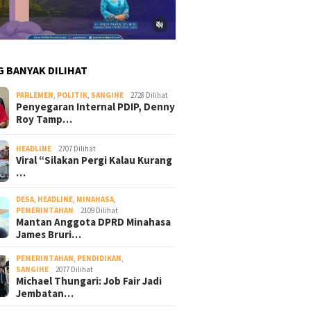
G BANYAK DILIHAT
PARLEMEN
,
POLITIK
,
SANGIHE
2728 Dilihat
Penyegaran Internal PDIP, Denny
Roy Tamp…
HEADLINE
2707 Dilihat
Viral “Silakan Pergi Kalau Kurang
…
DESA
,
HEADLINE
,
MINAHASA
,
PEMERINTAHAN
2109 Dilihat
Mantan Anggota DPRD Minahasa
James Bruri…
PEMERINTAHAN
,
PENDIDIKAN
,
SANGIHE
2077 Dilihat
Michael Thungari: Job Fair Jadi
Jembatan…