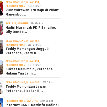
DESA
,
HEADLINE
,
MINAHASA
,
PEMERINTAHAN
1884 Dilihat
Purnawirawan TNI Maju di Pilhut
Manembo,…
POLITIK
,
SANGIHE
1845 Dilihat
Hadiri Musancab PDIP Sangihe,
Olly Dondo…
DESA
,
HEADLINE
,
MINAHASA
,
PEMERINTAHAN
1667 Dilihat
Teddy Momongan Ungguli
Petahana, Resmi D…
DESA
,
HEADLINE
,
MINAHASA
,
PEMERINTAHAN
1631 Dilihat
Sukses Memimpin, Petahana
Hukum Tua Lann…
DESA
,
HEADLINE
,
MINAHASA
1538 Dilihat
Teddy Momongan Lawan
Petahana, Siapkan R…
PEMERINTAHAN
,
SANGIHE
1507 Dilihat
Internet BAKTI Kominfo Hadir di