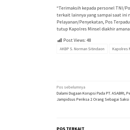
“Terimaksih kepada personel TNI/Polr
terkait lainnya yang sampai saat in
Pelayanan/Penyekatan, Pos Terpadu 
tutup Kapolres Minsel diakhir amana
Post Views:
48
AKBP S. Norman Sitindaon
Kapolres 
Navigasi
Pos sebelumnya
Dalami Dugaan Korupsi Pada PT. ASABRI, P
pos
Jampidsus Periksa 2 Orang Sebagai Saksi
POS TERKAIT