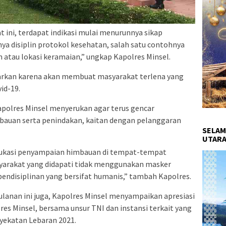
t ini, terdapat indikasi mulai menurunnya sikap
a disiplin protokol kesehatan, salah satu contohnya
tau lokasi keramaian,” ungkap Kapolres Minsel.
ibiarkan karena akan membuat masyarakat terlena yang
id-19.
apolres Minsel menyerukan agar terus gencar
bauan serta penindakan, kaitan dengan pelanggaran
SELAM
UTARA
edukasi penyampaian himbauan di tempat-tempat
syarakat yang didapati tidak menggunakan masker
pendisiplinan yang bersifat humanis,” tambah Kapolres.
lanan ini juga, Kapolres Minsel menyampaikan apresiasi
res Minsel, bersama unsur TNI dan instansi terkait yang
yekatan Lebaran 2021.