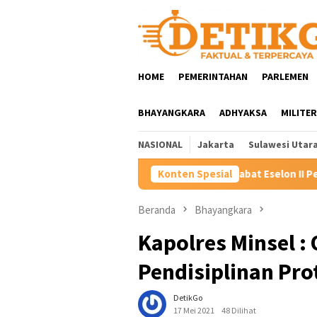
Loncat
ke
konten
HOME
PEMERINTAHAN
PARLEMEN
BHAYANGKARA
ADHYAKSA
MILITER
NASIONAL
Jakarta
Sulawesi Utar
ur YSK Rotasi Tiga Pejabat Eselon II Pemprov Sulut, Tekankan Ki
Konten Spesial
Beranda
Bhayangkara
Kapolres Minsel :
Pendisiplinan Pro
DetikGo
17 Mei 2021
48 Dilihat