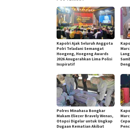
Kapolri Ajak Seluruh Anggota
Kapo
Polri Teladani Semangat
Marc
Hoegeng, Hoegeng Awards
Lang
2026 Anugerahkan Lima Polisi
Samb
Inspiratif
Deng
Polres Minahasa Bongkar
Kapo
Makam Eliezer Bravely Wenas,
Marc
Otopsi Digelar untuk Ungkap
Cepa
Dugaan Kematian Akibat
Penc