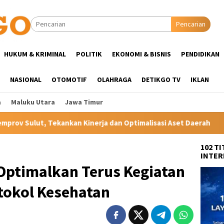
Pencarian
HUKUM & KRIMINAL
POLITIK
EKONOMI & BISNIS
PENDIDIKAN
NASIONAL
OTOMOTIF
OLAHRAGA
DETIKGO TV
IKLAN
a
Maluku Utara
Jawa Timur
nerja dan Optimalisasi Aset Daerah
Minahasa Siaga Hada
102 T
INTER
 Optimalkan Terus Kegiatan
tokol Kesehatan