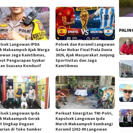
PALIN
lsek Langowan IPDA
Polsek dan Koramil Langowan
h Makaampoh Ajak Warga
Gelar Nobar Final Piala Dunia
owan Jaga Kamtibmas,
2026, Ajak Masyarakat Junjung
ut Pengucapan Syukur
Sportivitas dan Jaga
an Suasana Kondusif
Kamtibmas
lsek Langowan Ipda
Perkuat Sinergitas TNI-Polri,
h Makaampoh Gerak
Kapolsek Langowan Ipda
t Ungkap Dugaan
March Makaampoh Sambangi
urian di Toko Sumber
Koramil 1302-09 Langowan