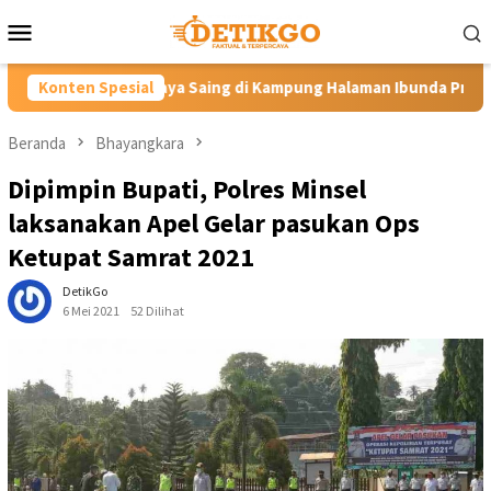
Loncat
Menu
ke
Mobile
konten
ng di Kampung Halaman Ibunda Presiden
Konten Spesial
Labkesmas Minaha
Beranda
Bhayangkara
Dipimpin Bupati, Polres Minsel
laksanakan Apel Gelar pasukan Ops
Ketupat Samrat 2021
DetikGo
6 Mei 2021
52 Dilihat