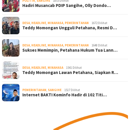
POLITIK
,
SANGIHE
1853 Dilihat
Hadiri Musancab PDIP Sangihe, Olly Dondo…
DESA
,
HEADLINE
,
MINAHASA
,
PEMERINTAHAN
1672 Dilihat
Teddy Momongan Ungguli Petahana, Resmi D…
DESA
,
HEADLINE
,
MINAHASA
,
PEMERINTAHAN
1648 Dilihat
Sukses Memimpin, Petahana Hukum Tua Lann…
DESA
,
HEADLINE
,
MINAHASA
1541 Dilihat
Teddy Momongan Lawan Petahana, Siapkan R…
PEMERINTAHAN
,
SANGIHE
1517 Dilihat
Internet BAKTI Kominfo Hadir di 102 Titi…