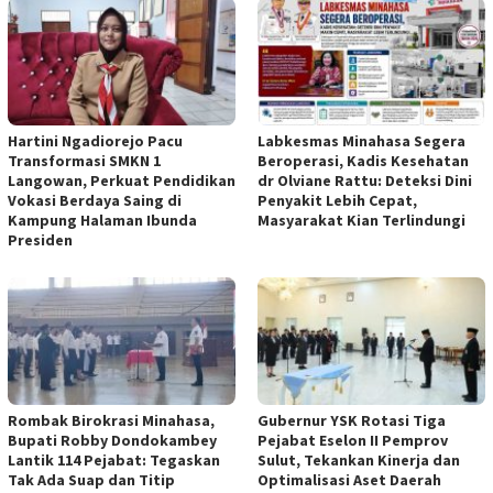
Hartini Ngadiorejo Pacu
Labkesmas Minahasa Segera
Transformasi SMKN 1
Beroperasi, Kadis Kesehatan
Langowan, Perkuat Pendidikan
dr Olviane Rattu: Deteksi Dini
Vokasi Berdaya Saing di
Penyakit Lebih Cepat,
Kampung Halaman Ibunda
Masyarakat Kian Terlindungi
Presiden
Rombak Birokrasi Minahasa,
Gubernur YSK Rotasi Tiga
Bupati Robby Dondokambey
Pejabat Eselon II Pemprov
Lantik 114 Pejabat: Tegaskan
Sulut, Tekankan Kinerja dan
Tak Ada Suap dan Titip
Optimalisasi Aset Daerah