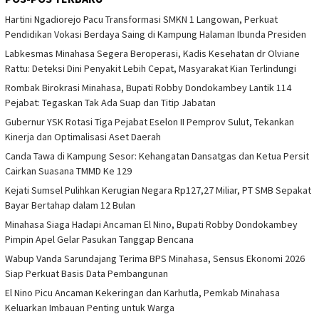
Hartini Ngadiorejo Pacu Transformasi SMKN 1 Langowan, Perkuat
Pendidikan Vokasi Berdaya Saing di Kampung Halaman Ibunda Presiden
Labkesmas Minahasa Segera Beroperasi, Kadis Kesehatan dr Olviane
Rattu: Deteksi Dini Penyakit Lebih Cepat, Masyarakat Kian Terlindungi
Rombak Birokrasi Minahasa, Bupati Robby Dondokambey Lantik 114
Pejabat: Tegaskan Tak Ada Suap dan Titip Jabatan
Gubernur YSK Rotasi Tiga Pejabat Eselon II Pemprov Sulut, Tekankan
Kinerja dan Optimalisasi Aset Daerah
Canda Tawa di Kampung Sesor: Kehangatan Dansatgas dan Ketua Persit
Cairkan Suasana TMMD Ke 129
Kejati Sumsel Pulihkan Kerugian Negara Rp127,27 Miliar, PT SMB Sepakat
Bayar Bertahap dalam 12 Bulan
Minahasa Siaga Hadapi Ancaman El Nino, Bupati Robby Dondokambey
Pimpin Apel Gelar Pasukan Tanggap Bencana
Wabup Vanda Sarundajang Terima BPS Minahasa, Sensus Ekonomi 2026
Siap Perkuat Basis Data Pembangunan
El Nino Picu Ancaman Kekeringan dan Karhutla, Pemkab Minahasa
Keluarkan Imbauan Penting untuk Warga