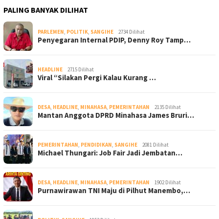
PALING BANYAK DILIHAT
PARLEMEN
,
POLITIK
,
SANGIHE
2734 Dilihat
Penyegaran Internal PDIP, Denny Roy Tamp…
HEADLINE
2715 Dilihat
Viral “Silakan Pergi Kalau Kurang …
DESA
,
HEADLINE
,
MINAHASA
,
PEMERINTAHAN
2135 Dilihat
Mantan Anggota DPRD Minahasa James Bruri…
PEMERINTAHAN
,
PENDIDIKAN
,
SANGIHE
2081 Dilihat
Michael Thungari: Job Fair Jadi Jembatan…
DESA
,
HEADLINE
,
MINAHASA
,
PEMERINTAHAN
1902 Dilihat
Purnawirawan TNI Maju di Pilhut Manembo,…