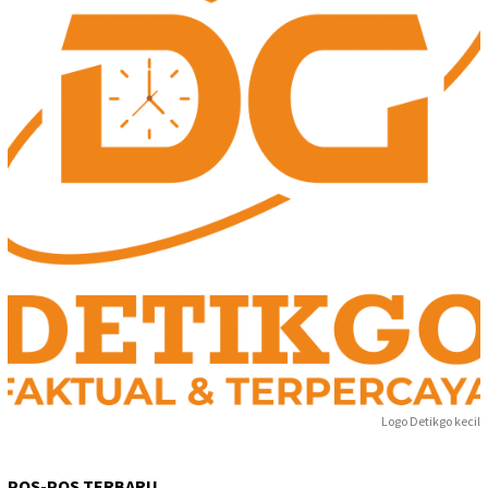
Logo Detikgo kecil
POS-POS TERBARU