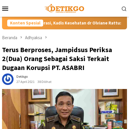
Loncat
Menu
ke
Mobile
konten
, Kadis Kesehatan dr Olviane Rattu: Deteksi Dini Penyakit Lebih
Konten Spesial
Beranda
Adhyaksa
Terus Berproses, Jampidsus Periksa
2(Dua) Orang Sebagai Saksi Terkait
Dugaan Korupsi PT. ASABRI
Detikgo
27 April 2021
38 Dilihat