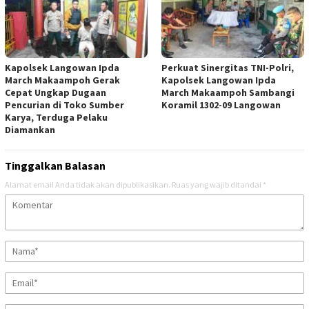
Kapolsek Langowan Ipda
Perkuat Sinergitas TNI-Polri,
March Makaampoh Gerak
Kapolsek Langowan Ipda
Cepat Ungkap Dugaan
March Makaampoh Sambangi
Pencurian di Toko Sumber
Koramil 1302-09 Langowan
Karya, Terduga Pelaku
Diamankan
Tinggalkan Balasan
Alamat email Anda tidak akan dipublikasikan.
Ruas yang wajib ditandai
*