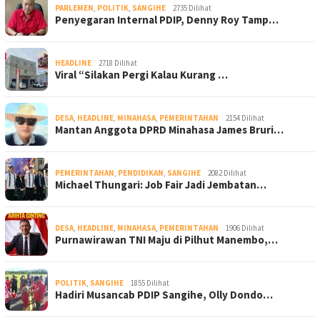
PARLEMEN
,
POLITIK
,
SANGIHE
2735 Dilihat
Penyegaran Internal PDIP, Denny Roy Tamp…
HEADLINE
2718 Dilihat
Viral “Silakan Pergi Kalau Kurang …
DESA
,
HEADLINE
,
MINAHASA
,
PEMERINTAHAN
2154 Dilihat
Mantan Anggota DPRD Minahasa James Bruri…
PEMERINTAHAN
,
PENDIDIKAN
,
SANGIHE
2082 Dilihat
Michael Thungari: Job Fair Jadi Jembatan…
DESA
,
HEADLINE
,
MINAHASA
,
PEMERINTAHAN
1906 Dilihat
Purnawirawan TNI Maju di Pilhut Manembo,…
POLITIK
,
SANGIHE
1855 Dilihat
Hadiri Musancab PDIP Sangihe, Olly Dondo…