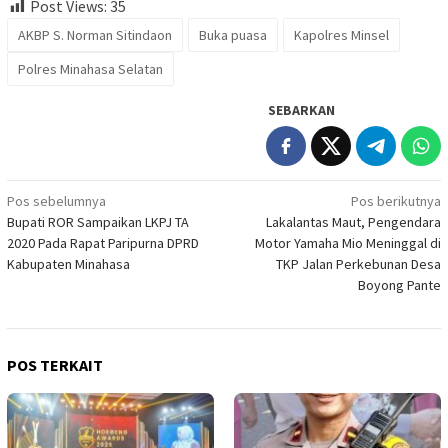
Post Views:
35
AKBP S. Norman Sitindaon
Buka puasa
Kapolres Minsel
Polres Minahasa Selatan
SEBARKAN
Navigasi
Pos sebelumnya
Pos berikutnya
Bupati ROR Sampaikan LKPJ TA
Lakalantas Maut, Pengendara
pos
2020 Pada Rapat Paripurna DPRD
Motor Yamaha Mio Meninggal di
Kabupaten Minahasa
TKP Jalan Perkebunan Desa
Boyong Pante
POS TERKAIT