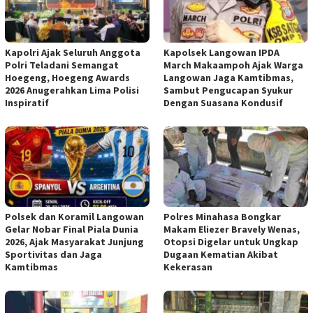
Kapolri Ajak Seluruh Anggota
Kapolsek Langowan IPDA
Polri Teladani Semangat
March Makaampoh Ajak Warga
Hoegeng, Hoegeng Awards
Langowan Jaga Kamtibmas,
2026 Anugerahkan Lima Polisi
Sambut Pengucapan Syukur
Inspiratif
Dengan Suasana Kondusif
Polsek dan Koramil Langowan
Polres Minahasa Bongkar
Gelar Nobar Final Piala Dunia
Makam Eliezer Bravely Wenas,
2026, Ajak Masyarakat Junjung
Otopsi Digelar untuk Ungkap
Sportivitas dan Jaga
Dugaan Kematian Akibat
Kamtibmas
Kekerasan