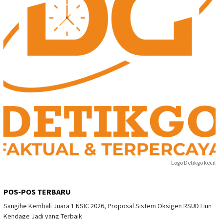
Logo Detikgo kecil
POS-POS TERBARU
Sangihe Kembali Juara 1 NSIC 2026, Proposal Sistem Oksigen RSUD Liun
Kendage Jadi yang Terbaik