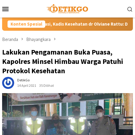
Loncat
Menu
ke
Mobile
konten
dis Kesehatan dr Olviane Rattu: Deteksi Dini Penyakit Lebih Ce
Konten Spesial
Beranda
Bhayangkara
Lakukan Pengamanan Buka Puasa,
Kapolres Minsel Himbau Warga Patuhi
Protokol Kesehatan
DetikGo
14 April 2021
35 Dilihat