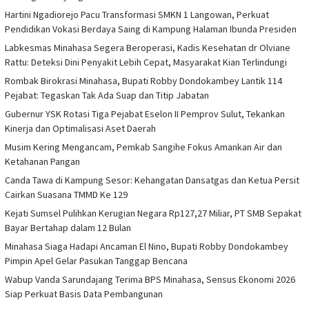
Hartini Ngadiorejo Pacu Transformasi SMKN 1 Langowan, Perkuat
Pendidikan Vokasi Berdaya Saing di Kampung Halaman Ibunda Presiden
Labkesmas Minahasa Segera Beroperasi, Kadis Kesehatan dr Olviane
Rattu: Deteksi Dini Penyakit Lebih Cepat, Masyarakat Kian Terlindungi
Rombak Birokrasi Minahasa, Bupati Robby Dondokambey Lantik 114
Pejabat: Tegaskan Tak Ada Suap dan Titip Jabatan
Gubernur YSK Rotasi Tiga Pejabat Eselon II Pemprov Sulut, Tekankan
Kinerja dan Optimalisasi Aset Daerah
Musim Kering Mengancam, Pemkab Sangihe Fokus Amankan Air dan
Ketahanan Pangan
Canda Tawa di Kampung Sesor: Kehangatan Dansatgas dan Ketua Persit
Cairkan Suasana TMMD Ke 129
Kejati Sumsel Pulihkan Kerugian Negara Rp127,27 Miliar, PT SMB Sepakat
Bayar Bertahap dalam 12 Bulan
Minahasa Siaga Hadapi Ancaman El Nino, Bupati Robby Dondokambey
Pimpin Apel Gelar Pasukan Tanggap Bencana
Wabup Vanda Sarundajang Terima BPS Minahasa, Sensus Ekonomi 2026
Siap Perkuat Basis Data Pembangunan