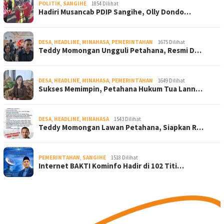
POLITIK
,
SANGIHE
1854 Dilihat
Hadiri Musancab PDIP Sangihe, Olly Dondo…
DESA
,
HEADLINE
,
MINAHASA
,
PEMERINTAHAN
1675 Dilihat
Teddy Momongan Ungguli Petahana, Resmi D…
DESA
,
HEADLINE
,
MINAHASA
,
PEMERINTAHAN
1649 Dilihat
Sukses Memimpin, Petahana Hukum Tua Lann…
DESA
,
HEADLINE
,
MINAHASA
1543 Dilihat
Teddy Momongan Lawan Petahana, Siapkan R…
PEMERINTAHAN
,
SANGIHE
1518 Dilihat
Internet BAKTI Kominfo Hadir di 102 Titi…