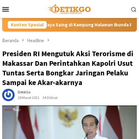
Loncat
Menu
ke
Mobile
konten
a Saing di Kampung Halaman Ibunda Presiden
Konten Spesial
Labkesmas M
Beranda
Headline
Presiden RI Mengutuk Aksi Terorisme di
Makassar Dan Perintahkan Kapolri Usut
Tuntas Serta Bongkar Jaringan Pelaku
Sampai ke Akar-akarnya
DetikGo
28 Maret 2021
34 Dilihat