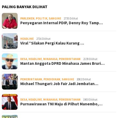
PALING BANYAK DILIHAT
PARLEMEN
,
POLITIK
,
SANGIHE
2735 Dilihat
Penyegaran Internal PDIP, Denny Roy Tamp…
HEADLINE
2716 Dilihat
Viral “Silakan Pergi Kalau Kurang …
DESA
,
HEADLINE
,
MINAHASA
,
PEMERINTAHAN
2139 Dilihat
Mantan Anggota DPRD Minahasa James Bruri…
PEMERINTAHAN
,
PENDIDIKAN
,
SANGIHE
2082 Dilihat
Michael Thungari: Job Fair Jadi Jembatan…
DESA
,
HEADLINE
,
MINAHASA
,
PEMERINTAHAN
1903 Dilihat
Purnawirawan TNI Maju di Pilhut Manembo,…