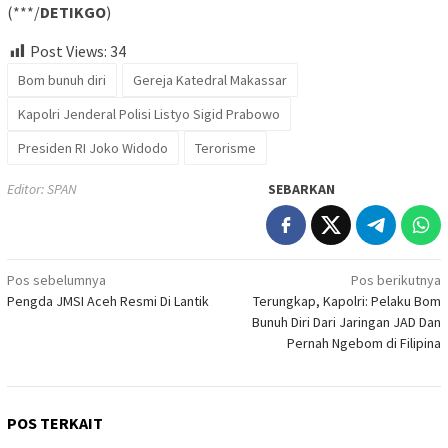
(***/
DETIKGO
)
Post Views:
34
Bom bunuh diri
Gereja Katedral Makassar
Kapolri Jenderal Polisi Listyo Sigid Prabowo
Presiden RI Joko Widodo
Terorisme
Editor: SPAN
SEBARKAN
Navigasi
Pos sebelumnya
Pos berikutnya
Pengda JMSI Aceh Resmi Di Lantik
Terungkap, Kapolri: Pelaku Bom
pos
Bunuh Diri Dari Jaringan JAD Dan
Pernah Ngebom di Filipina
POS TERKAIT