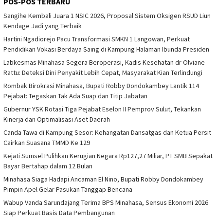
POS-POS TERBARU
Sangihe Kembali Juara 1 NSIC 2026, Proposal Sistem Oksigen RSUD Liun
Kendage Jadi yang Terbaik
Hartini Ngadiorejo Pacu Transformasi SMKN 1 Langowan, Perkuat
Pendidikan Vokasi Berdaya Saing di Kampung Halaman Ibunda Presiden
Labkesmas Minahasa Segera Beroperasi, Kadis Kesehatan dr Olviane
Rattu: Deteksi Dini Penyakit Lebih Cepat, Masyarakat Kian Terlindungi
Rombak Birokrasi Minahasa, Bupati Robby Dondokambey Lantik 114
Pejabat: Tegaskan Tak Ada Suap dan Titip Jabatan
Gubernur YSK Rotasi Tiga Pejabat Eselon II Pemprov Sulut, Tekankan
Kinerja dan Optimalisasi Aset Daerah
Canda Tawa di Kampung Sesor: Kehangatan Dansatgas dan Ketua Persit
Cairkan Suasana TMMD Ke 129
Kejati Sumsel Pulihkan Kerugian Negara Rp127,27 Miliar, PT SMB Sepakat
Bayar Bertahap dalam 12 Bulan
Minahasa Siaga Hadapi Ancaman El Nino, Bupati Robby Dondokambey
Pimpin Apel Gelar Pasukan Tanggap Bencana
Wabup Vanda Sarundajang Terima BPS Minahasa, Sensus Ekonomi 2026
Siap Perkuat Basis Data Pembangunan