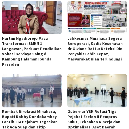
Hartini Ngadiorejo Pacu
Labkesmas Minahasa Segera
Transformasi SMKN 1
Beroperasi, Kadis Kesehatan
Langowan, Perkuat Pendidikan
dr Olviane Rattu: Deteksi Dini
Vokasi Berdaya Saing di
Penyakit Lebih Cepat,
Kampung Halaman Ibunda
Masyarakat Kian Terlindungi
Presiden
Rombak Birokrasi Minahasa,
Gubernur YSK Rotasi Tiga
Bupati Robby Dondokambey
Pejabat Eselon II Pemprov
Lantik 114 Pejabat: Tegaskan
Sulut, Tekankan Kinerja dan
Tak Ada Suap dan Titip
Optimalisasi Aset Daerah