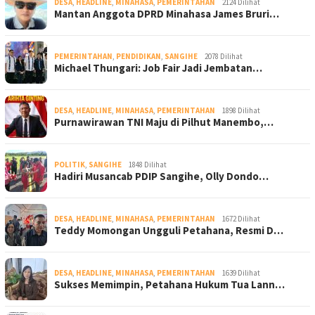
DESA
,
HEADLINE
,
MINAHASA
,
PEMERINTAHAN
2124 Dilihat
Mantan Anggota DPRD Minahasa James Bruri…
PEMERINTAHAN
,
PENDIDIKAN
,
SANGIHE
2078 Dilihat
Michael Thungari: Job Fair Jadi Jembatan…
DESA
,
HEADLINE
,
MINAHASA
,
PEMERINTAHAN
1898 Dilihat
Purnawirawan TNI Maju di Pilhut Manembo,…
POLITIK
,
SANGIHE
1848 Dilihat
Hadiri Musancab PDIP Sangihe, Olly Dondo…
DESA
,
HEADLINE
,
MINAHASA
,
PEMERINTAHAN
1672 Dilihat
Teddy Momongan Ungguli Petahana, Resmi D…
DESA
,
HEADLINE
,
MINAHASA
,
PEMERINTAHAN
1639 Dilihat
Sukses Memimpin, Petahana Hukum Tua Lann…