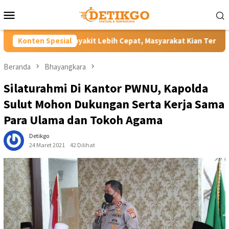
Loncat
Menu
ke
Mobile
konten
t Lebih Cepat, Masyarakat Kian Terlindungi
Konten Spesial
Rombak Biro
Beranda
Bhayangkara
Silaturahmi Di Kantor PWNU, Kapolda
Sulut Mohon Dukungan Serta Kerja Sama
Para Ulama dan Tokoh Agama
Detikgo
24 Maret 2021
42 Dilihat