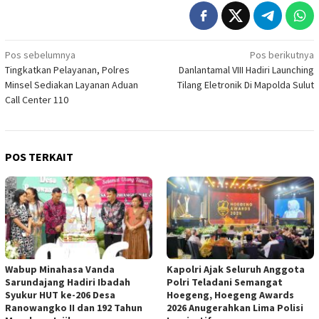
Navigasi
Pos sebelumnya
Pos berikutnya
Tingkatkan Pelayanan, Polres
Danlantamal VIII Hadiri Launching
pos
Minsel Sediakan Layanan Aduan
Tilang Eletronik Di Mapolda Sulut
Call Center 110
POS TERKAIT
Wabup Minahasa Vanda
Kapolri Ajak Seluruh Anggota
Sarundajang Hadiri Ibadah
Polri Teladani Semangat
Syukur HUT ke-206 Desa
Hoegeng, Hoegeng Awards
Ranowangko II dan 192 Tahun
2026 Anugerahkan Lima Polisi