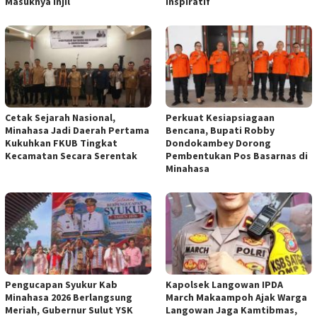
Masuknya Injil
Inspiratif
Cetak Sejarah Nasional,
Perkuat Kesiapsiagaan
Minahasa Jadi Daerah Pertama
Bencana, Bupati Robby
Kukuhkan FKUB Tingkat
Dondokambey Dorong
Kecamatan Secara Serentak
Pembentukan Pos Basarnas di
Minahasa
Pengucapan Syukur Kab
Kapolsek Langowan IPDA
Minahasa 2026 Berlangsung
March Makaampoh Ajak Warga
Meriah, Gubernur Sulut YSK
Langowan Jaga Kamtibmas,