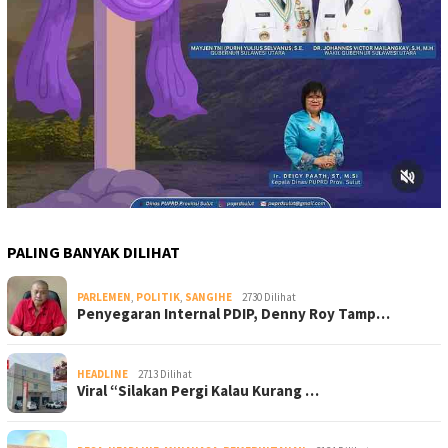
PALING BANYAK DILIHAT
PARLEMEN
,
POLITIK
,
SANGIHE
2730 Dilihat
Penyegaran Internal PDIP, Denny Roy Tamp…
HEADLINE
2713 Dilihat
Viral “Silakan Pergi Kalau Kurang …