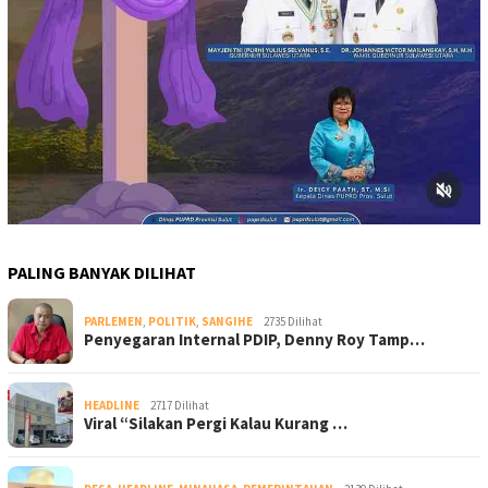
PALING BANYAK DILIHAT
PARLEMEN
,
POLITIK
,
SANGIHE
2735 Dilihat
Penyegaran Internal PDIP, Denny Roy Tamp…
HEADLINE
2717 Dilihat
Viral “Silakan Pergi Kalau Kurang …