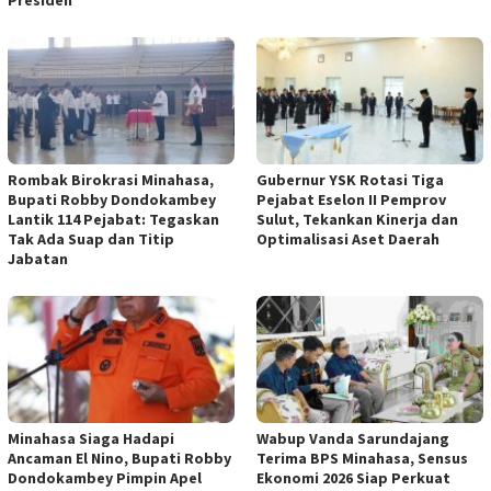
Rombak Birokrasi Minahasa,
Gubernur YSK Rotasi Tiga
Bupati Robby Dondokambey
Pejabat Eselon II Pemprov
Lantik 114 Pejabat: Tegaskan
Sulut, Tekankan Kinerja dan
Tak Ada Suap dan Titip
Optimalisasi Aset Daerah
Jabatan
Minahasa Siaga Hadapi
Wabup Vanda Sarundajang
Ancaman El Nino, Bupati Robby
Terima BPS Minahasa, Sensus
Dondokambey Pimpin Apel
Ekonomi 2026 Siap Perkuat