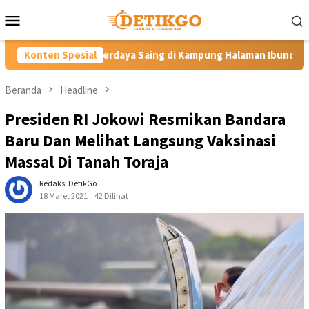
Loncat
Menu
ke
Mobile
konten
daya Saing di Kampung Halaman Ibunda Presiden
Konten Spesial
Labkesma
Beranda
Headline
Presiden RI Jokowi Resmikan Bandara
Baru Dan Melihat Langsung Vaksinasi
Massal Di Tanah Toraja
Redaksi DetikGo
18 Maret 2021
42 Dilihat