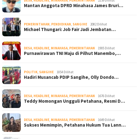
DESA
,
HEADLINE
,
MINAHASA
,
PEMERINTAHAN
2139 Dilihat
Mantan Anggota DPRD Minahasa James Bruri…
PEMERINTAHAN
,
PENDIDIKAN
,
SANGIHE
2082 Dilihat
Michael Thungari: Job Fair Jadi Jembatan…
DESA
,
HEADLINE
,
MINAHASA
,
PEMERINTAHAN
1905 Dilihat
Purnawirawan TNI Maju di Pilhut Manembo,…
POLITIK
,
SANGIHE
1854 Dilihat
Hadiri Musancab PDIP Sangihe, Olly Dondo…
DESA
,
HEADLINE
,
MINAHASA
,
PEMERINTAHAN
1676 Dilihat
Teddy Momongan Ungguli Petahana, Resmi D…
DESA
,
HEADLINE
,
MINAHASA
,
PEMERINTAHAN
1649 Dilihat
Sukses Memimpin, Petahana Hukum Tua Lann…