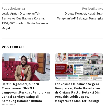
Navigasi
Pos sebelumnya
Pos berikutnya
Lelaki Aprian Ditemukan Tak
Diduga Korupsi, Kejati Sulut
pos
Bernyawa,Dua Babinsa Koramil
Tetapkan VAP Sebagai Tersangka
1302/06 Tomohon Bantu Evakuasi
Mayat
POS TERKAIT
Hartini Ngadiorejo Pacu
Labkesmas Minahasa Segera
Transformasi SMKN 1
Beroperasi, Kadis Kesehatan
Langowan, Perkuat Pendidikan
dr Olviane Rattu: Deteksi Dini
Vokasi Berdaya Saing di
Penyakit Lebih Cepat,
Kampung Halaman Ibunda
Masyarakat Kian Terlindungi
Presiden