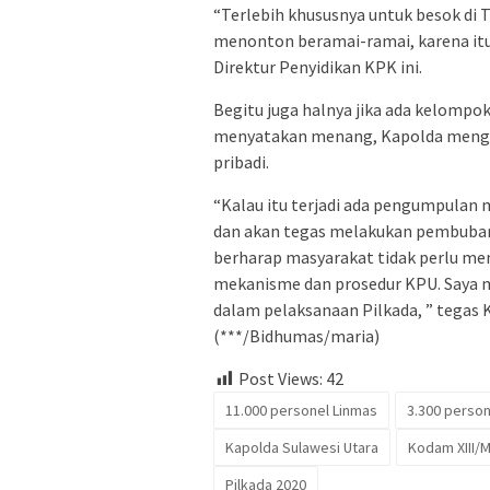
“Terlebih khususnya untuk besok di 
menonton beramai-ramai, karena it
Direktur Penyidikan KPK ini.
Begitu juga halnya jika ada kelomp
menyatakan menang, Kapolda menga
pribadi.
“Kalau itu terjadi ada pengumpulan 
dan akan tegas melakukan pembubara
berharap masyarakat tidak perlu men
mekanisme dan prosedur KPU. Saya min
dalam pelaksanaan Pilkada, ” tegas K
(***/Bidhumas/maria)
Post Views:
42
11.000 personel Linmas
3.300 person
Kapolda Sulawesi Utara
Kodam XIII/
Pilkada 2020