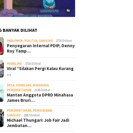
G BANYAK DILIHAT
PARLEMEN
,
POLITIK
,
SANGIHE
2735 Dilihat
Penyegaran Internal PDIP, Denny
Roy Tamp…
HEADLINE
2716 Dilihat
Viral “Silakan Pergi Kalau Kurang
…
DESA
,
HEADLINE
,
MINAHASA
,
PEMERINTAHAN
2136 Dilihat
Mantan Anggota DPRD Minahasa
James Bruri…
PEMERINTAHAN
,
PENDIDIKAN
,
SANGIHE
2082 Dilihat
Michael Thungari: Job Fair Jadi
Jembatan…