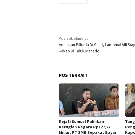
Navigasi
Pos sebelumnya
Amankan Pilkada Di Sulut, Lantamal VIII Sia
pos
Kakap Di Teluk Manado
POS TERKAIT
Kejati Sumsel Pulihkan
Tang
Kerugian Negara Rp127,27
Peng
Miliar, PT SMB Sepakat Bayar
Kapo