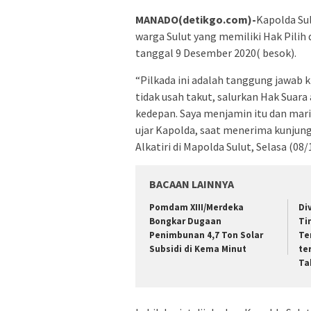
MANADO(detikgo.com)-
Kapolda Sul
warga Sulut yang memiliki Hak Pilih
tanggal 9 Desember 2020( besok).
“Pilkada ini adalah tanggung jawab 
tidak usah takut, salurkan Hak Suar
kedepan. Saya menjamin itu dan mar
ujar Kapolda, saat menerima kunjung
Alkatiri di Mapolda Sulut, Selasa (08/
BACAAN LAINNYA
Pomdam XIII/Merdeka
Di
Bongkar Dugaan
Ti
Penimbunan 4,7 Ton Solar
Te
Subsidi di Kema Minut
te
Ta