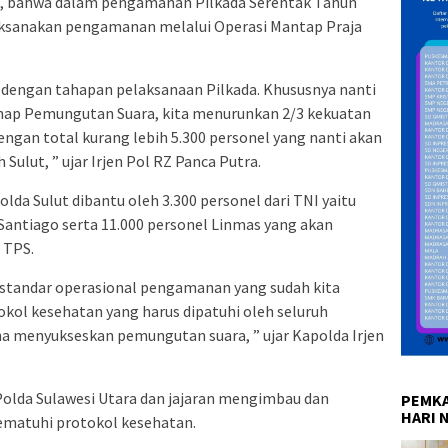
lut, bahwa dalam pengamanan Pilkada Serentak Tahun
elaksanakan pengamanan melalui Operasi Mantap Praja
i dengan tahapan pelaksanaan Pilkada. Khususnya nanti
hap Pemungutan Suara, kita menurunkan 2/3 kekuatan
dengan total kurang lebih 5.300 personel yang nanti akan
ulut, ” ujar Irjen Pol RZ Panca Putra.
lda Sulut dibantu oleh 3.300 personel dari TNI yaitu
antiago serta 11.000 personel Linmas yang akan
 TPS.
standar operasional pengamanan yang sudah kita
kol kesehatan yang harus dipatuhi oleh seluruh
 menyukseskan pemungutan suara, ” ujar Kapolda Irjen
Polda Sulawesi Utara dan jajaran mengimbau dan
PEMKA
HARI 
matuhi protokol kesehatan.