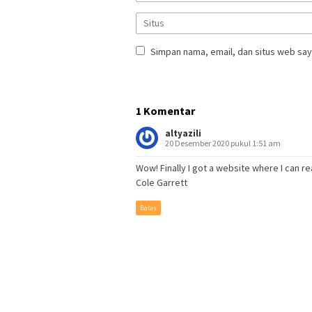
Simpan nama, email, dan situs web say
1 Komentar
altyazili
20 Desember 2020 pukul 1:51 am
Wow! Finally I got a website where I can r
Cole Garrett
Balas