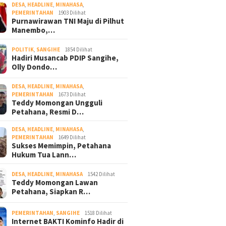
DESA
,
HEADLINE
,
MINAHASA
,
PEMERINTAHAN
1903 Dilihat
Purnawirawan TNI Maju di Pilhut
Manembo,…
POLITIK
,
SANGIHE
1854 Dilihat
Hadiri Musancab PDIP Sangihe,
Olly Dondo…
DESA
,
HEADLINE
,
MINAHASA
,
PEMERINTAHAN
1673 Dilihat
Teddy Momongan Ungguli
Petahana, Resmi D…
DESA
,
HEADLINE
,
MINAHASA
,
PEMERINTAHAN
1649 Dilihat
Sukses Memimpin, Petahana
Hukum Tua Lann…
DESA
,
HEADLINE
,
MINAHASA
1542 Dilihat
Teddy Momongan Lawan
Petahana, Siapkan R…
PEMERINTAHAN
,
SANGIHE
1518 Dilihat
Internet BAKTI Kominfo Hadir di