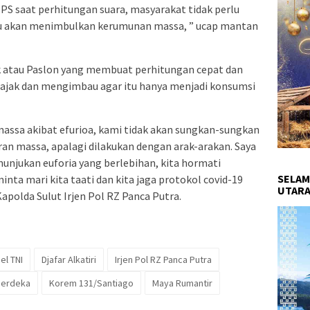
TPS saat perhitungan suara, masyarakat tidak perlu
u akan menimbulkan kerumunan massa, ” ucap mantan
ok atau Paslon yang membuat perhitungan cepat dan
jak dan mengimbau agar itu hanya menjadi konsumsi
massa akibat efurioa, kami tidak akan sungkan-sungkan
n massa, apalagi dilakukan dengan arak-arakan. Saya
unjukan euforia yang berlebihan, kita hormati
SELAM
ta mari kita taati dan kita jaga protokol covid-19
UTARA
apolda Sulut Irjen Pol RZ Panca Putra.
el TNI
Djafar Alkatiri
Irjen Pol RZ Panca Putra
Merdeka
Korem 131/Santiago
Maya Rumantir