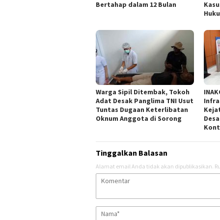
Bertahap dalam 12 Bulan
Kasu
Huk
Warga Sipil Ditembak, Tokoh
INAK
Adat Desak Panglima TNI Usut
Infr
Tuntas Dugaan Keterlibatan
Keja
Oknum Anggota di Sorong
Desa
Kont
Tinggalkan Balasan
Alamat email Anda tidak akan dipublikasikan.
Ru