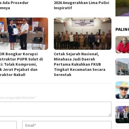
s Ada Prosedur
2026 Anugerahkan Lima Polisi
umnya
Inspiratif
PALIN
OR Bongkar Korupsi
Cetak Sejarah Nasional,
astruktur PUPR Sulut di
Minahasa Jadi Daerah
ti: Tolak Kompromi,
Pertama Kukuhkan FKUB
k Jerat Pejabat dan
Tingkat Kecamatan Secara
raktor Nakal!
Serentak
as yang wajib ditandai
*