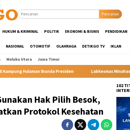
Pencarian
HUKUM & KRIMINAL
POLITIK
EKONOMI & BISNIS
PENDIDIKAN
NASIONAL
OTOMOTIF
OLAHRAGA
DETIKGO TV
IKLAN
a
Maluku Utara
Jawa Timur
a Presiden
Labkesmas Minahasa Segera Beroperasi, Kadis 
102 T
INTER
Gunakan Hak Pilih Besok,
atkan Protokol Kesehatan