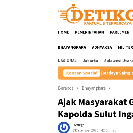
Loncat
ke
konten
HOME
PEMERINTAHAN
PARLEMEN
BHAYANGKARA
ADHYAKSA
MILITER
NASIONAL
Jakarta
Sulawesi Utar
kuat Pendidikan Vokasi Berdaya Saing di Kampung Halaman Ibund
Konten Spesial
Beranda
Bhayangkara
Ajak Masyarakat 
Kapolda Sulut Ing
Detikgo
8 Desember 2020
42 Dilihat