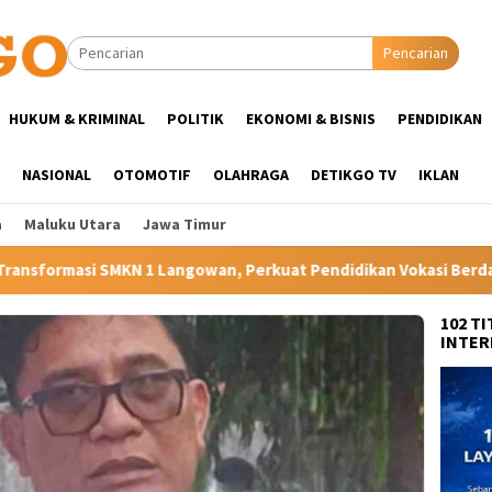
Pencarian
HUKUM & KRIMINAL
POLITIK
EKONOMI & BISNIS
PENDIDIKAN
NASIONAL
OTOMOTIF
OLAHRAGA
DETIKGO TV
IKLAN
a
Maluku Utara
Jawa Timur
owan, Perkuat Pendidikan Vokasi Berdaya Saing di Kampung Hala
102 T
INTER