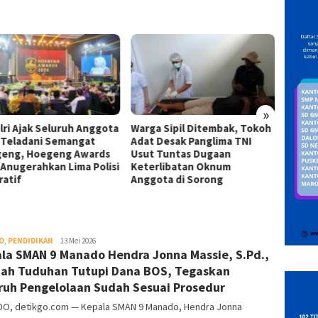
»
lri Ajak Seluruh Anggota
Warga Sipil Ditembak, Tokoh
INAKO
i Teladani Semangat
Adat Desak Panglima TNI
Infras
eng, Hoegeng Awards
Usut Tuntas Dugaan
Kejati
 Anugerahkan Lima Polisi
Keterlibatan Oknum
Desak 
ratif
Anggota di Sorong
Kontra
O
,
PENDIDIKAN
DetikGo
13 Mei 2026
la SMAN 9 Manado Hendra Jonna Massie, S.Pd.,
ah Tuduhan Tutupi Dana BOS, Tegaskan
ruh Pengelolaan Sudah Sesuai Prosedur
O, detikgo.com — Kepala SMAN 9 Manado, Hendra Jonna