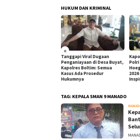
HUKUM DAN KRIMINAL
«
ati Sumsel Pulihkan
Tanggapi Viral Dugaan
Kapo
ugian Negara Rp127,27
Penganiayaan di Desa Buyat,
Polr
iar, PT SMB Sepakat Bayar
Kapolres Boltim: Semua
Hoeg
tahap dalam 12 Bulan
Kasus Ada Prosedur
2026
Hukumnya
Inspi
TAG:
KEPALA SMAN 9 MANADO
MANAD
Kepa
Bant
Selu
MANAD