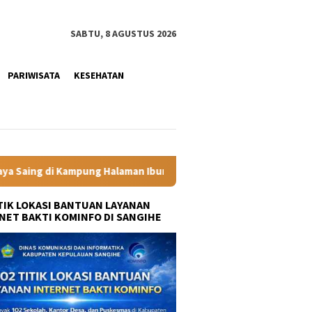
SABTU, 8 AGUSTUS 2026
PARIWISATA
KESEHATAN
man Ibunda Presiden
Labkesmas Minahasa Segera Beroperas
ITIK LOKASI BANTUAN LAYANAN
NET BAKTI KOMINFO DI SANGIHE