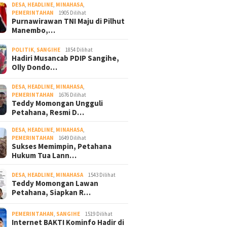
DESA
,
HEADLINE
,
MINAHASA
,
PEMERINTAHAN
1905 Dilihat
Purnawirawan TNI Maju di Pilhut
Manembo,…
POLITIK
,
SANGIHE
1854 Dilihat
Hadiri Musancab PDIP Sangihe,
Olly Dondo…
DESA
,
HEADLINE
,
MINAHASA
,
PEMERINTAHAN
1676 Dilihat
Teddy Momongan Ungguli
Petahana, Resmi D…
DESA
,
HEADLINE
,
MINAHASA
,
PEMERINTAHAN
1649 Dilihat
Sukses Memimpin, Petahana
Hukum Tua Lann…
DESA
,
HEADLINE
,
MINAHASA
1543 Dilihat
Teddy Momongan Lawan
Petahana, Siapkan R…
PEMERINTAHAN
,
SANGIHE
1519 Dilihat
Internet BAKTI Kominfo Hadir di