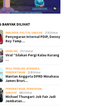
G BANYAK DILIHAT
PARLEMEN
,
POLITIK
,
SANGIHE
2735 Dilihat
Penyegaran Internal PDIP, Denny
Roy Tamp…
HEADLINE
2717 Dilihat
Viral “Silakan Pergi Kalau Kurang
…
DESA
,
HEADLINE
,
MINAHASA
,
PEMERINTAHAN
2139 Dilihat
Mantan Anggota DPRD Minahasa
James Bruri…
PEMERINTAHAN
,
PENDIDIKAN
,
SANGIHE
2082 Dilihat
Michael Thungari: Job Fair Jadi
Jembatan…