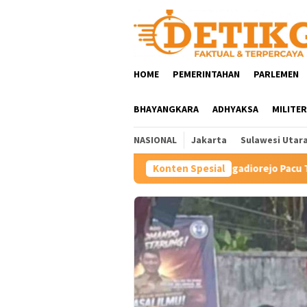
Loncat
ke
konten
HOME
PEMERINTAHAN
PARLEMEN
BHAYANGKARA
ADHYAKSA
MILITER
NASIONAL
Jakarta
Sulawesi Utar
Hartini Ngadiorejo Pacu Transformasi SMKN 1 Lang
Konten Spesial