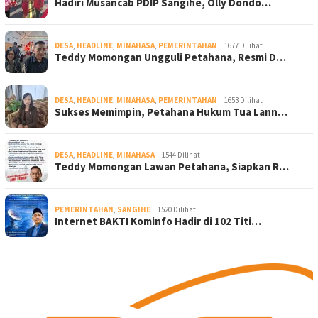
Hadiri Musancab PDIP Sangihe, Olly Dondo…
DESA
,
HEADLINE
,
MINAHASA
,
PEMERINTAHAN
1677 Dilihat
Teddy Momongan Ungguli Petahana, Resmi D…
DESA
,
HEADLINE
,
MINAHASA
,
PEMERINTAHAN
1653 Dilihat
Sukses Memimpin, Petahana Hukum Tua Lann…
DESA
,
HEADLINE
,
MINAHASA
1544 Dilihat
Teddy Momongan Lawan Petahana, Siapkan R…
PEMERINTAHAN
,
SANGIHE
1520 Dilihat
Internet BAKTI Kominfo Hadir di 102 Titi…