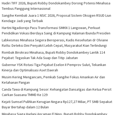
Hadiri TIFF 2026, Bupati Robby Dondokambey Dorong Potensi Minahasa
Tembus Panggung Internasional
Sangihe Kembali Juara 1 NSIC 2026, Proposal Sistem Oksigen RSUD Liun
Kendage Jadi yang Terbaik
Hartini Ngadiorejo Pacu Transformasi SMKN 1 Langowan, Perkuat
Pendidikan Vokasi Berdaya Saing di Kampung Halaman Ibunda Presiden
Labkesmas Minahasa Segera Beroperasi, Kadis Kesehatan dr Olviane
Rattu: Deteksi Dini Penyakit Lebih Cepat, Masyarakat Kian Terlindungi
Rombak Birokrasi Minahasa, Bupati Robby Dondokambey Lantik 114
Pejabat: Tegaskan Tak Ada Suap dan Titip Jabatan
Gubernur YSK Rotasi Tiga Pejabat Eselon II Pemprov Sulut, Tekankan
Kinerja dan Optimalisasi Aset Daerah
Musim Kering Mengancam, Pemkab Sangihe Fokus Amankan Air dan
Ketahanan Pangan
Canda Tawa di Kampung Sesor: Kehangatan Dansatgas dan Ketua Persit
Cairkan Suasana TMMD Ke 129
Kejati Sumsel Pulihkan Kerugian Negara Rp127,27 Miliar, PT SMB Sepakat
Bayar Bertahap dalam 12 Bulan
Minahasa Siaga Hadapi Ancaman El Nino, Bupati Robby Dondokambey