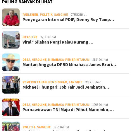
PALING BANYAK DILIHAT
PARLEMEN
,
POLITIK
,
SANGIHE
2735 Dilihat
Penyegaran Internal PDIP, Denny Roy Tamp…
HEADLINE
2718 Dilihat
Viral “Silakan Pergi Kalau Kurang …
DESA
,
HEADLINE
,
MINAHASA
,
PEMERINTAHAN
2154 Dilihat
Mantan Anggota DPRD Minahasa James Bruri…
PEMERINTAHAN
,
PENDIDIKAN
,
SANGIHE
2082 Dilihat
Michael Thungari: Job Fair Jadi Jembatan…
DESA
,
HEADLINE
,
MINAHASA
,
PEMERINTAHAN
1906 Dilihat
Purnawirawan TNI Maju di Pilhut Manembo,…
POLITIK
,
SANGIHE
1855 Dilihat