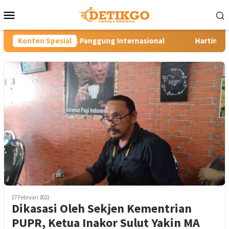
Loncat
Menu
ke
Mobile
konten
us Panggung Internasional
Konten Spesial
Hartini Ngadiorejo Pacu Tra
17 Februari 2021
Dikasasi Oleh Sekjen Kementrian
PUPR, Ketua Inakor Sulut Yakin MA