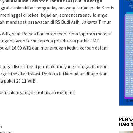
n yakni
Miklon Edisafat Tanone (41)
dan
Novergo
gal dunia akibat penganiayaan yang terjadi pada Kamis
meninggal di lokasi kejadian, sementara satu lainnya
h mendapat perawatan di RS Budi Asih, Jakarta Timur.
45 WIB, saat Polsek Pancoran menerima laporan melalui
enganiayaan terhadap dua pria di area parkir TMP
da pukul 16.00 WIB dan menemukan kedua korban dalam
ut juga disertai aksi pembakaran yang mengakibatkan
rga di sekitar lokasi. Perkara ini kemudian dilaporkan
a pukul 20.11 WIB.
erusakan yang ditimbulkan meliputi:
PEMKA
HARI 
t,
usakan.