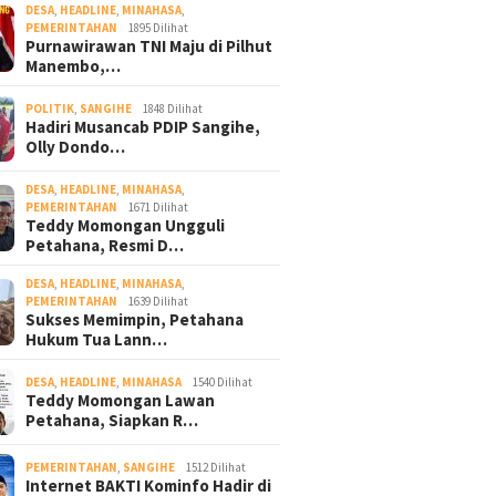
DESA
,
HEADLINE
,
MINAHASA
,
PEMERINTAHAN
1895 Dilihat
Purnawirawan TNI Maju di Pilhut
Manembo,…
POLITIK
,
SANGIHE
1848 Dilihat
Hadiri Musancab PDIP Sangihe,
Olly Dondo…
DESA
,
HEADLINE
,
MINAHASA
,
PEMERINTAHAN
1671 Dilihat
Teddy Momongan Ungguli
Petahana, Resmi D…
DESA
,
HEADLINE
,
MINAHASA
,
PEMERINTAHAN
1639 Dilihat
Sukses Memimpin, Petahana
Hukum Tua Lann…
DESA
,
HEADLINE
,
MINAHASA
1540 Dilihat
Teddy Momongan Lawan
Petahana, Siapkan R…
PEMERINTAHAN
,
SANGIHE
1512 Dilihat
Internet BAKTI Kominfo Hadir di