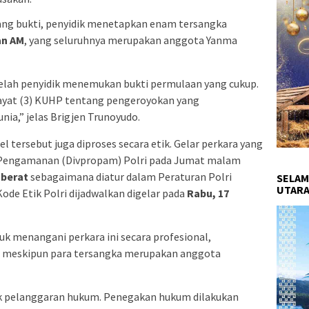
rang bukti, penyidik menetapkan enam tersangka
an AM
, yang seluruhnya merupakan anggota Yanma
elah penyidik menemukan bukti permulaan yang cukup.
 ayat (3) KUHP tentang pengeroyokan yang
ia,” jelas Brigjen Trunoyudo.
l tersebut juga diproses secara etik. Gelar perkara yang
an Pengamanan (Divpropam) Polri pada Jumat malam
 berat
sebagaimana diatur dalam Peraturan Polri
SELAM
UTARA
ode Etik Polri dijadwalkan digelar pada
Rabu, 17
 menangani perkara ini secara profesional,
u, meskipun para tersangka merupakan anggota
tuk pelanggaran hukum. Penegakan hukum dilakukan