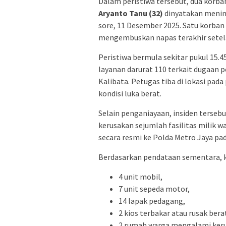
Dalam peristiwa tersebut, dua korba
Aryanto Tanu (32)
dinyatakan mening
sore, 11 Desember 2025. Satu korban 
mengembuskan napas terakhir setela
Peristiwa bermula sekitar pukul 15.
layanan darurat 110 terkait dugaan p
Kalibata. Petugas tiba di lokasi pa
kondisi luka berat.
Selain penganiayaan, insiden terseb
kerusakan sejumlah fasilitas milik wa
secara resmi ke Polda Metro Jaya pad
Berdasarkan pendataan sementara, k
4 unit mobil,
7 unit sepeda motor,
14 lapak pedagang,
2 kios terbakar atau rusak bera
2 rumah warga mengalami ker