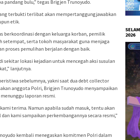
npa pandang bulu,” tegas Brigjen Trunoyudo.
ang terbukti terlibat akan mempertanggungjawabkan
pun etik.
SELAM
us berkoordinasi dengan keluarga korban, pemilik
2026
ah setempat, serta tokoh masyarakat guna menjaga
an proses pemulihan berjalan dengan baik.
sekitar lokasi kejadian untuk mencegah aksi susulan
t,” lanjutnya.
eristiwa sebelumnya, yakni saat dua debt collector
akan anggota Polri, Brigjen Trunoyudo menyampaikan
 menunggu laporan resmi.
 kami terima. Namun apabila sudah masuk, tentu akan
nal dan kami sampaikan perkembangannya secara resmi,”
unoyudo kembali menegaskan komitmen Polri dalam