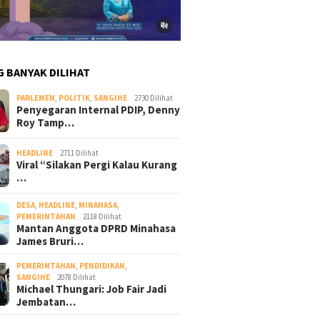
G BANYAK DILIHAT
PARLEMEN
,
POLITIK
,
SANGIHE
2730 Dilihat
Penyegaran Internal PDIP, Denny
Roy Tamp…
HEADLINE
2711 Dilihat
Viral “Silakan Pergi Kalau Kurang
…
DESA
,
HEADLINE
,
MINAHASA
,
PEMERINTAHAN
2118 Dilihat
Mantan Anggota DPRD Minahasa
James Bruri…
PEMERINTAHAN
,
PENDIDIKAN
,
SANGIHE
2078 Dilihat
Michael Thungari: Job Fair Jadi
Jembatan…