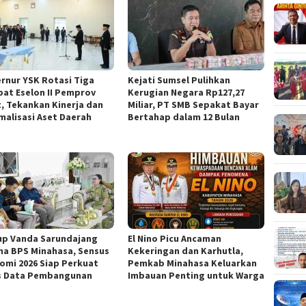
rnur YSK Rotasi Tiga
Kejati Sumsel Pulihkan
bat Eselon II Pemprov
Kerugian Negara Rp127,27
t, Tekankan Kinerja dan
Miliar, PT SMB Sepakat Bayar
malisasi Aset Daerah
Bertahap dalam 12 Bulan
p Vanda Sarundajang
El Nino Picu Ancaman
ma BPS Minahasa, Sensus
Kekeringan dan Karhutla,
omi 2026 Siap Perkuat
Pemkab Minahasa Keluarkan
s Data Pembangunan
Imbauan Penting untuk Warga