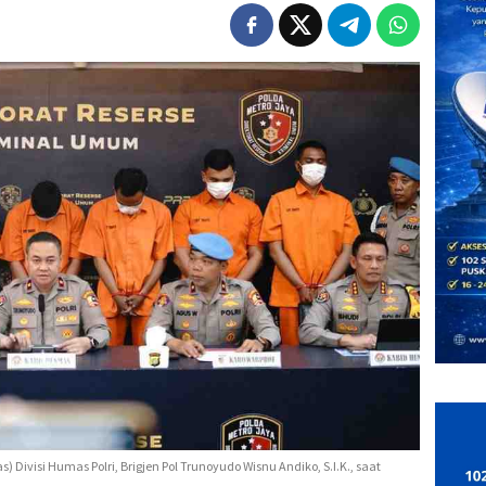
Divisi Humas Polri, Brigjen Pol Trunoyudo Wisnu Andiko, S.I.K., saat