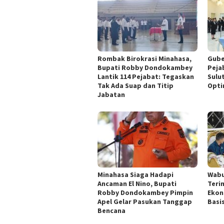
Rombak Birokrasi Minahasa,
Gube
Bupati Robby Dondokambey
Peja
Lantik 114 Pejabat: Tegaskan
Sulu
Tak Ada Suap dan Titip
Opti
Jabatan
Minahasa Siaga Hadapi
Wabu
Ancaman El Nino, Bupati
Teri
Robby Dondokambey Pimpin
Ekon
Apel Gelar Pasukan Tanggap
Basi
Bencana