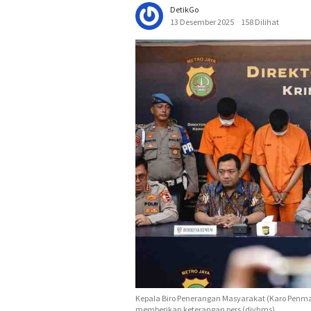
DetikGo
13 Desember 2025
158 Dilihat
Kepala Biro Penerangan Masyarakat (Karo Penmas) 
memberikan keterangan pers (divhms)