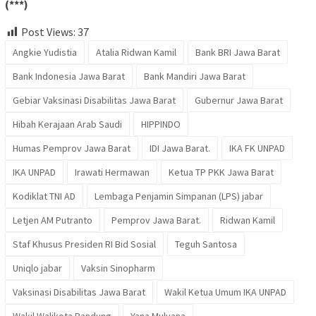
(***)
Post Views:
37
Angkie Yudistia
Atalia Ridwan Kamil
Bank BRI Jawa Barat
Bank Indonesia Jawa Barat
Bank Mandiri Jawa Barat
Gebiar Vaksinasi Disabilitas Jawa Barat
Gubernur Jawa Barat
Hibah Kerajaan Arab Saudi
HIPPINDO
Humas Pemprov Jawa Barat
IDI Jawa Barat.
IKA FK UNPAD
IKA UNPAD
Irawati Hermawan
Ketua TP PKK Jawa Barat
Kodiklat TNI AD
Lembaga Penjamin Simpanan (LPS) jabar
Letjen AM Putranto
Pemprov Jawa Barat.
Ridwan Kamil
Staf Khusus Presiden RI Bid Sosial
Teguh Santosa
Uniqlo jabar
Vaksin Sinopharm
Vaksinasi Disabilitas Jawa Barat
Wakil Ketua Umum IKA UNPAD
Wakil Walikota Bandung
Yana Mulyana