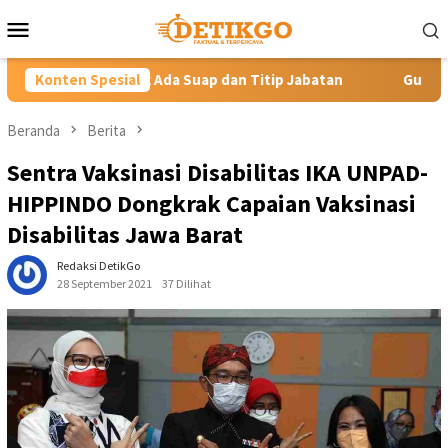
Loncat
Menu
ke
Mobile
konten
 Suap dan Titip Jabatan
Konten Spesial
Gubernur YSK Rotasi Tiga Pejaba
Beranda
Berita
Sentra Vaksinasi Disabilitas IKA UNPAD-
HIPPINDO Dongkrak Capaian Vaksinasi
Disabilitas Jawa Barat
Redaksi DetikGo
28 September 2021
37 Dilihat