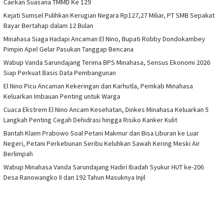
Cairkan Suasana TMMD Ke 129
Kejati Sumsel Pulihkan Kerugian Negara Rp127,27 Miliar, PT SMB Sepakat
Bayar Bertahap dalam 12 Bulan
Minahasa Siaga Hadapi Ancaman El Nino, Bupati Robby Dondokambey
Pimpin Apel Gelar Pasukan Tanggap Bencana
Wabup Vanda Sarundajang Terima BPS Minahasa, Sensus Ekonomi 2026
Siap Perkuat Basis Data Pembangunan
El Nino Picu Ancaman Kekeringan dan Karhutla, Pemkab Minahasa
Keluarkan Imbauan Penting untuk Warga
Cuaca Ekstrem El Nino Ancam Kesehatan, Dinkes Minahasa Keluarkan 5
Langkah Penting Cegah Dehidrasi hingga Risiko Kanker Kulit
Bantah Klaim Prabowo Soal Petani Makmur dan Bisa Liburan ke Luar
Negeri, Petani Perkebunan Seribu Keluhkan Sawah Kering Meski Air
Berlimpah
Wabup Minahasa Vanda Sarundajang Hadiri Ibadah Syukur HUT ke-206
Desa Ranowangko II dan 192 Tahun Masuknya Injil