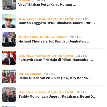
HEADLINE
2713 Dilihat
Viral “Silakan Pergi Kalau Kurang …
DESA
,
HEADLINE
,
MINAHASA
,
PEMERINTAHAN
2124 Dilihat
Mantan Anggota DPRD Minahasa James Bruri…
PEMERINTAHAN
,
PENDIDIKAN
,
SANGIHE
2078 Dilihat
Michael Thungari: Job Fair Jadi Jembatan…
DESA
,
HEADLINE
,
MINAHASA
,
PEMERINTAHAN
1898 Dilihat
Purnawirawan TNI Maju di Pilhut Manembo,…
POLITIK
,
SANGIHE
1848 Dilihat
Hadiri Musancab PDIP Sangihe, Olly Dondo…
DESA
,
HEADLINE
,
MINAHASA
,
PEMERINTAHAN
1672 Dilihat
Teddy Momongan Ungguli Petahana, Resmi D…