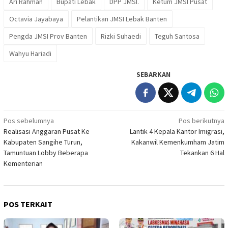
Ari Rahman
Bupati Lebak
DPP JMSI.
Ketum JMSI Pusat
Octavia Jayabaya
Pelantikan JMSI Lebak Banten
Pengda JMSI Prov Banten
Rizki Suhaedi
Teguh Santosa
Wahyu Hariadi
SEBARKAN
Navigasi
Pos sebelumnya
Pos berikutnya
Realisasi Anggaran Pusat Ke
Lantik 4 Kepala Kantor Imigrasi,
pos
Kabupaten Sangihe Turun,
Kakanwil Kemenkumham Jatim
Tamuntuan Lobby Beberapa
Tekankan 6 Hal
Kementerian
POS TERKAIT