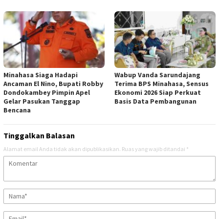
Minahasa Siaga Hadapi
Wabup Vanda Sarundajang
Ancaman El Nino, Bupati Robby
Terima BPS Minahasa, Sensus
Dondokambey Pimpin Apel
Ekonomi 2026 Siap Perkuat
Gelar Pasukan Tanggap
Basis Data Pembangunan
Bencana
Tinggalkan Balasan
Alamat email Anda tidak akan dipublikasikan.
Ruas yang wajib ditandai
*