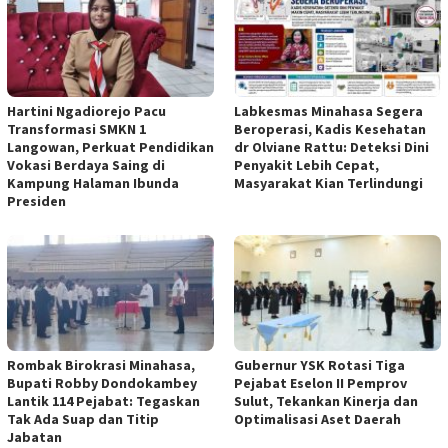
Hartini Ngadiorejo Pacu
Labkesmas Minahasa Segera
Transformasi SMKN 1
Beroperasi, Kadis Kesehatan
Langowan, Perkuat Pendidikan
dr Olviane Rattu: Deteksi Dini
Vokasi Berdaya Saing di
Penyakit Lebih Cepat,
Kampung Halaman Ibunda
Masyarakat Kian Terlindungi
Presiden
Rombak Birokrasi Minahasa,
Gubernur YSK Rotasi Tiga
Bupati Robby Dondokambey
Pejabat Eselon II Pemprov
Lantik 114 Pejabat: Tegaskan
Sulut, Tekankan Kinerja dan
Tak Ada Suap dan Titip
Optimalisasi Aset Daerah
Jabatan