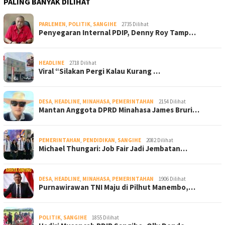
PALING BANYAK DILIHAT
PARLEMEN
,
POLITIK
,
SANGIHE
2735 Dilihat
Penyegaran Internal PDIP, Denny Roy Tamp…
HEADLINE
2718 Dilihat
Viral “Silakan Pergi Kalau Kurang …
DESA
,
HEADLINE
,
MINAHASA
,
PEMERINTAHAN
2154 Dilihat
Mantan Anggota DPRD Minahasa James Bruri…
PEMERINTAHAN
,
PENDIDIKAN
,
SANGIHE
2082 Dilihat
Michael Thungari: Job Fair Jadi Jembatan…
DESA
,
HEADLINE
,
MINAHASA
,
PEMERINTAHAN
1906 Dilihat
Purnawirawan TNI Maju di Pilhut Manembo,…
POLITIK
,
SANGIHE
1855 Dilihat