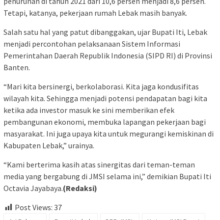
penurunan di tahun 2021 dari 10,6 persen menjadi 8,6 persen.
Tetapi, katanya, pekerjaan rumah Lebak masih banyak.
Salah satu hal yang patut dibanggakan, ujar Bupati Iti, Lebak
menjadi percontohan pelaksanaan Sistem Informasi
Pemerintahan Daerah Republik Indonesia (SIPD RI) di Provinsi
Banten.
“Mari kita bersinergi, berkolaborasi. Kita jaga kondusifitas
wilayah kita. Sehingga menjadi potensi pendapatan bagi kita
ketika ada investor masuk ke sini memberikan efek
pembangunan ekonomi, membuka lapangan pekerjaan bagi
masyarakat. Ini juga upaya kita untuk megurangi kemiskinan di
Kabupaten Lebak,” urainya.
“Kami berterima kasih atas sinergitas dari teman-teman
media yang bergabung di JMSI selama ini,” demikian Bupati Iti
Octavia Jayabaya.
(Redaksi)
Post Views:
37