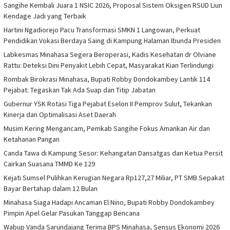
Sangihe Kembali Juara 1 NSIC 2026, Proposal Sistem Oksigen RSUD Liun
Kendage Jadi yang Terbaik
Hartini Ngadiorejo Pacu Transformasi SMKN 1 Langowan, Perkuat
Pendidikan Vokasi Berdaya Saing di Kampung Halaman Ibunda Presiden
Labkesmas Minahasa Segera Beroperasi, Kadis Kesehatan dr Olviane
Rattu: Deteksi Dini Penyakit Lebih Cepat, Masyarakat Kian Terlindungi
Rombak Birokrasi Minahasa, Bupati Robby Dondokambey Lantik 114
Pejabat: Tegaskan Tak Ada Suap dan Titip Jabatan
Gubernur YSK Rotasi Tiga Pejabat Eselon II Pemprov Sulut, Tekankan
Kinerja dan Optimalisasi Aset Daerah
Musim Kering Mengancam, Pemkab Sangihe Fokus Amankan Air dan
Ketahanan Pangan
Canda Tawa di Kampung Sesor: Kehangatan Dansatgas dan Ketua Persit
Cairkan Suasana TMMD Ke 129
Kejati Sumsel Pulihkan Kerugian Negara Rp127,27 Miliar, PT SMB Sepakat
Bayar Bertahap dalam 12 Bulan
Minahasa Siaga Hadapi Ancaman El Nino, Bupati Robby Dondokambey
Pimpin Apel Gelar Pasukan Tanggap Bencana
Wabup Vanda Sarundajang Terima BPS Minahasa, Sensus Ekonomi 2026