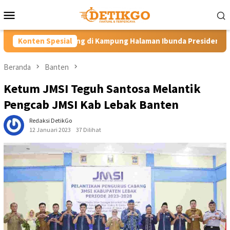
Loncat
Menu
ke
Mobile
konten
Kampung Halaman Ibunda Presiden
Konten Spesial
Labkesmas Minahasa Seg
Beranda
Banten
Ketum JMSI Teguh Santosa Melantik
Pengcab JMSI Kab Lebak Banten
Redaksi DetikGo
12 Januari 2023
37 Dilihat