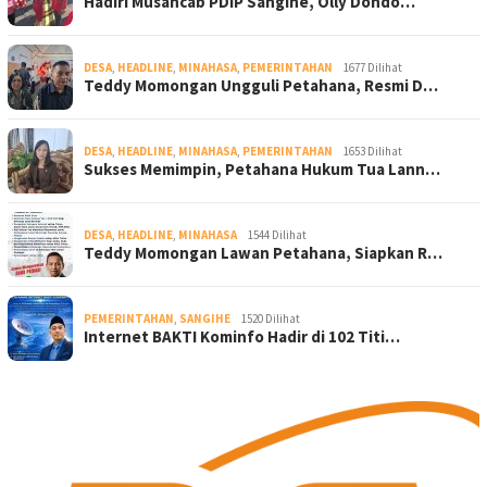
Hadiri Musancab PDIP Sangihe, Olly Dondo…
DESA
,
HEADLINE
,
MINAHASA
,
PEMERINTAHAN
1677 Dilihat
Teddy Momongan Ungguli Petahana, Resmi D…
DESA
,
HEADLINE
,
MINAHASA
,
PEMERINTAHAN
1653 Dilihat
Sukses Memimpin, Petahana Hukum Tua Lann…
DESA
,
HEADLINE
,
MINAHASA
1544 Dilihat
Teddy Momongan Lawan Petahana, Siapkan R…
PEMERINTAHAN
,
SANGIHE
1520 Dilihat
Internet BAKTI Kominfo Hadir di 102 Titi…