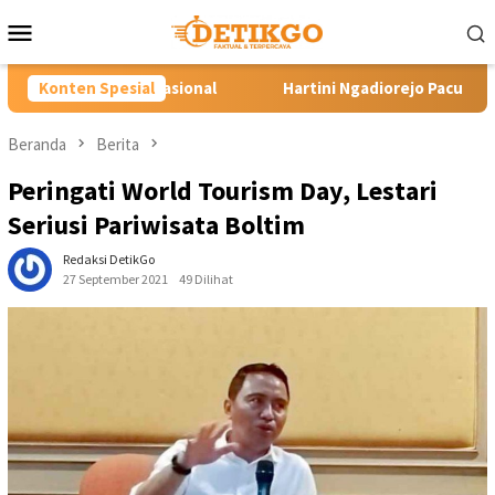
Loncat
Menu
ke
Mobile
konten
Konten Spesial
Hartini Ngadiorejo Pacu Transformasi SMKN 1 Langowan,
Beranda
Berita
Peringati World Tourism Day, Lestari
Seriusi Pariwisata Boltim
Redaksi DetikGo
27 September 2021
49 Dilihat