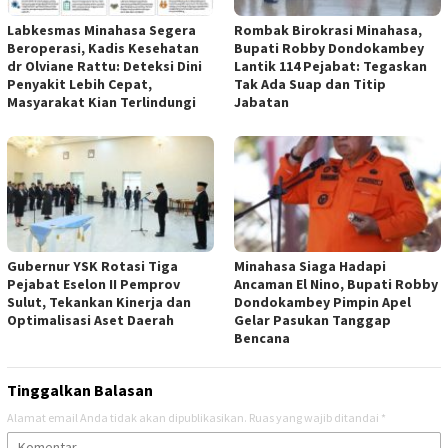
Labkesmas Minahasa Segera
Rombak Birokrasi Minahasa,
Beroperasi, Kadis Kesehatan
Bupati Robby Dondokambey
dr Olviane Rattu: Deteksi Dini
Lantik 114 Pejabat: Tegaskan
Penyakit Lebih Cepat,
Tak Ada Suap dan Titip
Masyarakat Kian Terlindungi
Jabatan
Gubernur YSK Rotasi Tiga
Minahasa Siaga Hadapi
Pejabat Eselon II Pemprov
Ancaman El Nino, Bupati Robby
Sulut, Tekankan Kinerja dan
Dondokambey Pimpin Apel
Optimalisasi Aset Daerah
Gelar Pasukan Tanggap
Bencana
Tinggalkan Balasan
Alamat email Anda tidak akan dipublikasikan.
Ruas yang wajib ditandai
*