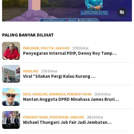
PALING BANYAK DILIHAT
PARLEMEN
,
POLITIK
,
SANGIHE
2735 Dilihat
Penyegaran Internal PDIP, Denny Roy Tamp…
HEADLINE
2718 Dilihat
Viral “Silakan Pergi Kalau Kurang …
DESA
,
HEADLINE
,
MINAHASA
,
PEMERINTAHAN
2154 Dilihat
Mantan Anggota DPRD Minahasa James Bruri…
PEMERINTAHAN
,
PENDIDIKAN
,
SANGIHE
2082 Dilihat
Michael Thungari: Job Fair Jadi Jembatan…