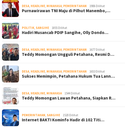
DESA
,
HEADLINE
,
MINAHASA
,
PEMERINTAHAN
1906 Dilihat
Purnawirawan TNI Maju di Pilhut Manembo,…
POLITIK
,
SANGIHE
1855 Dilihat
Hadiri Musancab PDIP Sangihe, Olly Dondo…
DESA
,
HEADLINE
,
MINAHASA
,
PEMERINTAHAN
1677 Dilihat
Teddy Momongan Ungguli Petahana, Resmi D…
DESA
,
HEADLINE
,
MINAHASA
,
PEMERINTAHAN
1653 Dilihat
Sukses Memimpin, Petahana Hukum Tua Lann…
DESA
,
HEADLINE
,
MINAHASA
1544 Dilihat
Teddy Momongan Lawan Petahana, Siapkan R…
PEMERINTAHAN
,
SANGIHE
1520 Dilihat
Internet BAKTI Kominfo Hadir di 102 Titi…