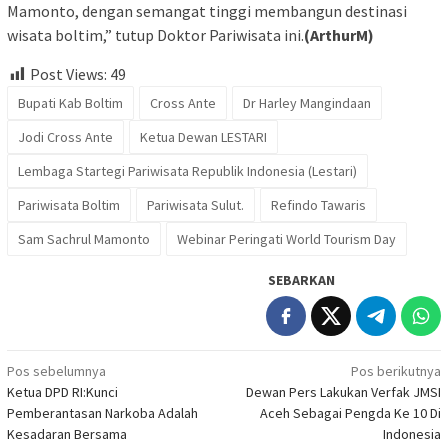
Mamonto, dengan semangat tinggi membangun destinasi
wisata boltim,” tutup Doktor Pariwisata ini.
(ArthurM)
Post Views:
49
Bupati Kab Boltim
Cross Ante
Dr Harley Mangindaan
Jodi Cross Ante
Ketua Dewan LESTARI
Lembaga Startegi Pariwisata Republik Indonesia (Lestari)
Pariwisata Boltim
Pariwisata Sulut.
Refindo Tawaris
Sam Sachrul Mamonto
Webinar Peringati World Tourism Day
SEBARKAN
Navigasi
Pos sebelumnya
Pos berikutnya
Ketua DPD RI:Kunci
Dewan Pers Lakukan Verfak JMSI
pos
Pemberantasan Narkoba Adalah
Aceh Sebagai Pengda Ke 10 Di
Kesadaran Bersama
Indonesia