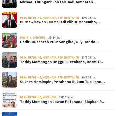
Michael Thungari: Job Fair Jadi Jembatan…
DESA
,
HEADLINE
,
MINAHASA
,
PEMERINTAHAN
1905 Dilihat
Purnawirawan TNI Maju di Pilhut Manembo,…
POLITIK
,
SANGIHE
1854 Dilihat
Hadiri Musancab PDIP Sangihe, Olly Dondo…
DESA
,
HEADLINE
,
MINAHASA
,
PEMERINTAHAN
1676 Dilihat
Teddy Momongan Ungguli Petahana, Resmi D…
DESA
,
HEADLINE
,
MINAHASA
,
PEMERINTAHAN
1649 Dilihat
Sukses Memimpin, Petahana Hukum Tua Lann…
DESA
,
HEADLINE
,
MINAHASA
1543 Dilihat
Teddy Momongan Lawan Petahana, Siapkan R…