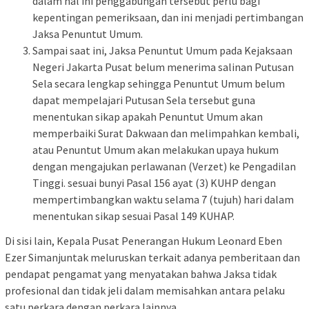
dalam hal ini penggabungan tersebut perlu bagi
kepentingan pemeriksaan, dan ini menjadi pertimbangan
Jaksa Penuntut Umum.
Sampai saat ini, Jaksa Penuntut Umum pada Kejaksaan
Negeri Jakarta Pusat belum menerima salinan Putusan
Sela secara lengkap sehingga Penuntut Umum belum
dapat mempelajari Putusan Sela tersebut guna
menentukan sikap apakah Penuntut Umum akan
memperbaiki Surat Dakwaan dan melimpahkan kembali,
atau Penuntut Umum akan melakukan upaya hukum
dengan mengajukan perlawanan (Verzet) ke Pengadilan
Tinggi. sesuai bunyi Pasal 156 ayat (3) KUHP dengan
mempertimbangkan waktu selama 7 (tujuh) hari dalam
menentukan sikap sesuai Pasal 149 KUHAP.
Di sisi lain, Kepala Pusat Penerangan Hukum Leonard Eben
Ezer Simanjuntak meluruskan terkait adanya pemberitaan dan
pendapat pengamat yang menyatakan bahwa Jaksa tidak
profesional dan tidak jeli dalam memisahkan antara pelaku
satu perkara dengan perkara lainnya.