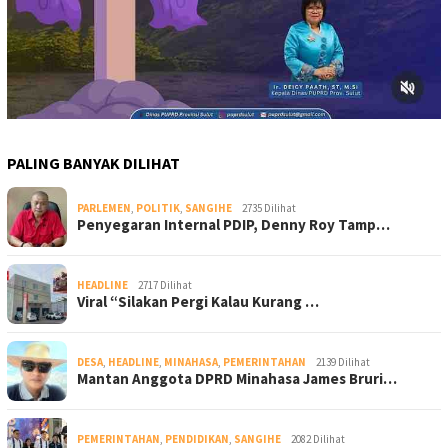
PALING BANYAK DILIHAT
PARLEMEN
,
POLITIK
,
SANGIHE
2735 Dilihat
Penyegaran Internal PDIP, Denny Roy Tamp…
HEADLINE
2717 Dilihat
Viral “Silakan Pergi Kalau Kurang …
DESA
,
HEADLINE
,
MINAHASA
,
PEMERINTAHAN
2139 Dilihat
Mantan Anggota DPRD Minahasa James Bruri…
PEMERINTAHAN
,
PENDIDIKAN
,
SANGIHE
2082 Dilihat