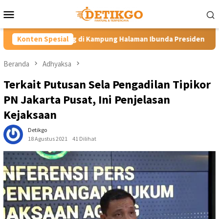
Loncat
Menu
ke
Mobile
konten
Kampung Halaman Ibunda Presiden
Konten Spesial
Labkesmas Minahasa Seg
Beranda
Adhyaksa
Terkait Putusan Sela Pengadilan Tipikor
PN Jakarta Pusat, Ini Penjelasan
Kejaksaan
Detikgo
18 Agustus 2021
41 Dilihat