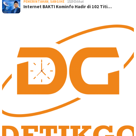
PEMERINTAHAN
,
SANGIHE
1519 Dilihat
Internet BAKTI Kominfo Hadir di 102 Titi…