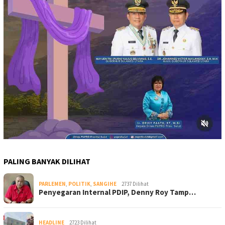
PALING BANYAK DILIHAT
PARLEMEN
,
POLITIK
,
SANGIHE
2737 Dilihat
Penyegaran Internal PDIP, Denny Roy Tamp…
HEADLINE
2723 Dilihat