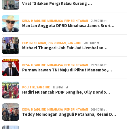
Viral “Silakan Pergi Kalau Kurang …
DESA
,
HEADLINE
,
MINAHASA
,
PEMERINTAHAN
2169 Dilihat
Mantan Anggota DPRD Minahasa James Bruri…
PEMERINTAHAN
,
PENDIDIKAN
,
SANGIHE
2087 Dilihat
Michael Thungari: Job Fair Jadi Jembatan…
DESA
,
HEADLINE
,
MINAHASA
,
PEMERINTAHAN
1909 Dilihat
Purnawirawan TNI Maju di Pilhut Manembo,…
POLITIK
,
SANGIHE
1859 Dilihat
Hadiri Musancab PDIP Sangihe, Olly Dondo…
DESA
,
HEADLINE
,
MINAHASA
,
PEMERINTAHAN
1684 Dilihat
Teddy Momongan Ungguli Petahana, Resmi D…