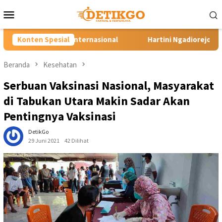
Loncat
Menu
ke
Mobile
konten
onal
Konten Spesial
Hartini Ngadiorejo Pacu Transformasi SMKN 1 Lango
Beranda
Kesehatan
Serbuan Vaksinasi Nasional, Masyarakat
di Tabukan Utara Makin Sadar Akan
Pentingnya Vaksinasi
DetikGo
29 Juni 2021
42 Dilihat