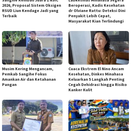
2026, Proposal Sistem Oksigen
Beroperasi, Kadis Kesehatan
RSUD Liun Kendage Jadi yang
dr Olviane Rattu: Deteksi Dini
Terbaik
Penyakit Lebih Cepat,
Masyarakat Kian Terlindungi
Musim Kering Mengancam,
Cuaca Ekstrem El Nino Ancam
Pemkab Sangihe Fokus
Kesehatan, Dinkes Minahasa
Amankan Air dan Ketahanan
Keluarkan 5 Langkah Penting
Pangan
Cegah Dehidrasi hingga Risiko
Kanker Kulit