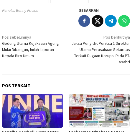
Penulis: Benny Facius
SEBARKAN
Navigasi
Pos sebelumnya
Pos berikutnya
Gedung Utama Kejaksaan Agung
Jaksa Penyidik Periksa 1 Direktur
pos
Mulai Dibangun, Inilah Laporan
Utama Perusahaan Sekuritas
Kepala Biro Umum
Terkait Dugaan Korupsi Pada PT.
Asabri
POS TERKAIT
Sangihe Kembali Juara 1 NSIC
Labkesmas Minahasa Segera