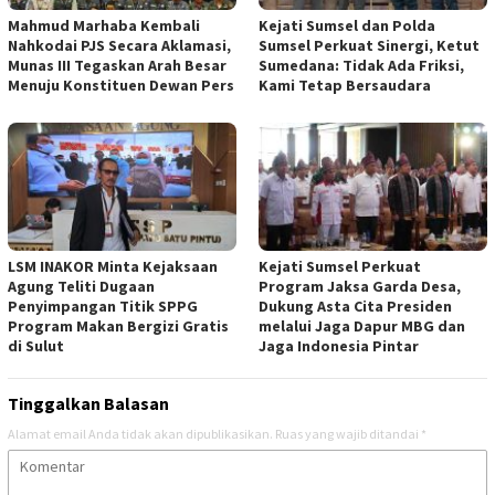
Mahmud Marhaba Kembali
Kejati Sumsel dan Polda
Nahkodai PJS Secara Aklamasi,
Sumsel Perkuat Sinergi, Ketut
Munas III Tegaskan Arah Besar
Sumedana: Tidak Ada Friksi,
Menuju Konstituen Dewan Pers
Kami Tetap Bersaudara
LSM INAKOR Minta Kejaksaan
Kejati Sumsel Perkuat
Agung Teliti Dugaan
Program Jaksa Garda Desa,
Penyimpangan Titik SPPG
Dukung Asta Cita Presiden
Program Makan Bergizi Gratis
melalui Jaga Dapur MBG dan
di Sulut
Jaga Indonesia Pintar
Tinggalkan Balasan
Alamat email Anda tidak akan dipublikasikan.
Ruas yang wajib ditandai
*