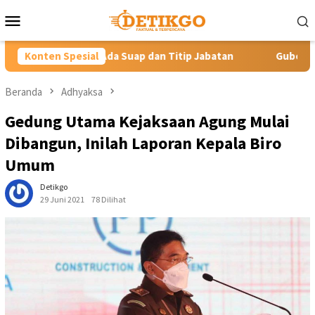
Loncat
Menu
ke
Mobile
konten
uap dan Titip Jabatan
Konten Spesial
Gubernur YSK Rotasi Tiga Pejabat 
Beranda
Adhyaksa
Gedung Utama Kejaksaan Agung Mulai
Dibangun, Inilah Laporan Kepala Biro
Umum
Detikgo
29 Juni 2021
78 Dilihat