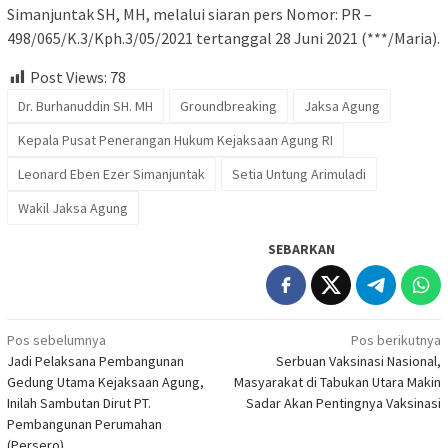
Simanjuntak SH, MH, melalui siaran pers Nomor: PR –
498/065/K.3/Kph.3/05/2021 tertanggal 28 Juni 2021 (***/Maria).
Post Views:
78
Dr. Burhanuddin SH. MH
Groundbreaking
Jaksa Agung
Kepala Pusat Penerangan Hukum Kejaksaan Agung RI
Leonard Eben Ezer Simanjuntak
Setia Untung Arimuladi
Wakil Jaksa Agung
SEBARKAN
Navigasi
Pos sebelumnya
Pos berikutnya
Jadi Pelaksana Pembangunan
Serbuan Vaksinasi Nasional,
pos
Gedung Utama Kejaksaan Agung,
Masyarakat di Tabukan Utara Makin
Inilah Sambutan Dirut PT.
Sadar Akan Pentingnya Vaksinasi
Pembangunan Perumahan
(Persero)