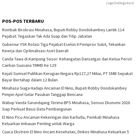
Logo Detikgo kecil
POS-POS TERBARU
Rombak Birokrasi Minahasa, Bupati Robby Dondokambey Lantik 114
Pejabat: Tegaskan Tak Ada Suap dan Titip Jabatan
Gubernur YSK Rotasi Tiga Pejabat Eselon II Pemprov Sulut, Tekankan
Kinerja dan Optimalisasi Aset Daerah
Canda Tawa di Kampung Sesor: Kehangatan Dansatgas dan Ketua Persit
Cairkan Suasana TMMD Ke 129
Kejati Sumsel Pulihkan Kerugian Negara Rp127,27 Miliar, PT SMB Sepakat
Bayar Bertahap dalam 12 Bulan
Minahasa Siaga Hadapi Ancaman El Nino, Bupati Robby Dondokambey
Pimpin Apel Gelar Pasukan Tanggap Bencana
Wabup Vanda Sarundajang Terima BPS Minahasa, Sensus Ekonomi 2026
Siap Perkuat Basis Data Pembangunan
El Nino Picu Ancaman Kekeringan dan Karhutla, Pemkab Minahasa
Keluarkan Imbauan Penting untuk Warga
Cuaca Ekstrem El Nino Ancam Kesehatan, Dinkes Minahasa Keluarkan 5