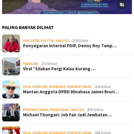
PALING BANYAK DILIHAT
PARLEMEN
,
POLITIK
,
SANGIHE
2730 Dilihat
Penyegaran Internal PDIP, Denny Roy Tamp…
HEADLINE
2713 Dilihat
Viral “Silakan Pergi Kalau Kurang …
DESA
,
HEADLINE
,
MINAHASA
,
PEMERINTAHAN
2124 Dilihat
Mantan Anggota DPRD Minahasa James Bruri…
PEMERINTAHAN
,
PENDIDIKAN
,
SANGIHE
2078 Dilihat
Michael Thungari: Job Fair Jadi Jembatan…
DESA
,
HEADLINE
,
MINAHASA
,
PEMERINTAHAN
1898 Dilihat