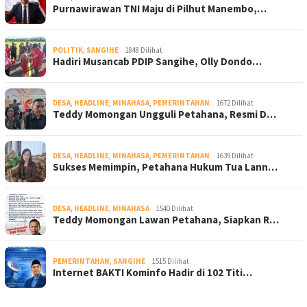
Purnawirawan TNI Maju di Pilhut Manembo,…
POLITIK
,
SANGIHE
1848 Dilihat
Hadiri Musancab PDIP Sangihe, Olly Dondo…
DESA
,
HEADLINE
,
MINAHASA
,
PEMERINTAHAN
1672 Dilihat
Teddy Momongan Ungguli Petahana, Resmi D…
DESA
,
HEADLINE
,
MINAHASA
,
PEMERINTAHAN
1639 Dilihat
Sukses Memimpin, Petahana Hukum Tua Lann…
DESA
,
HEADLINE
,
MINAHASA
1540 Dilihat
Teddy Momongan Lawan Petahana, Siapkan R…
PEMERINTAHAN
,
SANGIHE
1515 Dilihat
Internet BAKTI Kominfo Hadir di 102 Titi…