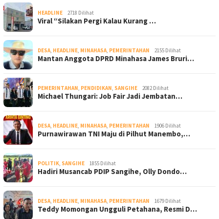
HEADLINE
2718 Dilihat
Viral “Silakan Pergi Kalau Kurang …
DESA
,
HEADLINE
,
MINAHASA
,
PEMERINTAHAN
2155 Dilihat
Mantan Anggota DPRD Minahasa James Bruri…
PEMERINTAHAN
,
PENDIDIKAN
,
SANGIHE
2082 Dilihat
Michael Thungari: Job Fair Jadi Jembatan…
DESA
,
HEADLINE
,
MINAHASA
,
PEMERINTAHAN
1906 Dilihat
Purnawirawan TNI Maju di Pilhut Manembo,…
POLITIK
,
SANGIHE
1855 Dilihat
Hadiri Musancab PDIP Sangihe, Olly Dondo…
DESA
,
HEADLINE
,
MINAHASA
,
PEMERINTAHAN
1679 Dilihat
Teddy Momongan Ungguli Petahana, Resmi D…