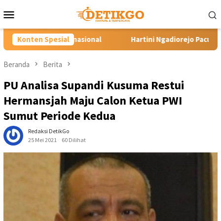
Loncat
Menu
ke
Mobile
konten
nal
Konten Spesial
Hartini Ngadiorejo Pacu Transformasi SMKN 1 Langow
Beranda
Berita
PU Analisa Supandi Kusuma Restui
Hermansjah Maju Calon Ketua PWI
Sumut Periode Kedua
Redaksi DetikGo
25 Mei 2021
60 Dilihat