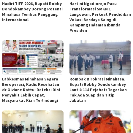
Hadiri TIFF 2026, Bupati Robby
Hartini Ngadiorejo Pacu
Dondokambey Dorong Potensi
Transformasi SMKN 1
Minahasa Tembus Panggung
Langowan, Perkuat Pendidikan
Internasional
Vokasi Berdaya Saing di
Kampung Halaman Ibunda
Presiden
Labkesmas Minahasa Segera
Rombak Birokrasi Minahasa,
Beroperasi, Kadis Kesehatan
Bupati Robby Dondokambey
dr Olviane Rattu: Deteksi Dini
Lantik 114 Pejabat: Tegaskan
Penyakit Lebih Cepat,
Tak Ada Suap dan Titip
Masyarakat Kian Terlindungi
Jabatan