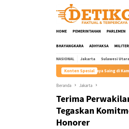
Loncat
ke
konten
HOME
PEMERINTAHAN
PARLEMEN
BHAYANGKARA
ADHYAKSA
MILITER
NASIONAL
Jakarta
Sulawesi Utar
didikan Vokasi Berdaya Saing di Kampung Halaman Ibunda Presid
Konten Spesial
Beranda
Jakarta
Terima Perwakila
Tegaskan Komitme
Honorer