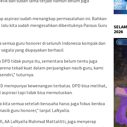
elik dan sudah lama terjadi namun belum juga
p aspirasi sudah menangkap permasalahan ini. Bahkan
21 lalu kita sudah mengesahkan dibentuknya Pansus Guru
SELAM
2026
a semua guru honorer di seluruh Indonesia kompak dan
r segala yang diupayakan berhasil.
n DPD tidak punya itu, sementara belum tentu juga
ena tekad kuat dalam perjuangkan nasib guru, kami
sendiri,” tuturnya.
PD mempunyai kewenangan terbatas. DPD bisa melihat,
spirasi tapi tidak bisa memutuskan.
a kita semua setelah berusaha harus juga fokus berdoa
asib guru honorer,” lanjut LaNyalla.
I, AA LaNyalla Mahmud Mattalitti, juga menyerap