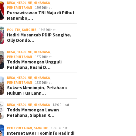
DESA
,
HEADLINE
,
MINAHASA
,
PEMERINTAHAN
1898 Dilihat
Purnawirawan TNI Maju di Pilhut
Manembo,…
POLITIK
,
SANGIHE
1848 Dilihat
Hadiri Musancab PDIP Sangihe,
Olly Dondo…
DESA
,
HEADLINE
,
MINAHASA
,
PEMERINTAHAN
1672 Dilihat
Teddy Momongan Ungguli
Petahana, Resmi D…
DESA
,
HEADLINE
,
MINAHASA
,
PEMERINTAHAN
1639 Dilihat
Sukses Memimpin, Petahana
Hukum Tua Lann…
DESA
,
HEADLINE
,
MINAHASA
1540 Dilihat
Teddy Momongan Lawan
Petahana, Siapkan R…
PEMERINTAHAN
,
SANGIHE
1516 Dilihat
Internet BAKTI Kominfo Hadir di