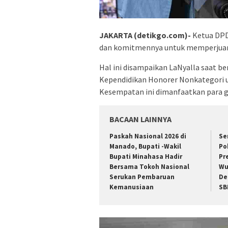
JAKARTA (detikgo.com)-
Ketua DPD
dan komitmennya untuk memperjuang
Hal ini disampaikan LaNyalla saat b
Kependidikan Honorer Nonkategori us
Kesempatan ini dimanfaatkan para g
BACAAN LAINNYA
Paskah Nasional 2026 di
Se
Manado, Bupati -Wakil
Po
Bupati Minahasa Hadir
Pr
Bersama Tokoh Nasional
Wu
Serukan Pembaruan
De
Kemanusiaan
SB