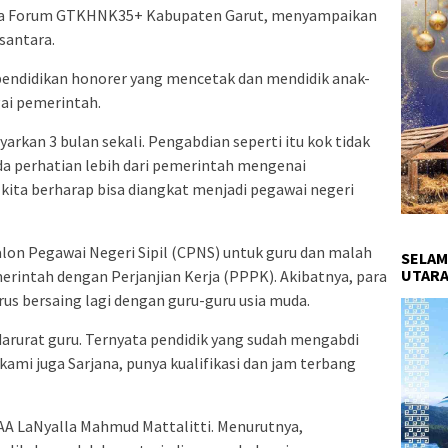
etua Forum GTKHNK35+ Kabupaten Garut, menyampaikan
usantara.
endidikan honorer yang mencetak dan mendidik anak-
gai pemerintah.
yarkan 3 bulan sekali. Pengabdian seperti itu kok tidak
ada perhatian lebih dari pemerintah mengenai
s kita berharap bisa diangkat menjadi pegawai negeri
alon Pegawai Negeri Sipil (CPNS) untuk guru dan malah
SELAM
UTARA
rintah dengan Perjanjian Kerja (PPPK). Akibatnya, para
arus bersaing lagi dengan guru-guru usia muda.
arurat guru. Ternyata pendidik yang sudah mengabdi
 kami juga Sarjana, punya kualifikasi dan jam terbang
 AA LaNyalla Mahmud Mattalitti. Menurutnya,