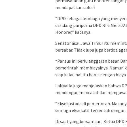
permasalahan guru honorer sangat p
mendapatkan solusi.
“DPD sebagai lembaga yang menyera
di sidang paripurna DPD RI 6 Mei 20
Honorer,” katanya.
Senator asal Jawa Timur itu memint
bersabar. Tidak lupa juga berdoa aga
“Pansus ini perlu anggaran besar. Da
pemerintah membiayainya. Namun kar
siap kalau hal itu harus dengan biaya 
LaNyalla juga menjelaskan bahwa D
mendengar, mencatat dan mengawal a
“Eksekusi ada di pemerintah. Makany
semoga eksekutif tersentuh dengan n
Di saat yang bersamaan, Ketua DPD R