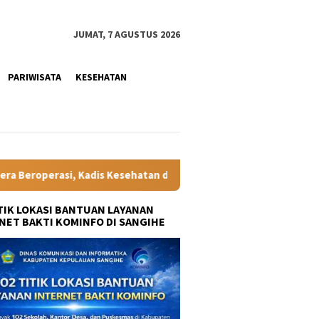
JUMAT, 7 AGUSTUS 2026
PARIWISATA
KESEHATAN
n dr Olviane Rattu: Deteksi Dini Penyakit Lebih Cepat, Masyarak
ITIK LOKASI BANTUAN LAYANAN
NET BAKTI KOMINFO DI SANGIHE