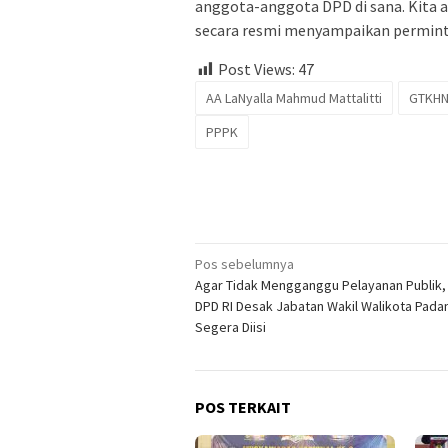
anggota-anggota DPD di sana. Kita 
secara resmi menyampaikan perminta
Post Views:
47
AA LaNyalla Mahmud Mattalitti
GTKHN
PPPK
Navigasi
Pos sebelumnya
Agar Tidak Mengganggu Pelayanan Publik,
pos
DPD RI Desak Jabatan Wakil Walikota Pada
Segera Diisi
POS TERKAIT