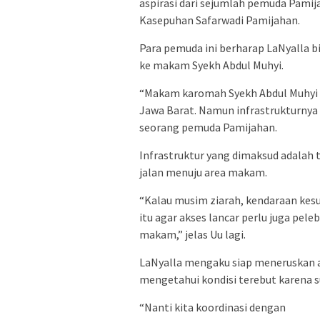
aspirasi dari sejumlah pemuda Pami
Kasepuhan Safarwadi Pamijahan.
Para pemuda ini berharap LaNyalla
ke makam Syekh Abdul Muhyi.
“Makam karomah Syekh Abdul Muhyi dit
Jawa Barat. Namun infrastrukturnya
seorang pemuda Pamijahan.
Infrastruktur yang dimaksud adalah
jalan menuju area makam.
“Kalau musim ziarah, kendaraan kesul
itu agar akses lancar perlu juga pele
makam,” jelas Uu lagi.
LaNyalla mengaku siap meneruskan as
mengetahui kondisi terebut karena s
“Nanti kita koordinasi dengan