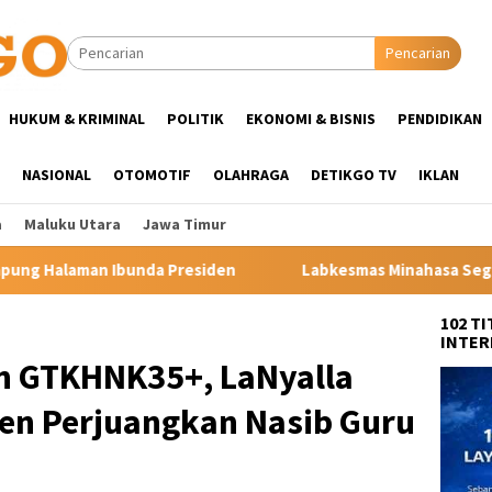
Pencarian
HUKUM & KRIMINAL
POLITIK
EKONOMI & BISNIS
PENDIDIKAN
NASIONAL
OTOMOTIF
OLAHRAGA
DETIKGO TV
IKLAN
a
Maluku Utara
Jawa Timur
en
Labkesmas Minahasa Segera Beroperasi, Kadis Kesehata
102 T
INTER
n GTKHNK35+, LaNyalla
n Perjuangkan Nasib Guru