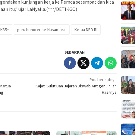
agendakan kunjungan kerja ke Pemda setempat dan kita
an itu,” ujar LaNyalla.(***/DETIKGO)
K35+
guru honorer se-Nusantara.
Ketua DPD RI
SEBARKAN
Pos berikutnya
 Ketua
Kajati Sulut Dan Jajaran Diswab Antigen, Inilah
ng
Hasilnya