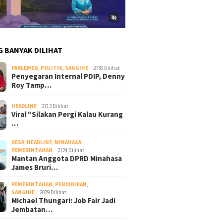
G BANYAK DILIHAT
PARLEMEN
,
POLITIK
,
SANGIHE
2730 Dilihat
Penyegaran Internal PDIP, Denny
Roy Tamp…
HEADLINE
2713 Dilihat
Viral “Silakan Pergi Kalau Kurang
…
DESA
,
HEADLINE
,
MINAHASA
,
PEMERINTAHAN
2124 Dilihat
Mantan Anggota DPRD Minahasa
James Bruri…
PEMERINTAHAN
,
PENDIDIKAN
,
SANGIHE
2079 Dilihat
Michael Thungari: Job Fair Jadi
Jembatan…