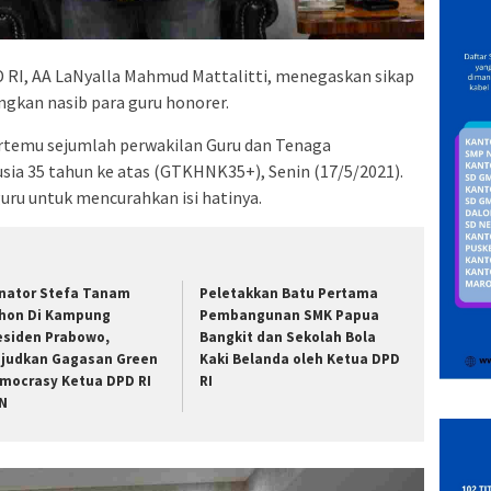
 RI, AA LaNyalla Mahmud Mattalitti, menegaskan sikap
kan nasib para guru honorer.
ertemu sejumlah perwakilan Guru dan Tenaga
ia 35 tahun ke atas (GTKHNK35+), Senin (17/5/2021).
uru untuk mencurahkan isi hatinya.
nator Stefa Tanam
Peletakkan Batu Pertama
hon Di Kampung
Pembangunan SMK Papua
esiden Prabowo,
Bangkit dan Sekolah Bola
judkan Gagasan Green
Kaki Belanda oleh Ketua DPD
mocrasy Ketua DPD RI
RI
N