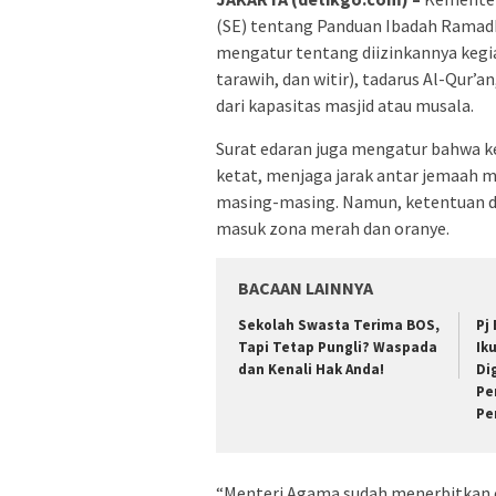
(SE) tentang Panduan Ibadah Ramadhan
mengatur tentang diizinkannya kegi
tarawih, dan witir), tadarus Al-Qur’
dari kapasitas masjid atau musala.
Surat edaran juga mengatur bahwa k
ketat, menjaga jarak antar jemaah 
masing-masing. Namun, ketentuan dal
masuk zona merah dan oranye.
BACAAN LAINNYA
Sekolah Swasta Terima BOS,
Pj
Tapi Tetap Pungli? Waspada
Ik
dan Kenali Hak Anda!
Di
Pe
Pe
“Menteri Agama sudah menerbitkan e