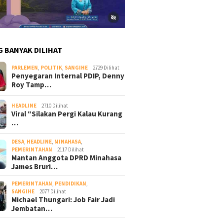
G BANYAK DILIHAT
PARLEMEN
,
POLITIK
,
SANGIHE
2729 Dilihat
Penyegaran Internal PDIP, Denny
Roy Tamp…
HEADLINE
2710 Dilihat
Viral “Silakan Pergi Kalau Kurang
…
DESA
,
HEADLINE
,
MINAHASA
,
PEMERINTAHAN
2117 Dilihat
Mantan Anggota DPRD Minahasa
James Bruri…
PEMERINTAHAN
,
PENDIDIKAN
,
SANGIHE
2077 Dilihat
Michael Thungari: Job Fair Jadi
Jembatan…