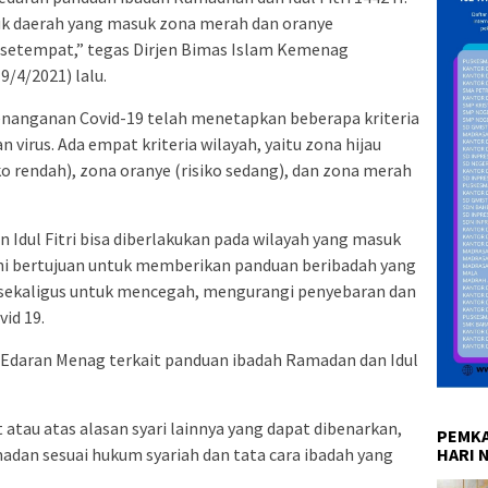
tuk daerah yang masuk zona merah dan oranye
 setempat,” tegas Dirjen Bimas Islam Kemenag
/4/2021) lalu.
nanganan Covid-19 telah menetapkan beberapa kriteria
 virus. Ada empat kriteria wilayah, yaitu zona hijau
ko rendah), zona oranye (risiko sedang), dan zona merah
Idul Fitri bisa diberlakukan pada wilayah yang masuk
 ini bertujuan untuk memberikan panduan beribadah yang
 sekaligus untuk mencegah, mengurangi penyebaran dan
id 19.
at Edaran Menag terkait panduan ibadah Ramadan dan Idul
t atau atas alasan syari lainnya yang dapat dibenarkan,
PEMKA
dan sesuai hukum syariah dan tata cara ibadah yang
HARI 