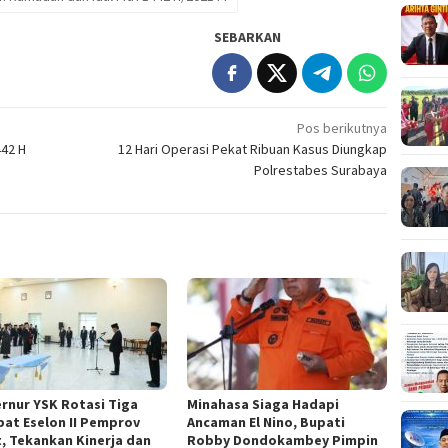
SEBARKAN
Pos berikutnya
442 H
12 Hari Operasi Pekat Ribuan Kasus Diungkap
Polrestabes Surabaya
rnur YSK Rotasi Tiga
Minahasa Siaga Hadapi
bat Eselon II Pemprov
Ancaman El Nino, Bupati
t, Tekankan Kinerja dan
Robby Dondokambey Pimpin