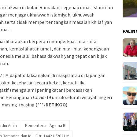
an dakwah di bulan Ramadan, segenap umat Islam dan
gar menjaga ukhuwwah islamiyah, ukhuwwah
ah serta tidak mempertentangkan masalah khilafiyah
umat.
PALIN
 diharapkan berperan memperkuat nilai-nilai
mah, kemaslahatan umat, dan nilai-nilai kebangsaan
onesia melalui bahasa dakwah yang tepat dan bijak
nnah.
2021 M dapat dilaksanakan di masjid atau di lapangan
ol kesehatan secara ketat, kecuali jika
atif (mengalami peningkatan) berdasarkan
 Penanganan Covid-19 untuk seluruh wilayah negeri
a masing-masing.(***/
DETIKGO
)
ddin Amin
Kementerian Agama RI
h Ramadan dan Idul Fitri 1442 H/2021 M