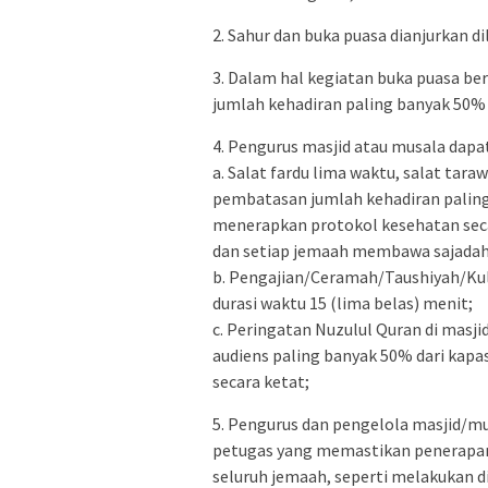
2. Sahur dan buka puasa dianjurkan 
3. Dalam hal kegiatan buka puasa b
jumlah kehadiran paling banyak 50%
4. Pengurus masjid atau musala dapa
a. Salat fardu lima waktu, salat tara
pembatasan jumlah kehadiran paling
menerapkan protokol kesehatan seca
dan setiap jemaah membawa sajadah
b. Pengajian/Ceramah/Taushiyah/Ku
durasi waktu 15 (lima belas) menit;
c. Peringatan Nuzulul Quran di mas
audiens paling banyak 50% dari kap
secara ketat;
5. Pengurus dan pengelola masjid/m
petugas yang memastikan penerapa
seluruh jemaah, seperti melakukan d