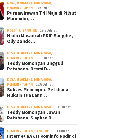
DESA
,
HEADLINE
,
MINAHASA
,
PEMERINTAHAN
1890 Dilihat
Purnawirawan TNI Maju di Pilhut
Manembo,…
POLITIK
,
SANGIHE
1847 Dilihat
Hadiri Musancab PDIP Sangihe,
Olly Dondo…
DESA
,
HEADLINE
,
MINAHASA
,
PEMERINTAHAN
1670 Dilihat
Teddy Momongan Ungguli
Petahana, Resmi D…
DESA
,
HEADLINE
,
MINAHASA
,
PEMERINTAHAN
1638 Dilihat
Sukses Memimpin, Petahana
Hukum Tua Lann…
DESA
,
HEADLINE
,
MINAHASA
1539 Dilihat
Teddy Momongan Lawan
Petahana, Siapkan R…
PEMERINTAHAN
,
SANGIHE
1511 Dilihat
Internet BAKTI Kominfo Hadir di