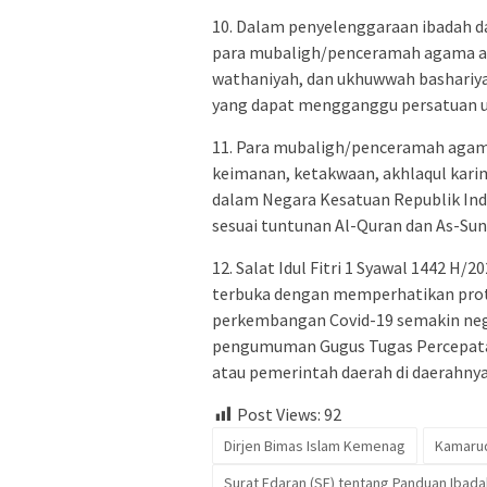
10. Dalam penyelenggaraan ibadah d
para mubaligh/penceramah agama a
wathaniyah, dan ukhuwwah bashariy
yang dapat mengganggu persatuan 
11. Para mubaligh/penceramah agama
keimanan, ketakwaan, akhlaqul kari
dalam Negara Kesatuan Republik Ind
sesuai tuntunan Al-Quran dan As-Su
12. Salat Idul Fitri 1 Syawal 1442 H/
terbuka dengan memperhatikan protok
perkembangan Covid-19 semakin neg
pengumuman Gugus Tugas Percepatan
atau pemerintah daerah di daerahny
Post Views:
92
Dirjen Bimas Islam Kemenag
Kamaru
Surat Edaran (SE) tentang Panduan Ibada