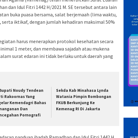
 dan Idul Fitri 1442 H/2021 M. SE tersebut antara lain
atan buka puasa bersama, salat berjemaah (lima waktu,
an, serta iktikaf, dengan jumlah kehadiran maksimal 50%
egiatan harus menerapkan protokol kesehatan secara
minimal 1 meter, dan membawa sajadah atau mukena
am surat edaran ini tidak berlaku untuk daerah yang
 Bupati Noudy Tendean
Sekda Kab Minahasa Lynda
uti Rakoornas Yang
Watania Pimpin Rombongan
gelar Kemendagri Bahas
FKUB Berkunjung Ke
nanganan Dan
Kemenag RI Di Jakarta
ncegahan Pornografi
daran panduan ibadah Ramadhan dan Idul Fitri 1442 H.