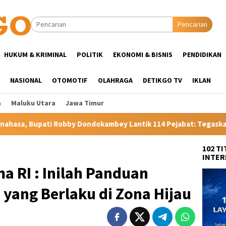
Pencarian
HUKUM & KRIMINAL
POLITIK
EKONOMI & BISNIS
PENDIDIKAN
NASIONAL
OTOMOTIF
OLAHRAGA
DETIKGO TV
IKLAN
a
Maluku Utara
Jawa Timur
dokambey Lantik 114 Pejabat: Tegaskan Tak Ada Suap dan Titip 
102 T
INTER
 RI : Inilah Panduan
yang Berlaku di Zona Hijau