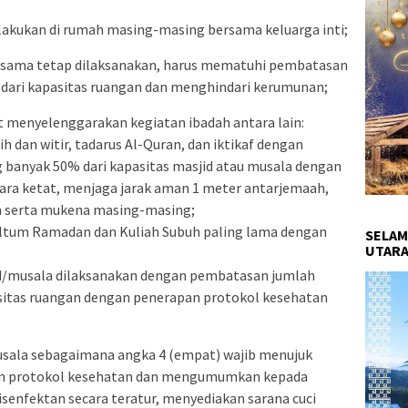
dilakukan di rumah masing-masing bersama keluarga inti;
ersama tetap dilaksanakan, harus mematuhi pembatasan
 dari kapasitas ruangan dan menghindari kerumunan;
t menyelenggarakan kegiatan ibadah antara lain:
wih dan witir, tadarus Al-Quran, dan iktikaf dengan
 banyak 50% dari kapasitas masjid atau musala dengan
ra ketat, menjaga jarak aman 1 meter antarjemaah,
 serta mukena masing-masing;
ltum Ramadan dan Kuliah Subuh paling lama dengan
SELAM
UTARA
jid/musala dilaksanakan dengan pembatasan jumlah
asitas ruangan dengan penerapan protokol kesehatan
usala sebagaimana angka 4 (empat) wajib menujuk
n protokol kesehatan dan mengumumkan kepada
isenfektan secara teratur, menyediakan sarana cuci