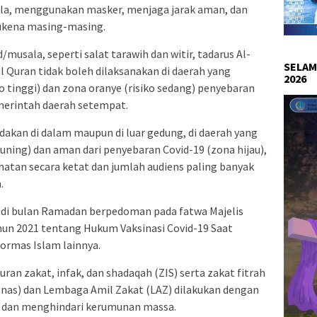
ala, menggunakan masker, menjaga jarak aman, dan
kena masing-masing.
musala, seperti salat tarawih dan witir, tadarus Al-
SELAM
l Quran tidak boleh dilaksanakan di daerah yang
2026
o tinggi) dan zona oranye (risiko sedang) penyebaran
merintah daerah setempat.
dakan di dalam maupun di luar gedung, di daerah yang
uning) dan aman dari penyebaran Covid-19 (zona hijau),
atan secara ketat dan jumlah audiens paling banyak
.
an di bulan Ramadan berpedoman pada fatwa Majelis
un 2021 tentang Hukum Vaksinasi Covid-19 Saat
 ormas Islam lainnya.
an zakat, infak, dan shadaqah (ZIS) serta zakat fitrah
znas) dan Lembaga Amil Zakat (LAZ) dilakukan dengan
 dan menghindari kerumunan massa.