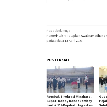
Navigasi
Pos sebelumnya
Pemerintah RI Tetapkan Awal Ramadhan 1
pos
pada Selasa 13 April 2021
POS TERKAIT
Rombak Birokrasi Minahasa,
Gube
Bupati Robby Dondokambey
Peja
Lantik 114 Pejabat: Tegaskan
Sulu