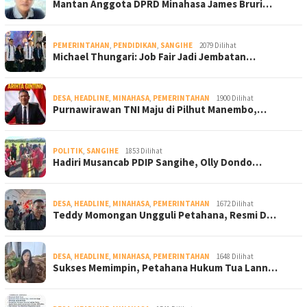
Mantan Anggota DPRD Minahasa James Bruri…
PEMERINTAHAN
,
PENDIDIKAN
,
SANGIHE
2079 Dilihat
Michael Thungari: Job Fair Jadi Jembatan…
DESA
,
HEADLINE
,
MINAHASA
,
PEMERINTAHAN
1900 Dilihat
Purnawirawan TNI Maju di Pilhut Manembo,…
POLITIK
,
SANGIHE
1853 Dilihat
Hadiri Musancab PDIP Sangihe, Olly Dondo…
DESA
,
HEADLINE
,
MINAHASA
,
PEMERINTAHAN
1672 Dilihat
Teddy Momongan Ungguli Petahana, Resmi D…
DESA
,
HEADLINE
,
MINAHASA
,
PEMERINTAHAN
1648 Dilihat
Sukses Memimpin, Petahana Hukum Tua Lann…