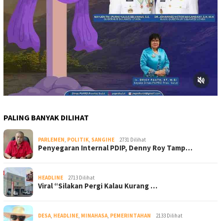
PALING BANYAK DILIHAT
PARLEMEN
,
POLITIK
,
SANGIHE
2731 Dilihat
Penyegaran Internal PDIP, Denny Roy Tamp…
HEADLINE
2713 Dilihat
Viral “Silakan Pergi Kalau Kurang …
DESA
,
HEADLINE
,
MINAHASA
,
PEMERINTAHAN
2133 Dilihat