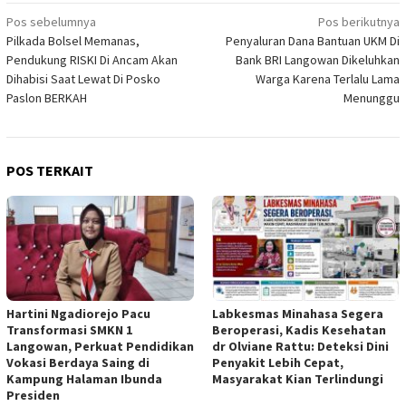
Navigasi
Pos sebelumnya
Pos berikutnya
Pilkada Bolsel Memanas,
Penyaluran Dana Bantuan UKM Di
pos
Pendukung RISKI Di Ancam Akan
Bank BRI Langowan Dikeluhkan
Dihabisi Saat Lewat Di Posko
Warga Karena Terlalu Lama
Paslon BERKAH
Menunggu
POS TERKAIT
Hartini Ngadiorejo Pacu
Labkesmas Minahasa Segera
Transformasi SMKN 1
Beroperasi, Kadis Kesehatan
Langowan, Perkuat Pendidikan
dr Olviane Rattu: Deteksi Dini
Vokasi Berdaya Saing di
Penyakit Lebih Cepat,
Kampung Halaman Ibunda
Masyarakat Kian Terlindungi
Presiden