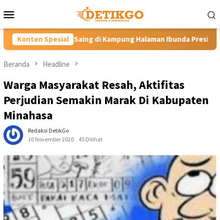
Loncat
Menu
ke
Mobile
konten
 di Kampung Halaman Ibunda Presiden
Konten Spesial
Labkesmas Minahasa
Beranda
Headline
Warga Masyarakat Resah, Aktifitas
Perjudian Semakin Marak Di Kabupaten
Minahasa
Redaksi DetikGo
10 November 2020
45 Dilihat