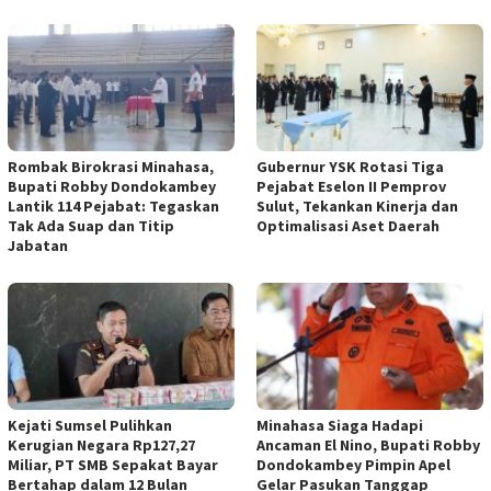
Rombak Birokrasi Minahasa,
Gubernur YSK Rotasi Tiga
Bupati Robby Dondokambey
Pejabat Eselon II Pemprov
Lantik 114 Pejabat: Tegaskan
Sulut, Tekankan Kinerja dan
Tak Ada Suap dan Titip
Optimalisasi Aset Daerah
Jabatan
Kejati Sumsel Pulihkan
Minahasa Siaga Hadapi
Kerugian Negara Rp127,27
Ancaman El Nino, Bupati Robby
Miliar, PT SMB Sepakat Bayar
Dondokambey Pimpin Apel
Bertahap dalam 12 Bulan
Gelar Pasukan Tanggap