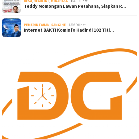
DESA
,
HEADLINE
,
MINAHASA
1541 Dilihat
Teddy Momongan Lawan Petahana, Siapkan R…
PEMERINTAHAN
,
SANGIHE
1516 Dilihat
Internet BAKTI Kominfo Hadir di 102 Titi…