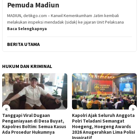
Pemuda Madiun
MADIUN, detikgo.com – Kanwil Kemenkumham Jatim kembali
melakukan inspeksi mendadak (sidak) ke jajaran Unit Pelaksana
Baca Selengkapnya
BERITA UTAMA
HUKUM DAN KRIMINAL
«
»
Tanggapi Viral Dugaan
Kapolri Ajak Seluruh Anggota
Penganiayaan di Desa Buyat,
Polri Teladani Semangat
Kapolres Boltim: Semua Kasus
Hoegeng, Hoegeng Awards
Ada Prosedur Hukumnya
2026 Anugerahkan Lima Polisi
Inspiratif