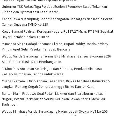
Gubernur YSK Rotasi Tiga Pejabat Eselon II Pemprov Sulut, Tekankan
Kinerja dan Optimalisasi Aset Daerah
Canda Tawa di Kampung Sesor: Kehangatan Dansatgas dan Ketua Persit
Cairkan Suasana TMMD Ke 129
Kejati Sumsel Pulihkan Kerugian Negara Rp127,27 Miliar, PT SMB Sepakat
Bayar Bertahap dalam 12 Bulan
Minahasa Siaga Hadapi Ancaman El Nino, Bupati Robby Dondokambey
Pimpin Apel Gelar Pasukan Tanggap Bencana
Wabup Vanda Sarundajang Terima BPS Minahasa, Sensus Ekonomi 2026
Siap Perkuat Basis Data Pembangunan
El Nino Picu Ancaman Kekeringan dan Karhutla, Pemkab Minahasa
Keluarkan Imbauan Penting untuk Warga
Cuaca Ekstrem El Nino Ancam Kesehatan, Dinkes Minahasa Keluarkan 5
Langkah Penting Cegah Dehidrasi hingga Risiko Kanker Kulit
Bantah Klaim Prabowo Soal Petani Makmur dan Bisa Liburan ke Luar
Negeri, Petani Perkebunan Seribu Keluhkan Sawah Kering Meski Air
Berlimpah
Wabup Minahasa Vanda Sarundajang Hadiri Ibadah Syukur HUT ke-206