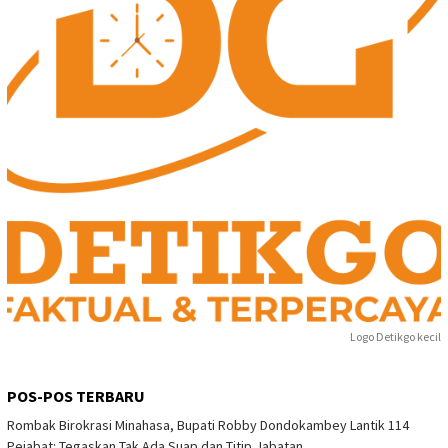
Logo Detikgo kecil
POS-POS TERBARU
Rombak Birokrasi Minahasa, Bupati Robby Dondokambey Lantik 114
Pejabat: Tegaskan Tak Ada Suap dan Titip Jabatan