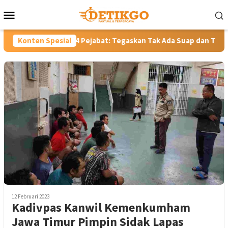
Loncat
Menu
ke
Mobile
konten
ik 114 Pejabat: Tegaskan Tak Ada Suap dan Titip Jabatan
Konten Spesial
12 Februari 2023
Kadivpas Kanwil Kemenkumham
Jawa Timur Pimpin Sidak Lapas