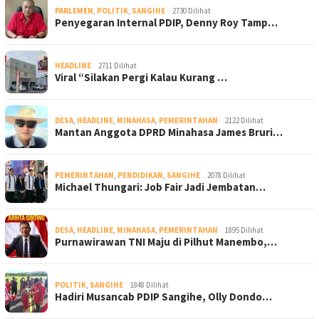
PARLEMEN
,
POLITIK
,
SANGIHE
2730 Dilihat
Penyegaran Internal PDIP, Denny Roy Tamp…
HEADLINE
2711 Dilihat
Viral “Silakan Pergi Kalau Kurang …
DESA
,
HEADLINE
,
MINAHASA
,
PEMERINTAHAN
2122 Dilihat
Mantan Anggota DPRD Minahasa James Bruri…
PEMERINTAHAN
,
PENDIDIKAN
,
SANGIHE
2078 Dilihat
Michael Thungari: Job Fair Jadi Jembatan…
DESA
,
HEADLINE
,
MINAHASA
,
PEMERINTAHAN
1895 Dilihat
Purnawirawan TNI Maju di Pilhut Manembo,…
POLITIK
,
SANGIHE
1848 Dilihat
Hadiri Musancab PDIP Sangihe, Olly Dondo…