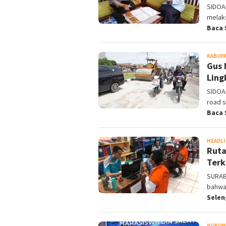
SIDOA
melak
Baca 
KABUPA
Gus 
Ling
SIDOA
road s
Baca 
HEADL
Ruta
Terk
SURAB
bahwa
Sele
HUKUM 