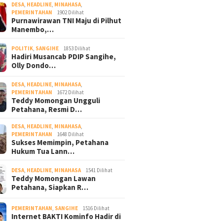
DESA
,
HEADLINE
,
MINAHASA
,
PEMERINTAHAN
1902 Dilihat
Purnawirawan TNI Maju di Pilhut
Manembo,…
POLITIK
,
SANGIHE
1853 Dilihat
Hadiri Musancab PDIP Sangihe,
Olly Dondo…
DESA
,
HEADLINE
,
MINAHASA
,
PEMERINTAHAN
1672 Dilihat
Teddy Momongan Ungguli
Petahana, Resmi D…
DESA
,
HEADLINE
,
MINAHASA
,
PEMERINTAHAN
1648 Dilihat
Sukses Memimpin, Petahana
Hukum Tua Lann…
DESA
,
HEADLINE
,
MINAHASA
1541 Dilihat
Teddy Momongan Lawan
Petahana, Siapkan R…
PEMERINTAHAN
,
SANGIHE
1516 Dilihat
Internet BAKTI Kominfo Hadir di