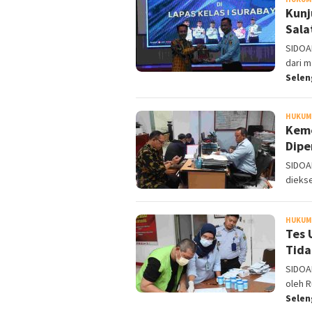
Kunj
Sala
SIDOA
dari m
Sele
HUKUM 
Keme
Dipe
SIDOAR
diekse
HUKUM 
Tes 
Tida
SIDOA
oleh 
Sele