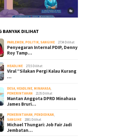
G BANYAK DILIHAT
PARLEMEN
,
POLITIK
,
SANGIHE
2734 Dilihat
Penyegaran Internal PDIP, Denny
Roy Tamp…
HEADLINE
2715 Dilihat
Viral “Silakan Pergi Kalau Kurang
…
DESA
,
HEADLINE
,
MINAHASA
,
PEMERINTAHAN
2135 Dilihat
Mantan Anggota DPRD Minahasa
James Bruri…
PEMERINTAHAN
,
PENDIDIKAN
,
SANGIHE
2081 Dilihat
Michael Thungari: Job Fair Jadi
Jembatan…