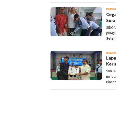
HUKUM 
Cega
Sura
SIDOA
pungli
Sele
HUKUM 
Lapa
Kerj
SIDOA
minat,
Binaa