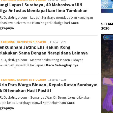
ungi Lapas I Surabaya, 40 Mahasiswa UIN
tiga Antusias Mendapatkan Ilmu Tambahan
RJO, detikgo.com – Lapas I Surabaya mendapatkan kunjungan
ahasiswa Universitas Islam Negeri Salatiga hari
Baca
SELAM
2026
ngkapnya
& KRIMINAL
,
KABUPATEN SIDOARJO
DetikGo
1 Februari 2023
nkumham Jatim: Eks Hakim Itong
rlakukan Sama Dengan Narapidana Lainnya
JO, detikgo.com – Mantan hakim Itong Isnaeni Hidayat
kusi oleh jaksa KPK ke Lapas I
Baca Selengkapnya
& KRIMINAL
,
KABUPATEN SIDOARJO
DetikGo
1 Februari 2023
Urin Para Warga Binaan, Kepala Rutan Surabaya:
k Ditemukan Hasil Positif
RJO, detikgo.com – Semangat War On Drugs terus dilakukan
Rutan kelas I Surabaya Kanwil Kemenkumham
Baca
ngkapnya