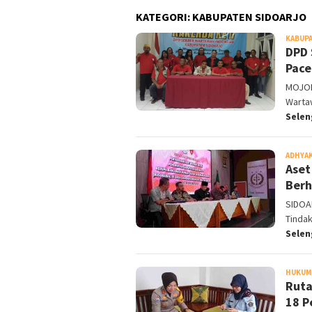
KATEGORI:
KABUPATEN SIDOARJO
KABUPA
DPD 
Pace
MOJOK
Warta
Sele
ADHYA
Aset
Berh
SIDOA
Tinda
Sele
HUKUM 
Ruta
18 P