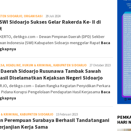
TEN SIDOARJO
,
ORGANISASI
DetikGo
29 Juli 2024
SWI Sidoarjo Sukses Gelar Rakerda Ke- II di
t
ERTO, detikgo.com – Dewan Pimpinan Daerah (DPD) Sekber
wan Indonesia (SWI) Kabupaten Sidoarjo menggelar Rapat
Baca
ngkapnya
KSA
,
HEADLINE
,
HUKUM & KRIMINAL
,
KABUPATEN SIDOARJO
DetikGo
27 Oktober 2023
 Daerah Sidoarjo Rusunawa Tambak Sawah
asil Diselamatkan Kejaksan Negeri Sidoarjo
RJO, detikgo.com – Dalam Rangka Kegiatan Penyidikan Perkara
k Pidana Korupsi Pengelolaan Pendapatan Hasil Kerjasama
Baca
ngkapnya
& KRIMINAL
,
KABUPATEN SIDOARJO
DetikGo
15 Februari 2023
PEMKA
n Perempuan Surabaya Berhasil Tandatangani
HARI 
erjanjian Kerja Sama