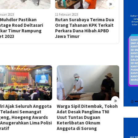
»
ruari 2023
11 Februari 2023
8 Februari 20
 Muhdlor Pastikan
Rutan Surabaya Terima Dua
Kunjungi
ntage Road Deltasari
Orang Tahanan KPK Terkait
40 Mahas
gkar Timur Rampung
Perkara Dana Hibah APBD
Antusias
et 2023
Jawa Timur
Tambah
»
lri Ajak Seluruh Anggota
Warga Sipil Ditembak, Tokoh
INAKO
i Teladani Semangat
Adat Desak Panglima TNI
Infras
eng, Hoegeng Awards
Usut Tuntas Dugaan
Kejati
 Anugerahkan Lima Polisi
Keterlibatan Oknum
Desak 
ratif
Anggota di Sorong
Kontra