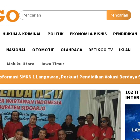
Pencarian
HUKUM & KRIMINAL
POLITIK
EKONOMI & BISNIS
PENDIDIKAN
NASIONAL
OTOMOTIF
OLAHRAGA
DETIKGO TV
IKLAN
a
Maluku Utara
Jawa Timur
Perkuat Pendidikan Vokasi Berdaya Saing di Kampung Halaman Ib
102 T
INTER