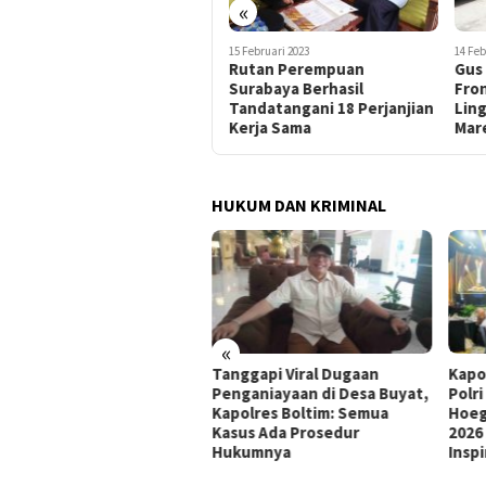
«
27 Oktober 2023
15 Februari 2023
14 Feb
Aset Daerah Sidoarjo
Rutan Perempuan
Gus
Rusunawa Tambak Sawah
Surabaya Berhasil
Fro
Berhasil Diselamatkan
Tandatangani 18 Perjanjian
Lin
Kejaksan Negeri Sidoarjo
Kerja Sama
Mar
HUKUM DAN KRIMINAL
«
ati Sumsel Pulihkan
Tanggapi Viral Dugaan
Kapo
ugian Negara Rp127,27
Penganiayaan di Desa Buyat,
Polr
iar, PT SMB Sepakat Bayar
Kapolres Boltim: Semua
Hoeg
tahap dalam 12 Bulan
Kasus Ada Prosedur
2026
Hukumnya
Inspi