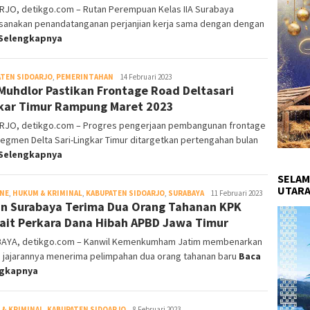
RJO, detikgo.com – Rutan Perempuan Kelas IIA Surabaya
sanakan penandatanganan perjanjian kerja sama dengan dengan
Selengkapnya
TEN SIDOARJO
,
PEMERINTAHAN
DetikGo
14 Februari 2023
Muhdlor Pastikan Frontage Road Deltasari
kar Timur Rampung Maret 2023
RJO, detikgo.com – Progres pengerjaan pembangunan frontage
egmen Delta Sari-Lingkar Timur ditargetkan pertengahan bulan
Selengkapnya
SELAM
UTARA
INE
,
HUKUM & KRIMINAL
,
KABUPATEN SIDOARJO
,
SURABAYA
DetikGo
11 Februari 2023
n Surabaya Terima Dua Orang Tahanan KPK
ait Perkara Dana Hibah APBD Jawa Timur
AYA, detikgo.com – Kanwil Kemenkumham Jatim membenarkan
 jajarannya menerima pelimpahan dua orang tahanan baru
Baca
ngkapnya
& KRIMINAL
,
KABUPATEN SIDOARJO
DetikGo
8 Februari 2023