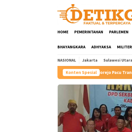
Loncat
ke
konten
HOME
PEMERINTAHAN
PARLEMEN
BHAYANGKARA
ADHYAKSA
MILITER
NASIONAL
Jakarta
Sulawesi Utar
Hartini Ngadiorejo Pacu Transformasi SMKN 1 Langowan, 
Konten Spesial