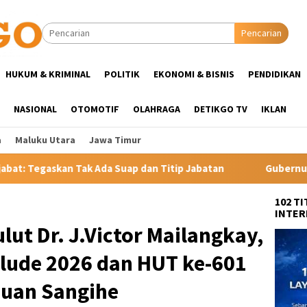
Pencarian
HUKUM & KRIMINAL
POLITIK
EKONOMI & BISNIS
PENDIDIKAN
NASIONAL
OTOMOTIF
OLAHRAGA
DETIKGO TV
IKLAN
a
Maluku Utara
Jawa Timur
n Titip Jabatan
Gubernur YSK Rotasi Tiga Pejabat Eselon
102 T
INTER
lut Dr. J.Victor Mailangkay,
ulude 2026 dan HUT ke-601
uan Sangihe