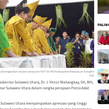
PALIN
ng dirangkaikan dalam perayaan HUT ke-601 Kabupaten Kepulauan Sangihe
(ist)
ernur Sulawesi Utara, Dr. J. Victor Mailangkay, SH, MH,
r Sulawesi Utara dalam rangka perayaan Pesta Adat
Sulawesi Utara menyampaikan apresiasi yang tinggi
uan Sangihe dan seluruh masyarakat atas konsistensi