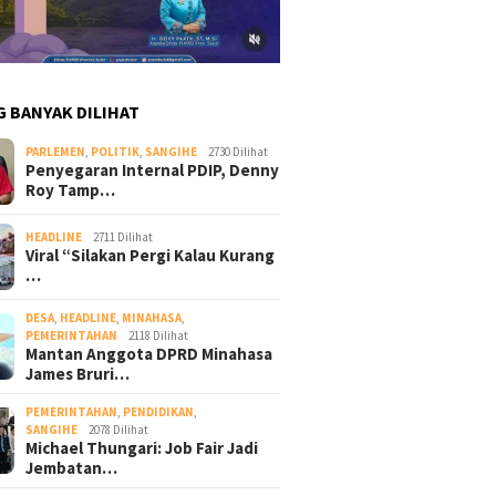
G BANYAK DILIHAT
PARLEMEN
,
POLITIK
,
SANGIHE
2730 Dilihat
Penyegaran Internal PDIP, Denny
Roy Tamp…
HEADLINE
2711 Dilihat
Viral “Silakan Pergi Kalau Kurang
…
DESA
,
HEADLINE
,
MINAHASA
,
PEMERINTAHAN
2118 Dilihat
Mantan Anggota DPRD Minahasa
James Bruri…
PEMERINTAHAN
,
PENDIDIKAN
,
SANGIHE
2078 Dilihat
Michael Thungari: Job Fair Jadi
Jembatan…