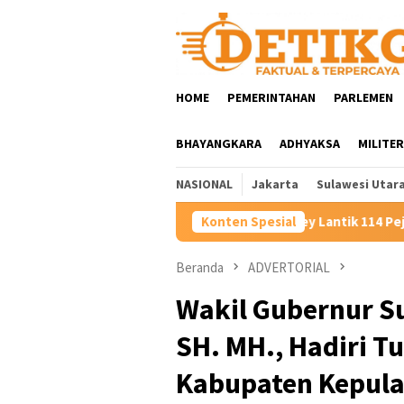
Loncat
ke
konten
HOME
PEMERINTAHAN
PARLEMEN
BHAYANGKARA
ADHYAKSA
MILITER
NASIONAL
Jakarta
Sulawesi Utar
obby Dondokambey Lantik 114 Pejabat: Tegaskan Tak Ada Suap da
Konten Spesial
Beranda
ADVERTORIAL
Wakil Gubernur Su
SH. MH., Hadiri T
Kabupaten Kepula