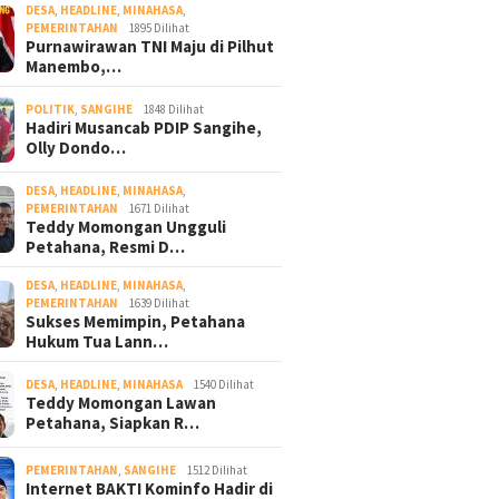
DESA
,
HEADLINE
,
MINAHASA
,
PEMERINTAHAN
1895 Dilihat
Purnawirawan TNI Maju di Pilhut
Manembo,…
POLITIK
,
SANGIHE
1848 Dilihat
Hadiri Musancab PDIP Sangihe,
Olly Dondo…
DESA
,
HEADLINE
,
MINAHASA
,
PEMERINTAHAN
1671 Dilihat
Teddy Momongan Ungguli
Petahana, Resmi D…
DESA
,
HEADLINE
,
MINAHASA
,
PEMERINTAHAN
1639 Dilihat
Sukses Memimpin, Petahana
Hukum Tua Lann…
DESA
,
HEADLINE
,
MINAHASA
1540 Dilihat
Teddy Momongan Lawan
Petahana, Siapkan R…
PEMERINTAHAN
,
SANGIHE
1512 Dilihat
Internet BAKTI Kominfo Hadir di