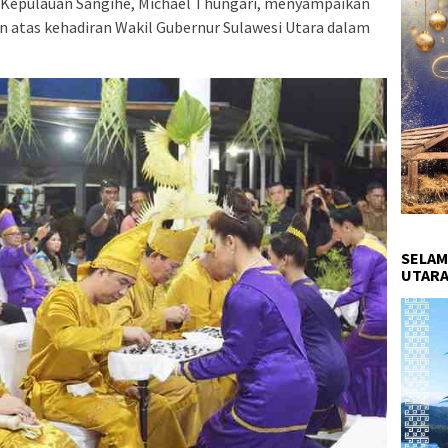
 Kepulauan Sangihe, Michael Thungari, menyampaikan
n atas kehadiran Wakil Gubernur Sulawesi Utara dalam
SELAM
UTARA