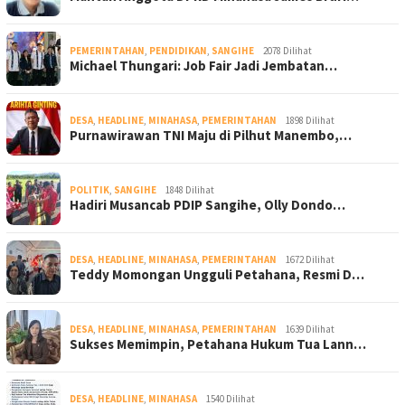
PEMERINTAHAN
,
PENDIDIKAN
,
SANGIHE
2078 Dilihat
Michael Thungari: Job Fair Jadi Jembatan…
DESA
,
HEADLINE
,
MINAHASA
,
PEMERINTAHAN
1898 Dilihat
Purnawirawan TNI Maju di Pilhut Manembo,…
POLITIK
,
SANGIHE
1848 Dilihat
Hadiri Musancab PDIP Sangihe, Olly Dondo…
DESA
,
HEADLINE
,
MINAHASA
,
PEMERINTAHAN
1672 Dilihat
Teddy Momongan Ungguli Petahana, Resmi D…
DESA
,
HEADLINE
,
MINAHASA
,
PEMERINTAHAN
1639 Dilihat
Sukses Memimpin, Petahana Hukum Tua Lann…
DESA
,
HEADLINE
,
MINAHASA
1540 Dilihat