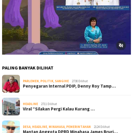
PALING BANYAK DILIHAT
PARLEMEN
,
POLITIK
,
SANGIHE
2730 Dilihat
Penyegaran Internal PDIP, Denny Roy Tamp…
HEADLINE
2711 Dilihat
Viral “Silakan Pergi Kalau Kurang …
DESA
,
HEADLINE
,
MINAHASA
,
PEMERINTAHAN
2124 Dilihat
Mantan Anggota DPRD Minahasa James Bruri…