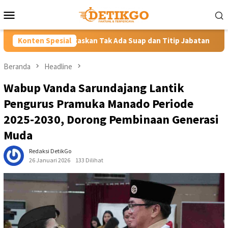
Loncat
Menu
ke
Mobile
konten
skan Tak Ada Suap dan Titip Jabatan
Konten Spesial
Gubernur YSK Rotasi
Beranda
Headline
Wabup Vanda Sarundajang Lantik
Pengurus Pramuka Manado Periode
2025-2030, Dorong Pembinaan Generasi
Muda
Redaksi DetikGo
26 Januari 2026
133 Dilihat