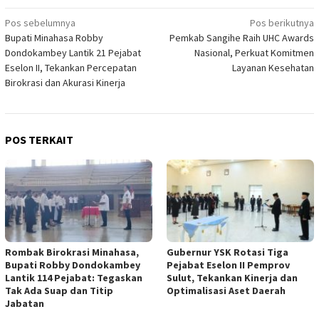
Navigasi
Pos sebelumnya
Pos berikutnya
Bupati Minahasa Robby
Pemkab Sangihe Raih UHC Awards
pos
Dondokambey Lantik 21 Pejabat
Nasional, Perkuat Komitmen
Eselon II, Tekankan Percepatan
Layanan Kesehatan
Birokrasi dan Akurasi Kinerja
POS TERKAIT
Rombak Birokrasi Minahasa,
Gubernur YSK Rotasi Tiga
Bupati Robby Dondokambey
Pejabat Eselon II Pemprov
Lantik 114 Pejabat: Tegaskan
Sulut, Tekankan Kinerja dan
Tak Ada Suap dan Titip
Optimalisasi Aset Daerah
Jabatan