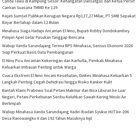
Canda Tawa di Kampung Sesor: Kehangatan Dansatgas dan Ketua Persit
Cairkan Suasana TMMD Ke 129
Kejati Sumsel Pulihkan Kerugian Negara Rp127,27 Miliar, PT SMB Sepakat
Bayar Bertahap dalam 12 Bulan
Minahasa Siaga Hadapi Ancaman El Nino, Bupati Robby Dondokambey
Pimpin Apel Gelar Pasukan Tanggap Bencana
Wabup Vanda Sarundajang Terima BPS Minahasa, Sensus Ekonomi 2026
Siap Perkuat Basis Data Pembangunan
El Nino Picu Ancaman Kekeringan dan Karhutla, Pemkab Minahasa
Keluarkan Imbauan Penting untuk Warga
Cuaca Ekstrem El Nino Ancam Kesehatan, Dinkes Minahasa Keluarkan 5
Langkah Penting Cegah Dehidrasi hingga Risiko Kanker Kulit
Bantah Klaim Prabowo Soal Petani Makmur dan Bisa Liburan ke Luar
Negeri, Petani Perkebunan Seribu Keluhkan Sawah Kering Meski Air
Berlimpah
Wabup Minahasa Vanda Sarundajang Hadiri Ibadah Syukur HUT ke-206
Desa Ranowangko II dan 192 Tahun Masuknya Injil