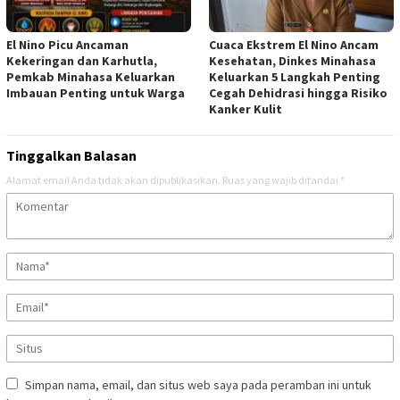
El Nino Picu Ancaman
Cuaca Ekstrem El Nino Ancam
Kekeringan dan Karhutla,
Kesehatan, Dinkes Minahasa
Pemkab Minahasa Keluarkan
Keluarkan 5 Langkah Penting
Imbauan Penting untuk Warga
Cegah Dehidrasi hingga Risiko
Kanker Kulit
Tinggalkan Balasan
Alamat email Anda tidak akan dipublikasikan.
Ruas yang wajib ditandai
*
Simpan nama, email, dan situs web saya pada peramban ini untuk