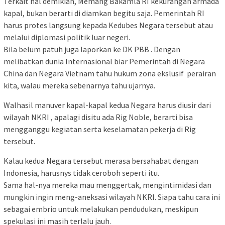
Terkait hal demikian, Memang Bakamla RI kekurangan armada
kapal, bukan berarti di diamkan begitu saja. Pemerintah RI
harus protes langsung kepada Kedubes Negara tersebut atau
melalui diplomasi politik luar negeri.
Bila belum patuh juga laporkan ke DK PBB . Dengan
melibatkan dunia Internasional biar Pemerintah di Negara
China dan Negara Vietnam tahu hukum zona ekslusif perairan
kita, walau mereka sebenarnya tahu ujarnya.
Walhasil manuver kapal-kapal kedua Negara harus diusir dari
wilayah NKRI , apalagi disitu ada Rig Noble, berarti bisa
mengganggu kegiatan serta keselamatan pekerja di Rig
tersebut.
Kalau kedua Negara tersebut merasa bersahabat dengan
Indonesia, harusnys tidak ceroboh seperti itu.
Sama hal-nya mereka mau menggertak, mengintimidasi dan
mungkin ingin meng-aneksasi wilayah NKRI. Siapa tahu cara ini
sebagai embrio untuk melakukan pendudukan, meskipun
spekulasi ini masih terlalu jauh.