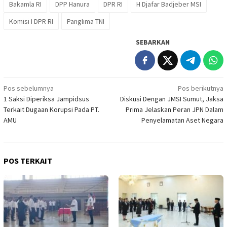
Bakamla RI
DPP Hanura
DPR RI
H Djafar Badjeber MSI
Komisi I DPR RI
Panglima TNI
SEBARKAN
Navigasi
Pos sebelumnya
Pos berikutnya
1 Saksi Diperiksa Jampidsus
Diskusi Dengan JMSI Sumut, Jaksa
pos
Terkait Dugaan Korupsi Pada PT.
Prima Jelaskan Peran JPN Dalam
AMU
Penyelamatan Aset Negara
POS TERKAIT