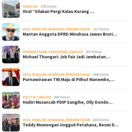
HEADLINE
2710 Dilihat
Viral “Silakan Pergi Kalau Kurang …
DESA
,
HEADLINE
,
MINAHASA
,
PEMERINTAHAN
2117 Dilihat
Mantan Anggota DPRD Minahasa James Bruri…
PEMERINTAHAN
,
PENDIDIKAN
,
SANGIHE
2077 Dilihat
Michael Thungari: Job Fair Jadi Jembatan…
DESA
,
HEADLINE
,
MINAHASA
,
PEMERINTAHAN
1890 Dilihat
Purnawirawan TNI Maju di Pilhut Manembo,…
POLITIK
,
SANGIHE
1847 Dilihat
Hadiri Musancab PDIP Sangihe, Olly Dondo…
DESA
,
HEADLINE
,
MINAHASA
,
PEMERINTAHAN
1670 Dilihat
Teddy Momongan Ungguli Petahana, Resmi D…