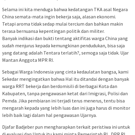
Selama ini kita menduga bahwa kedatangan TKA asal Negara
China semata-mata ingin bekerja saja, alasan ekonomi.
Tetapi aroma tidak sedap mulai tercium dan bahkan makin
terasa bernuansa kepentingan politik dan militer.
Banyak indikasi dan bukti tentang aktifitas warga China yang
sudah menjurus kepada kemungkinan pendudukan, bisa saja
yang datang adalah Tentara terlatih?, semoga saja tidak. Ujar
Mantan Anggota MPR RI.
Sebagai Warga Indonesia yang cinta kedaulatan bangsa, kami
Sekedar mengingatkan bahwa Hal itu ditandai dengan banyak
warga RRT bekerja dan berdomisili di berbagai Kota dan
Kabupaten, tanpa pengawasan ketat dari Imigrasi, Polisi dan
Pemda. Jika pembiaran ini terjadi terus menerus, tentu bisa
mengarah kepada yang lebih luas dan ini juga harus di monitor
lebih baik lagi dalam hal pengawasan Ujarnya.
Djafar Badjeber pun mengharapkan terkait peristiwa ini untuk
di evaluasi dan Untuk itu kami minta Pemerintah RI, DPR RI