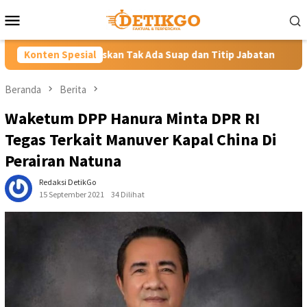
Loncat
Menu
ke
Mobile
konten
ak Ada Suap dan Titip Jabatan
Konten Spesial
Gubernur YSK Rotasi Tiga 
Beranda
Berita
Waketum DPP Hanura Minta DPR RI
Tegas Terkait Manuver Kapal China Di
Perairan Natuna
Redaksi DetikGo
15 September 2021
34 Dilihat