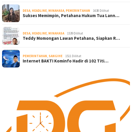
DESA
,
HEADLINE
,
MINAHASA
,
PEMERINTAHAN
1638 Dilihat
Sukses Memimpin, Petahana Hukum Tua Lann…
DESA
,
HEADLINE
,
MINAHASA
1539 Dilihat
Teddy Momongan Lawan Petahana, Siapkan R…
PEMERINTAHAN
,
SANGIHE
1511 Dilihat
Internet BAKTI Kominfo Hadir di 102 Titi…