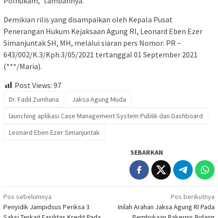
Polhukam,” tambahnya.
Demikian rilis yang disampaikan oleh Kepala Pusat
Penerangan Hukum Kejaksaan Agung RI, Leonard Eben Ezer
Simanjuntak SH, MH, melalui siaran pers Nomor: PR –
643/002/K.3/Kph.3/05/2021 tertanggal 01 September 2021
(***/Maria).
Post Views:
97
Dr. Fadil Zumhana
Jaksa Agung Muda
launching aplikasi Case Management System Publik dan Dashboard
Leonard Eben Ezer Simanjuntak
SEBARKAN
Navigasi
Pos sebelumnya
Pos berikutnya
Penyidik Jampidsus Periksa 3
Inilah Arahan Jaksa Agung RI Pada
pos
Saksi Terkait Fasilitas Kredit Pada
Pembukaan Rakernis Bidang