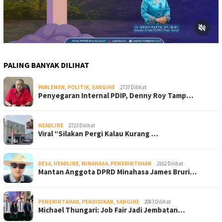
PALING BANYAK DILIHAT
PARLEMEN
,
POLITIK
,
SANGIHE
2737 Dilihat
Penyegaran Internal PDIP, Denny Roy Tamp…
HEADLINE
2723 Dilihat
Viral “Silakan Pergi Kalau Kurang …
DESA
,
HEADLINE
,
MINAHASA
,
PEMERINTAHAN
2162 Dilihat
Mantan Anggota DPRD Minahasa James Bruri…
PEMERINTAHAN
,
PENDIDIKAN
,
SANGIHE
2083 Dilihat
Michael Thungari: Job Fair Jadi Jembatan…