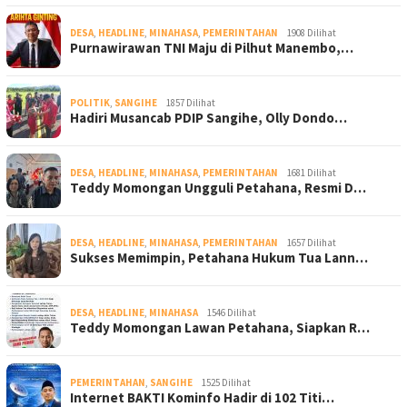
DESA
,
HEADLINE
,
MINAHASA
,
PEMERINTAHAN
1908 Dilihat
Purnawirawan TNI Maju di Pilhut Manembo,…
POLITIK
,
SANGIHE
1857 Dilihat
Hadiri Musancab PDIP Sangihe, Olly Dondo…
DESA
,
HEADLINE
,
MINAHASA
,
PEMERINTAHAN
1681 Dilihat
Teddy Momongan Ungguli Petahana, Resmi D…
DESA
,
HEADLINE
,
MINAHASA
,
PEMERINTAHAN
1657 Dilihat
Sukses Memimpin, Petahana Hukum Tua Lann…
DESA
,
HEADLINE
,
MINAHASA
1546 Dilihat
Teddy Momongan Lawan Petahana, Siapkan R…
PEMERINTAHAN
,
SANGIHE
1525 Dilihat
Internet BAKTI Kominfo Hadir di 102 Titi…