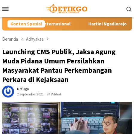
Loncat
Menu
ke
Mobile
konten
nasional
Konten Spesial
Hartini Ngadiorejo Pacu Transformasi SMKN 1 L
Beranda
Adhyaksa
Launching CMS Publik, Jaksa Agung
Muda Pidana Umum Persilahkan
Masyarakat Pantau Perkembangan
Perkara di Kejaksaan
Detikgo
2 September 2021
97 Dilihat