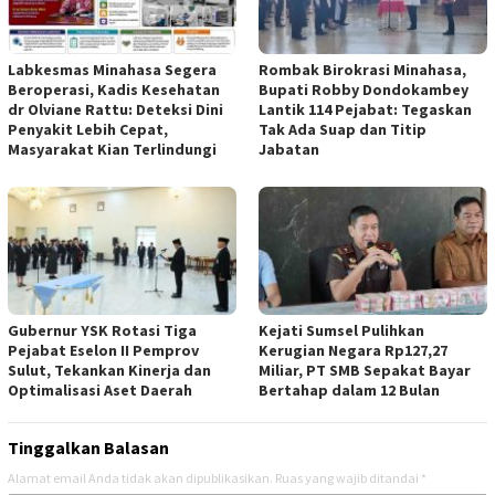
Labkesmas Minahasa Segera
Rombak Birokrasi Minahasa,
Beroperasi, Kadis Kesehatan
Bupati Robby Dondokambey
dr Olviane Rattu: Deteksi Dini
Lantik 114 Pejabat: Tegaskan
Penyakit Lebih Cepat,
Tak Ada Suap dan Titip
Masyarakat Kian Terlindungi
Jabatan
Gubernur YSK Rotasi Tiga
Kejati Sumsel Pulihkan
Pejabat Eselon II Pemprov
Kerugian Negara Rp127,27
Sulut, Tekankan Kinerja dan
Miliar, PT SMB Sepakat Bayar
Optimalisasi Aset Daerah
Bertahap dalam 12 Bulan
Tinggalkan Balasan
Alamat email Anda tidak akan dipublikasikan.
Ruas yang wajib ditandai
*