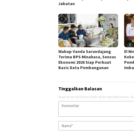
Jabatan
Wabup Vanda Sarundajang
El N
Terima BPS Minahasa, Sensus
Keke
Ekonomi 2026 Siap Perkuat
Pemk
Basis Data Pembangunan
Imba
Tinggalkan Balasan
Alamat email Anda tidak akan dipublikasikan.
Ru