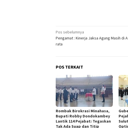
Navigasi
Pos sebelumnya
Pengamat : Kinerja Jaksa Agung Masih di A
pos
rata
POS TERKAIT
Rombak Birokrasi Minahasa,
Gube
Bupati Robby Dondokambey
Peja
Lantik 114 Pejabat: Tegaskan
Sulu
Tak Ada Suap dan Titip
Opti