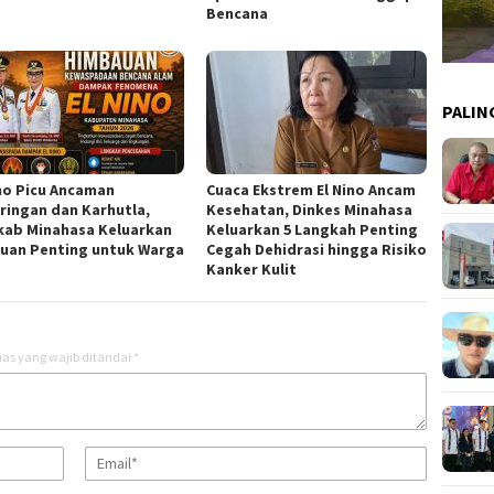
Bencana
PALIN
ino Picu Ancaman
Cuaca Ekstrem El Nino Ancam
ringan dan Karhutla,
Kesehatan, Dinkes Minahasa
ab Minahasa Keluarkan
Keluarkan 5 Langkah Penting
uan Penting untuk Warga
Cegah Dehidrasi hingga Risiko
Kanker Kulit
as yang wajib ditandai
*