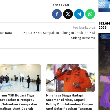
SEBARKAN
SELAM
2026
Pos berikutnya
tas Rata-
Ketua DPD RI Sampaikan Dukungan Untuk PPHN Di
Sidang Bersama
rnur YSK Rotasi Tiga
Minahasa Siaga Hadapi
bat Eselon II Pemprov
Ancaman El Nino, Bupati
t, Tekankan Kinerja dan
Robby Dondokambey Pimpin
malisasi Aset Daerah
Apel Gelar Pasukan Tanggap