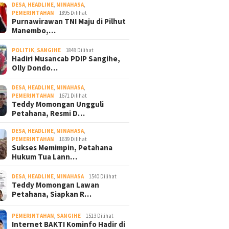
DESA
,
HEADLINE
,
MINAHASA
,
PEMERINTAHAN
1895 Dilihat
Purnawirawan TNI Maju di Pilhut
Manembo,…
POLITIK
,
SANGIHE
1848 Dilihat
Hadiri Musancab PDIP Sangihe,
Olly Dondo…
DESA
,
HEADLINE
,
MINAHASA
,
PEMERINTAHAN
1671 Dilihat
Teddy Momongan Ungguli
Petahana, Resmi D…
DESA
,
HEADLINE
,
MINAHASA
,
PEMERINTAHAN
1639 Dilihat
Sukses Memimpin, Petahana
Hukum Tua Lann…
DESA
,
HEADLINE
,
MINAHASA
1540 Dilihat
Teddy Momongan Lawan
Petahana, Siapkan R…
PEMERINTAHAN
,
SANGIHE
1513 Dilihat
Internet BAKTI Kominfo Hadir di