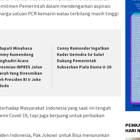
 komitmen Pemerintah dalam mendengarkan aspirasi
harga satuan PCR kemarin walau terbilang masih tinggi
 Bupati Minahasa
Conny Rumondor Ingatkan
mmy Kumendong
Kader Gerindra Se Sulut
nghadiri Acara
Dukung Pemerintah
resmian INPRES Jalan
Sukseskan Piala Dunia U-20
erah Yang Diresmikan
eh Presiden RI Ir Joko
dodo
terhadap Masyarakat Indonesia yang saat ini tengah
mi Covid-19, tapi juga berjuang untuk perbaikan
PEMKA
HARI 
siden Indonesia, Pak Jokowi untuk Bisa menurunkan