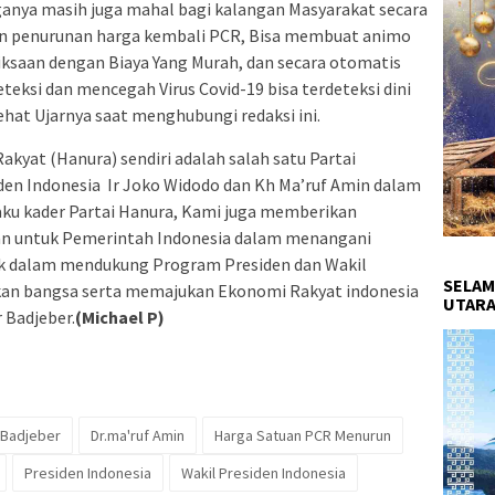
anya masih juga mahal bagi kalangan Masyarakat secara
an penurunan harga kembali PCR, Bisa membuat animo
saan dengan Biaya Yang Murah, dan secara otomatis
si dan mencegah Virus Covid-19 bisa terdeteksi dini
ehat Ujarnya saat menghubungi redaksi ini.
Rakyat (Hanura) sendiri adalah salah satu Partai
den Indonesia Ir Joko Widodo dan Kh Ma’ruf Amin dalam
laku kader Partai Hanura, Kami juga memberikan
an untuk Pemerintah Indonesia dalam menangani
k dalam mendukung Program Presiden dan Wakil
SELAM
kan bangsa serta memajukan Ekonomi Rakyat indonesia
UTARA
 Badjeber.
(Michael P)
 Badjeber
Dr.ma'ruf Amin
Harga Satuan PCR Menurun
Presiden Indonesia
Wakil Presiden Indonesia