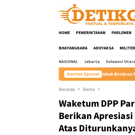
Loncat
ke
konten
HOME
PEMERINTAHAN
PARLEMEN
BHAYANGKARA
ADHYAKSA
MILITER
NASIONAL
Jakarta
Sulawesi Utar
Rombak Birokrasi Minahasa, Bupati Robby Do
Konten Spesial
Beranda
Berita
Waketum DPP Part
Berikan Apresiasi
Atas Diturunkany