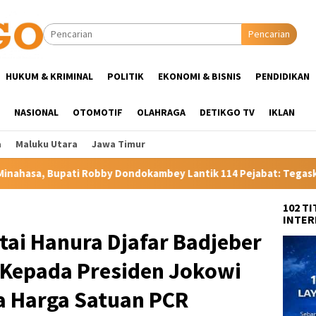
Pencarian
HUKUM & KRIMINAL
POLITIK
EKONOMI & BISNIS
PENDIDIKAN
NASIONAL
OTOMOTIF
OLAHRAGA
DETIKGO TV
IKLAN
a
Maluku Utara
Jawa Timur
ndokambey Lantik 114 Pejabat: Tegaskan Tak Ada Suap dan Titip
102 T
INTER
ai Hanura Djafar Badjeber
 Kepada Presiden Jokowi
a Harga Satuan PCR