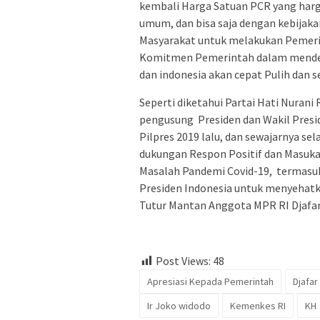
kembali Harga Satuan PCR yang harg
umum, dan bisa saja dengan kebijak
Masyarakat untuk melakukan Pemerik
Komitmen Pemerintah dalam mendetek
dan indonesia akan cepat Pulih dan s
Seperti diketahui Partai Hati Nurani 
pengusung Presiden dan Wakil Presi
Pilpres 2019 lalu, dan sewajarnya se
dukungan Respon Positif dan Masuk
Masalah Pandemi Covid-19, termasu
Presiden Indonesia untuk menyehat
Tutur Mantan Anggota MPR RI Djafar
Post Views:
48
Apresiasi Kepada Pemerintah
Djafar
Ir Joko widodo
Kemenkes RI
KH