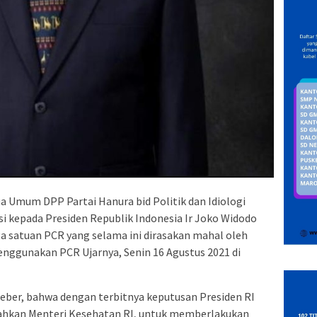
a Umum DPP Partai Hanura bid Politik dan Idiologi
i kepada Presiden Republik Indonesia Ir Joko Widodo
 satuan PCR yang selama ini dirasakan mahal oleh
nggunakan PCR Ujarnya, Senin 16 Agustus 2021 di
djeber, bahwa dengan terbitnya keputusan Presiden RI
ahkan Menteri Kesehatan RI, untuk memberlakukan