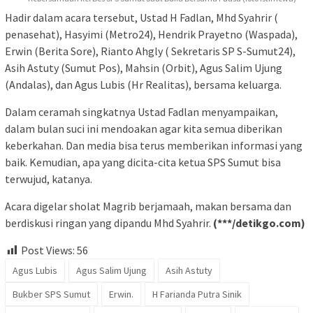
Hadir dalam acara tersebut, Ustad H Fadlan, Mhd Syahrir (
penasehat), Hasyimi (Metro24), Hendrik Prayetno (Waspada),
Erwin (Berita Sore), Rianto Ahgly ( Sekretaris SP S-Sumut24),
Asih Astuty (Sumut Pos), Mahsin (Orbit), Agus Salim Ujung
(Andalas), dan Agus Lubis (Hr Realitas), bersama keluarga.
Dalam ceramah singkatnya Ustad Fadlan menyampaikan,
dalam bulan suci ini mendoakan agar kita semua diberikan
keberkahan. Dan media bisa terus memberikan informasi yang
baik. Kemudian, apa yang dicita-cita ketua SPS Sumut bisa
terwujud, katanya.
Acara digelar sholat Magrib berjamaah, makan bersama dan
berdiskusi ringan yang dipandu Mhd Syahrir.
(***/detikgo.com)
Post Views:
56
Agus Lubis
Agus Salim Ujung
Asih Astuty
Bukber SPS Sumut
Erwin.
H Farianda Putra Sinik