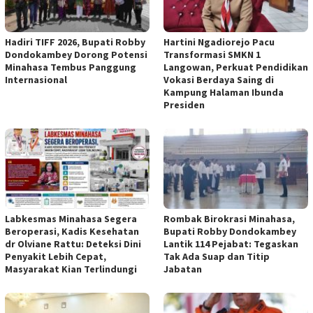
Hadiri TIFF 2026, Bupati Robby
Hartini Ngadiorejo Pacu
Dondokambey Dorong Potensi
Transformasi SMKN 1
Minahasa Tembus Panggung
Langowan, Perkuat Pendidikan
Internasional
Vokasi Berdaya Saing di
Kampung Halaman Ibunda
Presiden
Labkesmas Minahasa Segera
Rombak Birokrasi Minahasa,
Beroperasi, Kadis Kesehatan
Bupati Robby Dondokambey
dr Olviane Rattu: Deteksi Dini
Lantik 114 Pejabat: Tegaskan
Penyakit Lebih Cepat,
Tak Ada Suap dan Titip
Masyarakat Kian Terlindungi
Jabatan