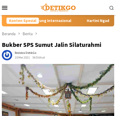
Loncat
Menu
ke
Mobile
konten
g Internasional
Konten Spesial
Hartini Ngadiorejo Pacu Transformasi 
Beranda
Berita
Bukber SPS Sumut Jalin Silaturahmi
Redaksi DetikGo
10 Mei 2021
56 Dilihat