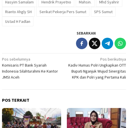
Hasyim Samalam
Hendrik Prayetno
Mahsin.
Mhd Syahrir
Rianto Ahgly SH
Serikat Pekerja Pers Sumut
SPS Sumut
Ustad H Fadlan
SEBARKAN
Navigasi
Pos sebelumnya
Pos berikutnya
Komisaris PT Bank Syariah
Kadiv Humas Polri Ungkapkan OTT
pos
Indonesia Silahturahmi Ke Kantor
Bupati Nganjuk Wujud Sinergitas
JMSI Aceh
KPK dan Polri yang Pertama Kali
POS TERKAIT