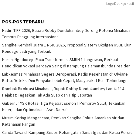
Logo Detikgo kecil
POS-POS TERBARU
Hadiri TIFF 2026, Bupati Robby Dondokambey Dorong Potensi Minahasa
Tembus Panggung Internasional
Sangihe Kembali Juara 1 NSIC 2026, Proposal Sistem Oksigen RSUD Liun
Kendage Jadi yang Terbaik
Hartini Ngadiorejo Pacu Transformasi SMKN 1 Langowan, Perkuat
Pendidikan Vokasi Berdaya Saing di Kampung Halaman Ibunda Presiden
Labkesmas Minahasa Segera Beroperasi, Kadis Kesehatan dr Olviane
Rattu: Deteksi Dini Penyakit Lebih Cepat, Masyarakat Kian Terlindungi
Rombak Birokrasi Minahasa, Bupati Robby Dondokambey Lantik 114
Pejabat: Tegaskan Tak Ada Suap dan Titip Jabatan
Gubernur YSK Rotasi Tiga Pejabat Eselon II Pemprov Sulut, Tekankan
Kinerja dan Optimalisasi Aset Daerah
Musim Kering Mengancam, Pemkab Sangihe Fokus Amankan Air dan
Ketahanan Pangan
Canda Tawa di Kampung Sesor: Kehangatan Dansatgas dan Ketua Persit