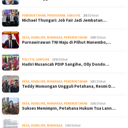
PEMERINTAHAN
,
PENDIDIKAN
,
SANGIHE
2083 Dilihat
Michael Thungari: Job Fair Jadi Jembatan…
DESA
,
HEADLINE
,
MINAHASA
,
PEMERINTAHAN
1908 Dilihat
Purnawirawan TNI Maju di Pilhut Manembo,…
POLITIK
,
SANGIHE
1856 Dilihat
Hadiri Musancab PDIP Sangihe, Olly Dondo…
DESA
,
HEADLINE
,
MINAHASA
,
PEMERINTAHAN
1681 Dilihat
Teddy Momongan Ungguli Petahana, Resmi D…
DESA
,
HEADLINE
,
MINAHASA
,
PEMERINTAHAN
1656 Dilihat
Sukses Memimpin, Petahana Hukum Tua Lann…
DESA
,
HEADLINE
,
MINAHASA
1545 Dilihat