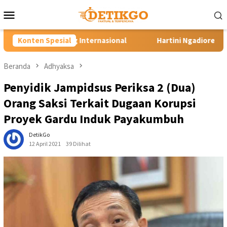
Loncat
Menu
ke
Mobile
konten
asional
Konten Spesial
Hartini Ngadiorejo Pacu Transformasi SMKN 1 La
Beranda
Adhyaksa
Penyidik Jampidsus Periksa 2 (Dua)
Orang Saksi Terkait Dugaan Korupsi
Proyek Gardu Induk Payakumbuh
DetikGo
12 April 2021
39 Dilihat