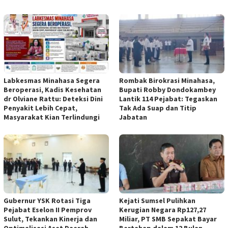
Labkesmas Minahasa Segera
Rombak Birokrasi Minahasa,
Beroperasi, Kadis Kesehatan
Bupati Robby Dondokambey
dr Olviane Rattu: Deteksi Dini
Lantik 114 Pejabat: Tegaskan
Penyakit Lebih Cepat,
Tak Ada Suap dan Titip
Masyarakat Kian Terlindungi
Jabatan
Gubernur YSK Rotasi Tiga
Kejati Sumsel Pulihkan
Pejabat Eselon II Pemprov
Kerugian Negara Rp127,27
Sulut, Tekankan Kinerja dan
Miliar, PT SMB Sepakat Bayar