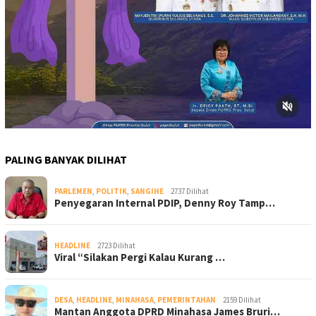
PALING BANYAK DILIHAT
PARLEMEN
,
POLITIK
,
SANGIHE
2737 Dilihat
Penyegaran Internal PDIP, Denny Roy Tamp…
HEADLINE
2723 Dilihat
Viral “Silakan Pergi Kalau Kurang …
DESA
,
HEADLINE
,
MINAHASA
,
PEMERINTAHAN
2159 Dilihat
Mantan Anggota DPRD Minahasa James Bruri…