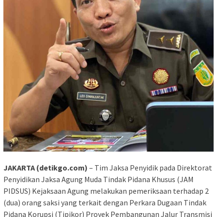
JAKARTA (detikgo.com)
– Tim Jaksa Penyidik pada Direktorat
Penyidikan Jaksa Agung Muda Tindak Pidana Khusus (JAM
PIDSUS) Kejaksaan Agung melakukan pemeriksaan terhadap 2
(dua) orang saksi yang terkait dengan Perkara Dugaan Tindak
Pidana Korupsi (Tipikor) Proyek Pembangunan Jalur Transmisi