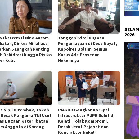
SELAM
2026
a Ekstrem El Nino Ancam
Tanggapi Viral Dugaan
hatan, Dinkes Minahasa
Penganiayaan di Desa Buyat,
arkan 5 Langkah Penting
Kapolres Boltim: Semua
h Dehidrasi hingga Risiko
Kasus Ada Prosedur
er Kulit
Hukumnya
a Sipil Ditembak, Tokoh
INAKOR Bongkar Korupsi
 Desak Panglima TNI Usut
Infrastruktur PUPR Sulut di
as Dugaan Keterlibatan
Kejati: Tolak Kompromi,
m Anggota di Sorong
Desak Jerat Pejabat dan
Kontraktor Nakal!