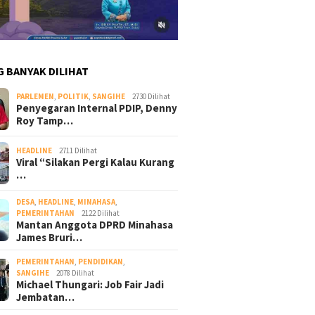
G BANYAK DILIHAT
PARLEMEN
,
POLITIK
,
SANGIHE
2730 Dilihat
Penyegaran Internal PDIP, Denny
Roy Tamp…
HEADLINE
2711 Dilihat
Viral “Silakan Pergi Kalau Kurang
…
DESA
,
HEADLINE
,
MINAHASA
,
PEMERINTAHAN
2122 Dilihat
Mantan Anggota DPRD Minahasa
James Bruri…
PEMERINTAHAN
,
PENDIDIKAN
,
SANGIHE
2078 Dilihat
Michael Thungari: Job Fair Jadi
Jembatan…