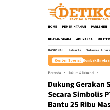
Loncat
ke
konten
HOME
PEMERINTAHAN
PARLEMEN
BHAYANGKARA
ADHYAKSA
MILITER
NASIONAL
Jakarta
Sulawesi Utar
Rombak Birokrasi Minahasa, Bupati R
Konten Spesial
Beranda
Hukum & Kriminal
Dukung Gerakan S
Secara Simbolis P
Bantu 25 Ribu Ma