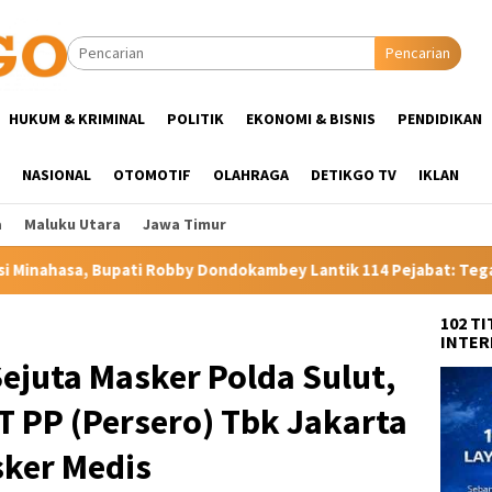
Pencarian
HUKUM & KRIMINAL
POLITIK
EKONOMI & BISNIS
PENDIDIKAN
NASIONAL
OTOMOTIF
OLAHRAGA
DETIKGO TV
IKLAN
a
Maluku Utara
Jawa Timur
obby Dondokambey Lantik 114 Pejabat: Tegaskan Tak Ada Suap dan
102 T
INTER
ejuta Masker Polda Sulut,
T PP (Persero) Tbk Jakarta
sker Medis