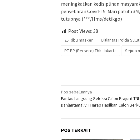
meningkatkan kedisiplinan masyara
penyebaran Covid-19. Mari patuhi 3M
tutupnya.(***/Hms/detikgo)
Post Views:
38
25 Ribu masker
Ditlantas Polda Sulut
PT PP (Persero) Tbk Jakarta
Sejuta 
Navigasi
Pos sebelumnya
Pantau Langsung Seleksi Calon Prajurit TNI
pos
Danlantamal VIII Harap Hasilkan Calon Berku
POS TERKAIT