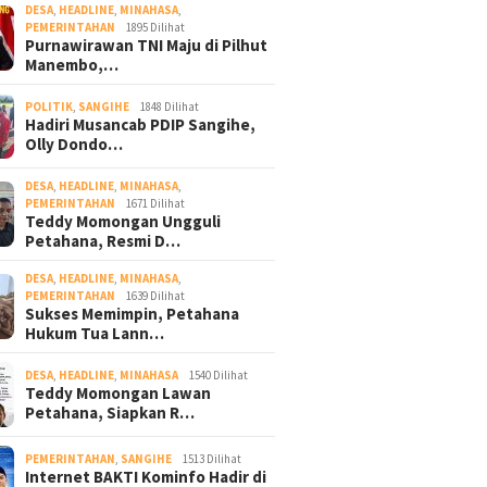
DESA
,
HEADLINE
,
MINAHASA
,
PEMERINTAHAN
1895 Dilihat
Purnawirawan TNI Maju di Pilhut
Manembo,…
POLITIK
,
SANGIHE
1848 Dilihat
Hadiri Musancab PDIP Sangihe,
Olly Dondo…
DESA
,
HEADLINE
,
MINAHASA
,
PEMERINTAHAN
1671 Dilihat
Teddy Momongan Ungguli
Petahana, Resmi D…
DESA
,
HEADLINE
,
MINAHASA
,
PEMERINTAHAN
1639 Dilihat
Sukses Memimpin, Petahana
Hukum Tua Lann…
DESA
,
HEADLINE
,
MINAHASA
1540 Dilihat
Teddy Momongan Lawan
Petahana, Siapkan R…
PEMERINTAHAN
,
SANGIHE
1513 Dilihat
Internet BAKTI Kominfo Hadir di