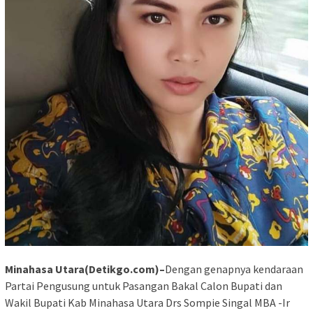
Minahasa Utara(Detikgo.com)
–
Dengan genapnya kendaraan
Partai Pengusung untuk Pasangan Bakal Calon Bupati dan
Wakil Bupati Kab Minahasa Utara Drs Sompie Singal MBA -Ir