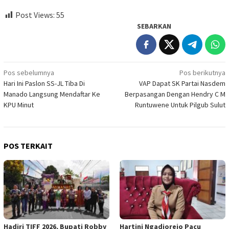
Post Views:
55
SEBARKAN
Navigasi
Pos sebelumnya
Pos berikutnya
Hari Ini Paslon SS-JL Tiba Di
VAP Dapat SK Partai Nasdem
pos
Manado Langsung Mendaftar Ke
Berpasangan Dengan Hendry C M
KPU Minut
Runtuwene Untuk Pilgub Sulut
POS TERKAIT
Hadiri TIFF 2026, Bupati Robby
Hartini Ngadiorejo Pacu