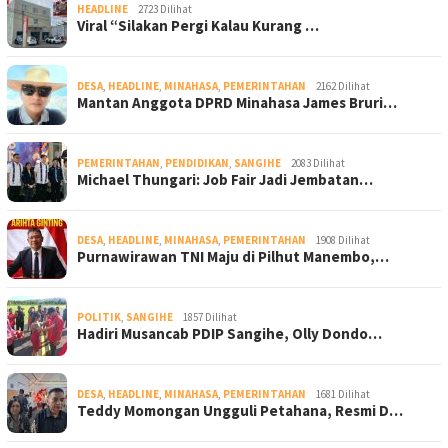
HEADLINE
2723 Dilihat
Viral “Silakan Pergi Kalau Kurang …
DESA
,
HEADLINE
,
MINAHASA
,
PEMERINTAHAN
2162 Dilihat
Mantan Anggota DPRD Minahasa James Bruri…
PEMERINTAHAN
,
PENDIDIKAN
,
SANGIHE
2083 Dilihat
Michael Thungari: Job Fair Jadi Jembatan…
DESA
,
HEADLINE
,
MINAHASA
,
PEMERINTAHAN
1908 Dilihat
Purnawirawan TNI Maju di Pilhut Manembo,…
POLITIK
,
SANGIHE
1857 Dilihat
Hadiri Musancab PDIP Sangihe, Olly Dondo…
DESA
,
HEADLINE
,
MINAHASA
,
PEMERINTAHAN
1681 Dilihat
Teddy Momongan Ungguli Petahana, Resmi D…