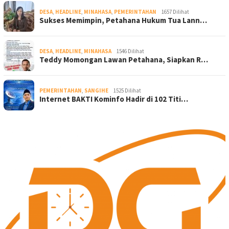
DESA
,
HEADLINE
,
MINAHASA
,
PEMERINTAHAN
1657 Dilihat
Sukses Memimpin, Petahana Hukum Tua Lann…
DESA
,
HEADLINE
,
MINAHASA
1546 Dilihat
Teddy Momongan Lawan Petahana, Siapkan R…
PEMERINTAHAN
,
SANGIHE
1525 Dilihat
Internet BAKTI Kominfo Hadir di 102 Titi…