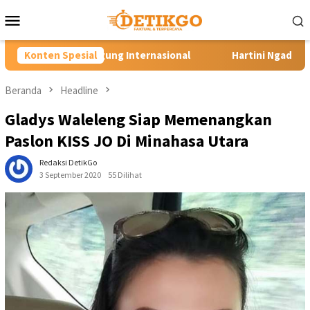
Loncat
Menu
ke
Mobile
konten
Internasional
Konten Spesial
Hartini Ngadiorejo Pacu Transformasi SMK
Beranda
Headline
Gladys Waleleng Siap Memenangkan
Paslon KISS JO Di Minahasa Utara
Redaksi DetikGo
3 September 2020
55 Dilihat