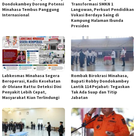
Dondokambey Dorong Potensi
Transformasi SMKN 1
Minahasa Tembus Panggung
Langowan, Perkuat Pendidikan
Internasional
Vokasi Berdaya Saing di
Kampung Halaman Ibunda
Presiden
Labkesmas Minahasa Segera
Rombak Birokrasi Minahasa,
Beroperasi, Kadis Kesehatan
Bupati Robby Dondokambey
dr Olviane Rattu: Deteksi Dini
Lantik 114 Pejabat: Tegaskan
Penyakit Lebih Cepat,
Tak Ada Suap dan Titip
Masyarakat Kian Terlindungi
Jabatan