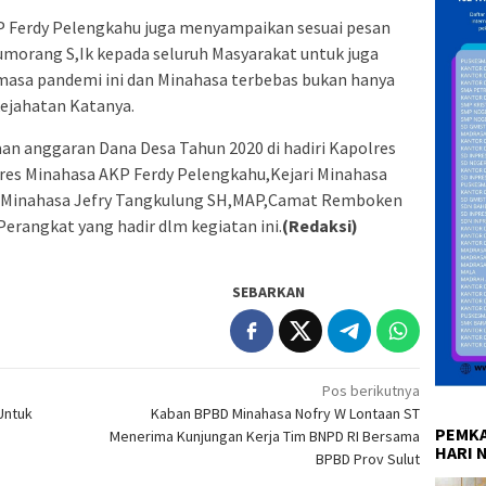
 Ferdy Pelengkahu juga menyampaikan sesuai pesan
umorang S,Ik kepada seluruh Masyarakat untuk juga
asa pandemi ini dan Minahasa terbebas bukan hanya
 kejahatan Katanya.
an anggaran Dana Desa Tahun 2020 di hadiri Kapolres
lres Minahasa AKP Ferdy Pelengkahu,Kejari Minahasa
 Minahasa Jefry Tangkulung SH,MAP,Camat Remboken
erangkat yang hadir dlm kegiatan ini.
(Redaksi)
SEBARKAN
Pos berikutnya
Untuk
Kaban BPBD Minahasa Nofry W Lontaan ST
PEMKA
Menerima Kunjungan Kerja Tim BNPD RI Bersama
HARI 
BPBD Prov Sulut