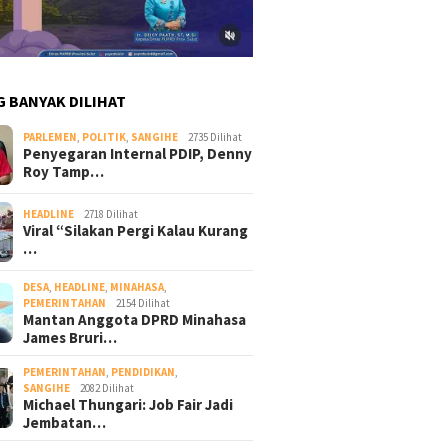
G BANYAK DILIHAT
PARLEMEN
,
POLITIK
,
SANGIHE
2735 Dilihat
Penyegaran Internal PDIP, Denny
Roy Tamp…
HEADLINE
2718 Dilihat
Viral “Silakan Pergi Kalau Kurang
…
DESA
,
HEADLINE
,
MINAHASA
,
PEMERINTAHAN
2154 Dilihat
Mantan Anggota DPRD Minahasa
James Bruri…
PEMERINTAHAN
,
PENDIDIKAN
,
SANGIHE
2082 Dilihat
Michael Thungari: Job Fair Jadi
Jembatan…