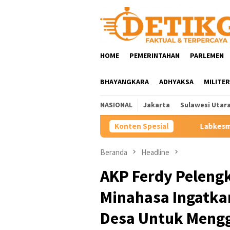
Loncat
ke
konten
HOME
PEMERINTAHAN
PARLEMEN
BHAYANGKARA
ADHYAKSA
MILITER
NASIONAL
Jakarta
Sulawesi Utar
man Ibunda Presiden
Labkesmas Minahasa Segera Beroperas
Konten Spesial
Beranda
Headline
AKP Ferdy Peleng
Minahasa Ingatka
Desa Untuk Meng