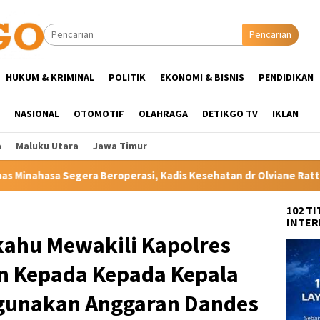
Pencarian
HUKUM & KRIMINAL
POLITIK
EKONOMI & BISNIS
PENDIDIKAN
NASIONAL
OTOMOTIF
OLAHRAGA
DETIKGO TV
IKLAN
a
Maluku Utara
Jawa Timur
i, Kadis Kesehatan dr Olviane Rattu: Deteksi Dini Penyakit Leb
102 T
INTER
kahu Mewakili Kapolres
n Kepada Kepada Kepala
gunakan Anggaran Dandes