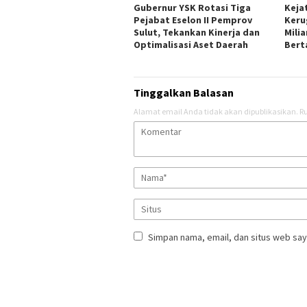
Gubernur YSK Rotasi Tiga
Keja
Pejabat Eselon II Pemprov
Keru
Sulut, Tekankan Kinerja dan
Mili
Optimalisasi Aset Daerah
Bert
Tinggalkan Balasan
Alamat email Anda tidak akan dipublikasikan.
Ru
Simpan nama, email, dan situs web say