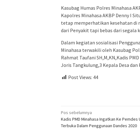
Kasubag Humas Polres Minahasa AKP
Kapolres Minahasa AKBP Denny I Sit
tetap memperhatikan kesehatan di m
dari Penyakit tapi bebas dari segala
Dalam kegiatan sosialisasi Pengguna
Minahasa terwakili oleh Kasubag Po
Rahmat Taufani SH,M,KN,Kadis PMD
Joris Tangkulung,3 Kepala Desa dan P
Post Views:
44
Navigasi
Pos sebelumnya
Kadis PMD Minahasa Ingatkan Ke Pemdes 
pos
Terbuka Dalam Penggunaan Dandes 2020