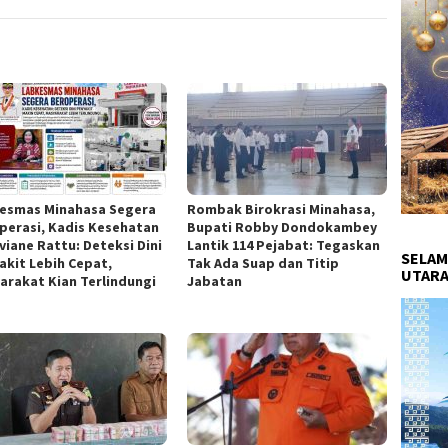
esmas Minahasa Segera
Rombak Birokrasi Minahasa,
perasi, Kadis Kesehatan
Bupati Robby Dondokambey
viane Rattu: Deteksi Dini
Lantik 114 Pejabat: Tegaskan
SELAM
akit Lebih Cepat,
Tak Ada Suap dan Titip
UTARA
arakat Kian Terlindungi
Jabatan