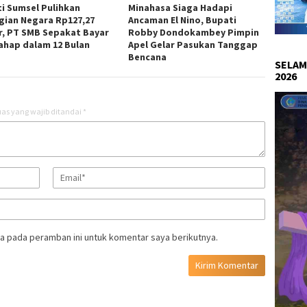
ti Sumsel Pulihkan
Minahasa Siaga Hadapi
gian Negara Rp127,27
Ancaman El Nino, Bupati
ar, PT SMB Sepakat Bayar
Robby Dondokambey Pimpin
ahap dalam 12 Bulan
Apel Gelar Pasukan Tanggap
Bencana
SELAM
2026
as yang wajib ditandai
*
a pada peramban ini untuk komentar saya berikutnya.