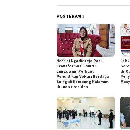
POS TERKAIT
Hartini Ngadiorejo Pacu
Labk
Transformasi SMKN 1
Bero
Langowan, Perkuat
dr Ol
Pendidikan Vokasi Berdaya
Peny
Saing di Kampung Halaman
Masy
Ibunda Presiden