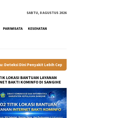
SABTU, 8 AGUSTUS 2026
PARIWISATA
KESEHATAN
ih Cepat, Masyarakat Kian Terlindungi
Rombak Birokrasi 
ITIK LOKASI BANTUAN LAYANAN
NET BAKTI KOMINFO DI SANGIHE