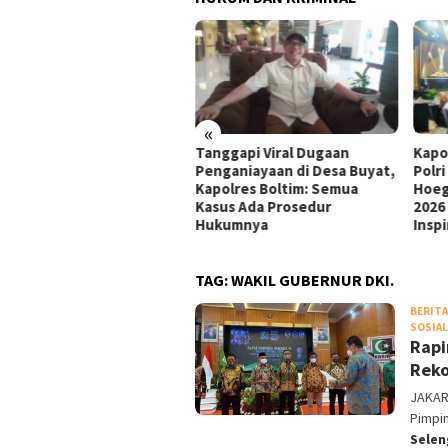
«
ati Sumsel Pulihkan
Tanggapi Viral Dugaan
Kapo
ugian Negara Rp127,27
Penganiayaan di Desa Buyat,
Polr
iar, PT SMB Sepakat Bayar
Kapolres Boltim: Semua
Hoeg
tahap dalam 12 Bulan
Kasus Ada Prosedur
2026
Hukumnya
Inspi
TAG:
WAKIL GUBERNUR DKI.
BERITA
SOSIAL
Rapi
Reko
JAKART
Pimpin
Sele