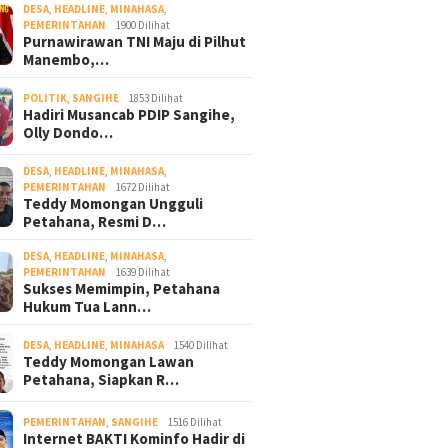
DESA
,
HEADLINE
,
MINAHASA
,
PEMERINTAHAN
1900 Dilihat
Purnawirawan TNI Maju di Pilhut
Manembo,…
POLITIK
,
SANGIHE
1853 Dilihat
Hadiri Musancab PDIP Sangihe,
Olly Dondo…
DESA
,
HEADLINE
,
MINAHASA
,
PEMERINTAHAN
1672 Dilihat
Teddy Momongan Ungguli
Petahana, Resmi D…
DESA
,
HEADLINE
,
MINAHASA
,
PEMERINTAHAN
1639 Dilihat
Sukses Memimpin, Petahana
Hukum Tua Lann…
DESA
,
HEADLINE
,
MINAHASA
1540 Dilihat
Teddy Momongan Lawan
Petahana, Siapkan R…
PEMERINTAHAN
,
SANGIHE
1516 Dilihat
Internet BAKTI Kominfo Hadir di