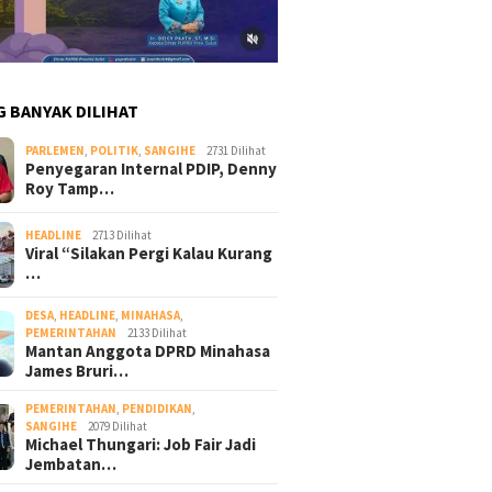
G BANYAK DILIHAT
PARLEMEN
,
POLITIK
,
SANGIHE
2731 Dilihat
Penyegaran Internal PDIP, Denny
Roy Tamp…
HEADLINE
2713 Dilihat
Viral “Silakan Pergi Kalau Kurang
…
DESA
,
HEADLINE
,
MINAHASA
,
PEMERINTAHAN
2133 Dilihat
Mantan Anggota DPRD Minahasa
James Bruri…
PEMERINTAHAN
,
PENDIDIKAN
,
SANGIHE
2079 Dilihat
Michael Thungari: Job Fair Jadi
Jembatan…