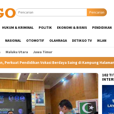
Pencarian
HUKUM & KRIMINAL
POLITIK
EKONOMI & BISNIS
PENDIDIKAN
NASIONAL
OTOMOTIF
OLAHRAGA
DETIKGO TV
IKLAN
a
Maluku Utara
Jawa Timur
si Berdaya Saing di Kampung Halaman Ibunda Presiden
La
102 T
INTER