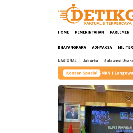
Loncat
ke
konten
HOME
PEMERINTAHAN
PARLEMEN
BHAYANGKARA
ADHYAKSA
MILITER
NASIONAL
Jakarta
Sulawesi Utar
jo Pacu Transformasi SMKN 1 Langowan, Perkuat Pendidikan Voka
Konten Spesial