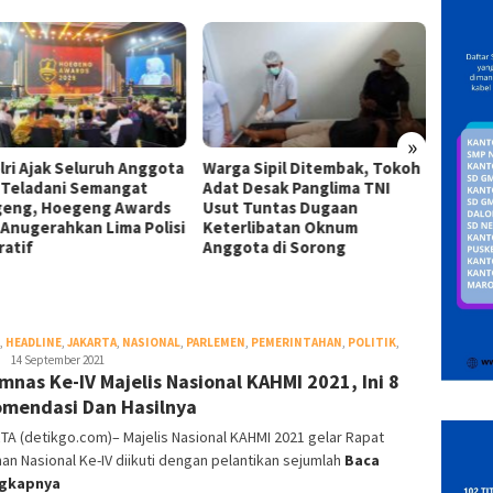
»
lri Ajak Seluruh Anggota
Warga Sipil Ditembak, Tokoh
INAKO
i Teladani Semangat
Adat Desak Panglima TNI
Infras
eng, Hoegeng Awards
Usut Tuntas Dugaan
Kejati
 Anugerahkan Lima Polisi
Keterlibatan Oknum
Desak 
ratif
Anggota di Sorong
Kontra
,
HEADLINE
,
JAKARTA
,
NASIONAL
,
PARLEMEN
,
PEMERINTAHAN
,
POLITIK
,
Redaksi
14 September 2021
mnas Ke-IV Majelis Nasional KAHMI 2021, Ini 8
DetikGo
mendasi Dan Hasilnya
A (detikgo.com)– Majelis Nasional KAHMI 2021 gelar Rapat
an Nasional Ke-IV diikuti dengan pelantikan sejumlah
Baca
ngkapnya