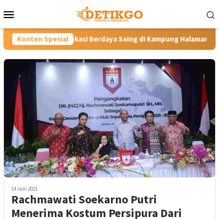
Loncat
Menu
ke
Mobile
konten
okasi Berdaya Saing di Kampung Halaman Ibunda Presiden
Konten Spesial
14 Juni 2021
Rachmawati Soekarno Putri
Menerima Kostum Persipura Dari