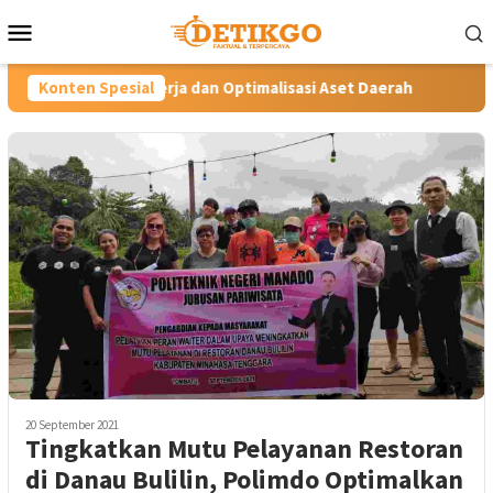
Loncat
Menu
ke
Mobile
konten
nerja dan Optimalisasi Aset Daerah
Konten Spesial
Minahasa Siaga Hada
20 September 2021
Tingkatkan Mutu Pelayanan Restoran
di Danau Bulilin, Polimdo Optimalkan