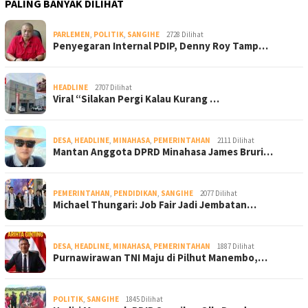
PALING BANYAK DILIHAT
PARLEMEN
,
POLITIK
,
SANGIHE
2728 Dilihat
Penyegaran Internal PDIP, Denny Roy Tamp…
HEADLINE
2707 Dilihat
Viral “Silakan Pergi Kalau Kurang …
DESA
,
HEADLINE
,
MINAHASA
,
PEMERINTAHAN
2111 Dilihat
Mantan Anggota DPRD Minahasa James Bruri…
PEMERINTAHAN
,
PENDIDIKAN
,
SANGIHE
2077 Dilihat
Michael Thungari: Job Fair Jadi Jembatan…
DESA
,
HEADLINE
,
MINAHASA
,
PEMERINTAHAN
1887 Dilihat
Purnawirawan TNI Maju di Pilhut Manembo,…
POLITIK
,
SANGIHE
1845 Dilihat