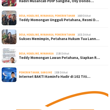
Hadiri Musancab PDIP Sangihe, Olly Dondo…
DESA
,
HEADLINE
,
MINAHASA
,
PEMERINTAHAN
1669 Dilihat
Teddy Momongan Ungguli Petahana, Resmi D…
DESA
,
HEADLINE
,
MINAHASA
,
PEMERINTAHAN
1631 Dilihat
Sukses Memimpin, Petahana Hukum Tua Lann…
DESA
,
HEADLINE
,
MINAHASA
1538 Dilihat
Teddy Momongan Lawan Petahana, Siapkan R…
PEMERINTAHAN
,
SANGIHE
1508 Dilihat
Internet BAKTI Kominfo Hadir di 102 Titi…