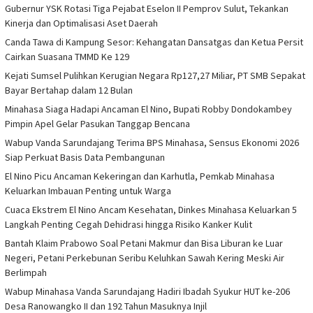
Gubernur YSK Rotasi Tiga Pejabat Eselon II Pemprov Sulut, Tekankan
Kinerja dan Optimalisasi Aset Daerah
Canda Tawa di Kampung Sesor: Kehangatan Dansatgas dan Ketua Persit
Cairkan Suasana TMMD Ke 129
Kejati Sumsel Pulihkan Kerugian Negara Rp127,27 Miliar, PT SMB Sepakat
Bayar Bertahap dalam 12 Bulan
Minahasa Siaga Hadapi Ancaman El Nino, Bupati Robby Dondokambey
Pimpin Apel Gelar Pasukan Tanggap Bencana
Wabup Vanda Sarundajang Terima BPS Minahasa, Sensus Ekonomi 2026
Siap Perkuat Basis Data Pembangunan
El Nino Picu Ancaman Kekeringan dan Karhutla, Pemkab Minahasa
Keluarkan Imbauan Penting untuk Warga
Cuaca Ekstrem El Nino Ancam Kesehatan, Dinkes Minahasa Keluarkan 5
Langkah Penting Cegah Dehidrasi hingga Risiko Kanker Kulit
Bantah Klaim Prabowo Soal Petani Makmur dan Bisa Liburan ke Luar
Negeri, Petani Perkebunan Seribu Keluhkan Sawah Kering Meski Air
Berlimpah
Wabup Minahasa Vanda Sarundajang Hadiri Ibadah Syukur HUT ke-206
Desa Ranowangko II dan 192 Tahun Masuknya Injil