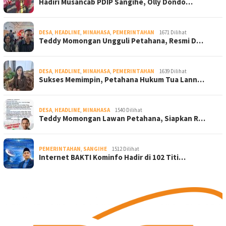
Hadiri Musancab PDIP Sangihe, Olly Dondo…
DESA
,
HEADLINE
,
MINAHASA
,
PEMERINTAHAN
1671 Dilihat
Teddy Momongan Ungguli Petahana, Resmi D…
DESA
,
HEADLINE
,
MINAHASA
,
PEMERINTAHAN
1639 Dilihat
Sukses Memimpin, Petahana Hukum Tua Lann…
DESA
,
HEADLINE
,
MINAHASA
1540 Dilihat
Teddy Momongan Lawan Petahana, Siapkan R…
PEMERINTAHAN
,
SANGIHE
1512 Dilihat
Internet BAKTI Kominfo Hadir di 102 Titi…