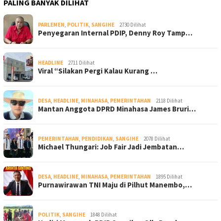
PALING BANYAK DILIHAT
PARLEMEN
,
POLITIK
,
SANGIHE
2730 Dilihat
Penyegaran Internal PDIP, Denny Roy Tamp…
HEADLINE
2711 Dilihat
Viral “Silakan Pergi Kalau Kurang …
DESA
,
HEADLINE
,
MINAHASA
,
PEMERINTAHAN
2118 Dilihat
Mantan Anggota DPRD Minahasa James Bruri…
PEMERINTAHAN
,
PENDIDIKAN
,
SANGIHE
2078 Dilihat
Michael Thungari: Job Fair Jadi Jembatan…
DESA
,
HEADLINE
,
MINAHASA
,
PEMERINTAHAN
1895 Dilihat
Purnawirawan TNI Maju di Pilhut Manembo,…
POLITIK
,
SANGIHE
1848 Dilihat