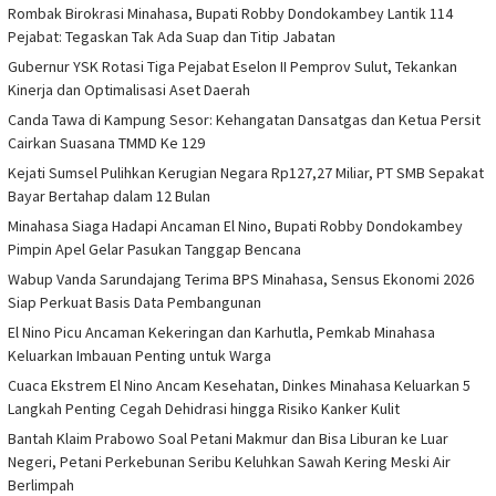
Rombak Birokrasi Minahasa, Bupati Robby Dondokambey Lantik 114
Pejabat: Tegaskan Tak Ada Suap dan Titip Jabatan
Gubernur YSK Rotasi Tiga Pejabat Eselon II Pemprov Sulut, Tekankan
Kinerja dan Optimalisasi Aset Daerah
Canda Tawa di Kampung Sesor: Kehangatan Dansatgas dan Ketua Persit
Cairkan Suasana TMMD Ke 129
Kejati Sumsel Pulihkan Kerugian Negara Rp127,27 Miliar, PT SMB Sepakat
Bayar Bertahap dalam 12 Bulan
Minahasa Siaga Hadapi Ancaman El Nino, Bupati Robby Dondokambey
Pimpin Apel Gelar Pasukan Tanggap Bencana
Wabup Vanda Sarundajang Terima BPS Minahasa, Sensus Ekonomi 2026
Siap Perkuat Basis Data Pembangunan
El Nino Picu Ancaman Kekeringan dan Karhutla, Pemkab Minahasa
Keluarkan Imbauan Penting untuk Warga
Cuaca Ekstrem El Nino Ancam Kesehatan, Dinkes Minahasa Keluarkan 5
Langkah Penting Cegah Dehidrasi hingga Risiko Kanker Kulit
Bantah Klaim Prabowo Soal Petani Makmur dan Bisa Liburan ke Luar
Negeri, Petani Perkebunan Seribu Keluhkan Sawah Kering Meski Air
Berlimpah