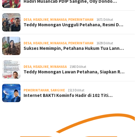
Hadiri Musancab PDIP Sangihe, Olly Dondo…
DESA
,
HEADLINE
,
MINAHASA
,
PEMERINTAHAN
1671 Dilihat
Teddy Momongan Ungguli Petahana, Resmi D…
DESA
,
HEADLINE
,
MINAHASA
,
PEMERINTAHAN
1639 Dilihat
Sukses Memimpin, Petahana Hukum Tua Lann…
DESA
,
HEADLINE
,
MINAHASA
1540 Dilihat
Teddy Momongan Lawan Petahana, Siapkan R…
PEMERINTAHAN
,
SANGIHE
1513 Dilihat
Internet BAKTI Kominfo Hadir di 102 Titi…