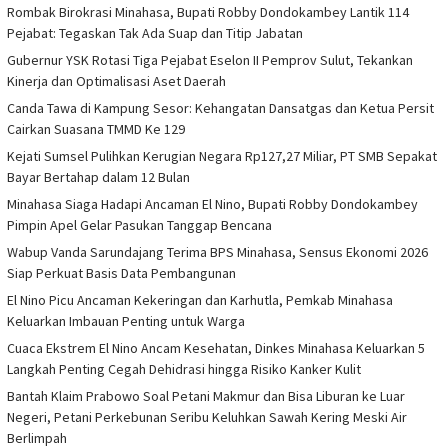
Rombak Birokrasi Minahasa, Bupati Robby Dondokambey Lantik 114
Pejabat: Tegaskan Tak Ada Suap dan Titip Jabatan
Gubernur YSK Rotasi Tiga Pejabat Eselon II Pemprov Sulut, Tekankan
Kinerja dan Optimalisasi Aset Daerah
Canda Tawa di Kampung Sesor: Kehangatan Dansatgas dan Ketua Persit
Cairkan Suasana TMMD Ke 129
Kejati Sumsel Pulihkan Kerugian Negara Rp127,27 Miliar, PT SMB Sepakat
Bayar Bertahap dalam 12 Bulan
Minahasa Siaga Hadapi Ancaman El Nino, Bupati Robby Dondokambey
Pimpin Apel Gelar Pasukan Tanggap Bencana
Wabup Vanda Sarundajang Terima BPS Minahasa, Sensus Ekonomi 2026
Siap Perkuat Basis Data Pembangunan
El Nino Picu Ancaman Kekeringan dan Karhutla, Pemkab Minahasa
Keluarkan Imbauan Penting untuk Warga
Cuaca Ekstrem El Nino Ancam Kesehatan, Dinkes Minahasa Keluarkan 5
Langkah Penting Cegah Dehidrasi hingga Risiko Kanker Kulit
Bantah Klaim Prabowo Soal Petani Makmur dan Bisa Liburan ke Luar
Negeri, Petani Perkebunan Seribu Keluhkan Sawah Kering Meski Air
Berlimpah