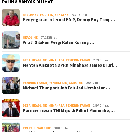
PALING BANYAK DILIHAT
PARLEMEN
,
POLITIK
,
SANGIHE
2730 Dilihat
Penyegaran Internal PDIP, Denny Roy Tamp…
HEADLINE
2711 Dilihat
Viral “Silakan Pergi Kalau Kurang …
DESA
,
HEADLINE
,
MINAHASA
,
PEMERINTAHAN
2124 Dilihat
Mantan Anggota DPRD Minahasa James Bruri…
PEMERINTAHAN
,
PENDIDIKAN
,
SANGIHE
2078 Dilihat
Michael Thungari: Job Fair Jadi Jembatan…
DESA
,
HEADLINE
,
MINAHASA
,
PEMERINTAHAN
1897 Dilihat
Purnawirawan TNI Maju di Pilhut Manembo,…
POLITIK
,
SANGIHE
1848 Dilihat