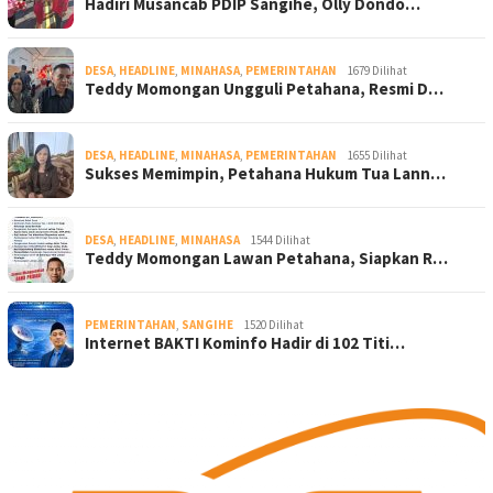
Hadiri Musancab PDIP Sangihe, Olly Dondo…
DESA
,
HEADLINE
,
MINAHASA
,
PEMERINTAHAN
1679 Dilihat
Teddy Momongan Ungguli Petahana, Resmi D…
DESA
,
HEADLINE
,
MINAHASA
,
PEMERINTAHAN
1655 Dilihat
Sukses Memimpin, Petahana Hukum Tua Lann…
DESA
,
HEADLINE
,
MINAHASA
1544 Dilihat
Teddy Momongan Lawan Petahana, Siapkan R…
PEMERINTAHAN
,
SANGIHE
1520 Dilihat
Internet BAKTI Kominfo Hadir di 102 Titi…