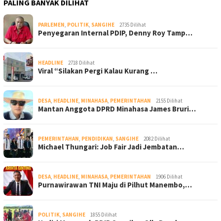
PALING BANYAK DILIHAT
PARLEMEN
,
POLITIK
,
SANGIHE
2735 Dilihat
Penyegaran Internal PDIP, Denny Roy Tamp…
HEADLINE
2718 Dilihat
Viral “Silakan Pergi Kalau Kurang …
DESA
,
HEADLINE
,
MINAHASA
,
PEMERINTAHAN
2155 Dilihat
Mantan Anggota DPRD Minahasa James Bruri…
PEMERINTAHAN
,
PENDIDIKAN
,
SANGIHE
2082 Dilihat
Michael Thungari: Job Fair Jadi Jembatan…
DESA
,
HEADLINE
,
MINAHASA
,
PEMERINTAHAN
1906 Dilihat
Purnawirawan TNI Maju di Pilhut Manembo,…
POLITIK
,
SANGIHE
1855 Dilihat