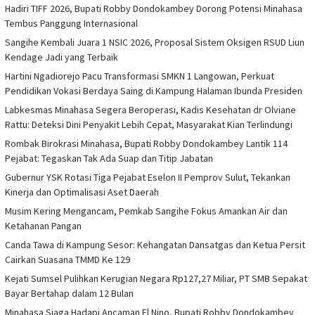
Hadiri TIFF 2026, Bupati Robby Dondokambey Dorong Potensi Minahasa
Tembus Panggung Internasional
Sangihe Kembali Juara 1 NSIC 2026, Proposal Sistem Oksigen RSUD Liun
Kendage Jadi yang Terbaik
Hartini Ngadiorejo Pacu Transformasi SMKN 1 Langowan, Perkuat
Pendidikan Vokasi Berdaya Saing di Kampung Halaman Ibunda Presiden
Labkesmas Minahasa Segera Beroperasi, Kadis Kesehatan dr Olviane
Rattu: Deteksi Dini Penyakit Lebih Cepat, Masyarakat Kian Terlindungi
Rombak Birokrasi Minahasa, Bupati Robby Dondokambey Lantik 114
Pejabat: Tegaskan Tak Ada Suap dan Titip Jabatan
Gubernur YSK Rotasi Tiga Pejabat Eselon II Pemprov Sulut, Tekankan
Kinerja dan Optimalisasi Aset Daerah
Musim Kering Mengancam, Pemkab Sangihe Fokus Amankan Air dan
Ketahanan Pangan
Canda Tawa di Kampung Sesor: Kehangatan Dansatgas dan Ketua Persit
Cairkan Suasana TMMD Ke 129
Kejati Sumsel Pulihkan Kerugian Negara Rp127,27 Miliar, PT SMB Sepakat
Bayar Bertahap dalam 12 Bulan
Minahasa Siaga Hadapi Ancaman El Nino, Bupati Robby Dondokambey