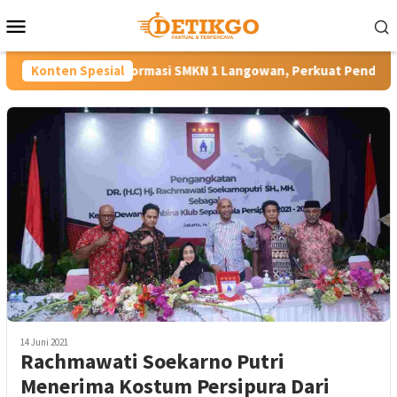
Loncat
Menu
ke
Mobile
konten
sformasi SMKN 1 Langowan, Perkuat Pendidikan Vokasi Berdaya 
Konten Spesial
14 Juni 2021
Rachmawati Soekarno Putri
Menerima Kostum Persipura Dari