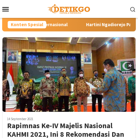
Loncat
Menu
ke
Mobile
konten
ernasional
Konten Spesial
Hartini Ngadiorejo Pacu Transformasi SMKN 
14 September 2021
Rapimnas Ke-IV Majelis Nasional
KAHMI 2021, Ini 8 Rekomendasi Dan