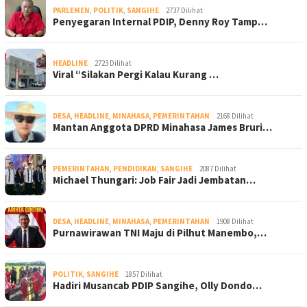
PARLEMEN
,
POLITIK
,
SANGIHE
2737 Dilihat
Penyegaran Internal PDIP, Denny Roy Tamp…
HEADLINE
2723 Dilihat
Viral “Silakan Pergi Kalau Kurang …
DESA
,
HEADLINE
,
MINAHASA
,
PEMERINTAHAN
2168 Dilihat
Mantan Anggota DPRD Minahasa James Bruri…
PEMERINTAHAN
,
PENDIDIKAN
,
SANGIHE
2087 Dilihat
Michael Thungari: Job Fair Jadi Jembatan…
DESA
,
HEADLINE
,
MINAHASA
,
PEMERINTAHAN
1908 Dilihat
Purnawirawan TNI Maju di Pilhut Manembo,…
POLITIK
,
SANGIHE
1857 Dilihat
Hadiri Musancab PDIP Sangihe, Olly Dondo…