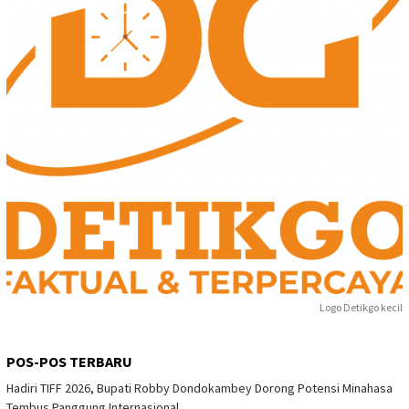
Logo Detikgo kecil
POS-POS TERBARU
Hadiri TIFF 2026, Bupati Robby Dondokambey Dorong Potensi Minahasa
Tembus Panggung Internasional