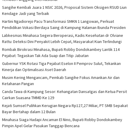
Sangihe Kembali Juara 1 NSIC 2026, Proposal Sistem Oksigen RSUD Liun
Kendage Jadi yang Terbaik
Hartini Ngadiorejo Pacu Transformasi SMKN 1 Langowan, Perkuat
Pendidikan Vokasi Berdaya Saing di Kampung Halaman Ibunda Presiden
Labkesmas Minahasa Segera Beroperasi, Kadis Kesehatan dr Olviane
Rattu: Deteksi Dini Penyakit Lebih Cepat, Masyarakat Kian Terlindungi
Rombak Birokrasi Minahasa, Bupati Robby Dondokambey Lantik 114
Pejabat: Tegaskan Tak Ada Suap dan Titip Jabatan
Gubernur YSK Rotasi Tiga Pejabat Eselon II Pemprov Sulut, Tekankan
Kinerja dan Optimalisasi Aset Daerah
Musim Kering Mengancam, Pemkab Sangihe Fokus Amankan Air dan
Ketahanan Pangan
Canda Tawa di Kampung Sesor: Kehangatan Dansatgas dan Ketua Persit
Cairkan Suasana TMMD Ke 129
Kejati Sumsel Pulihkan Kerugian Negara Rp127,27 Miliar, PT SMB Sepakat
Bayar Bertahap dalam 12 Bulan
Minahasa Siaga Hadapi Ancaman El Nino, Bupati Robby Dondokambey
Pimpin Apel Gelar Pasukan Tanggap Bencana